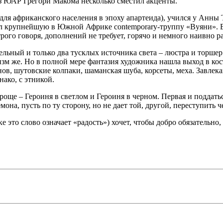
из ЮАР Грегори Макома несколько сместил акценты.
для африканского населения в эпоху апартеида), учился у Анны 
дал крупнейшую в Южной Африке contemporary-труппу «Вуяни». 
рого говоря, дополнений не требует, горячо и немного наивно р
ельный и только два тусклых источника света – люстра и торшер
изм же. Но в полной мере фантазия художника нашла выход в ко
ов, шутовские колпаки, шаманская шуба, корсеты, меха. Завле
ако, с этникой.
още – Героиня в светлом и Героиня в черном. Первая и поддатьс
мона, пусть по ту сторону, но не дает той, другой, переступить ч
е это слово означает «радость») хочет, чтобы добро обязательно