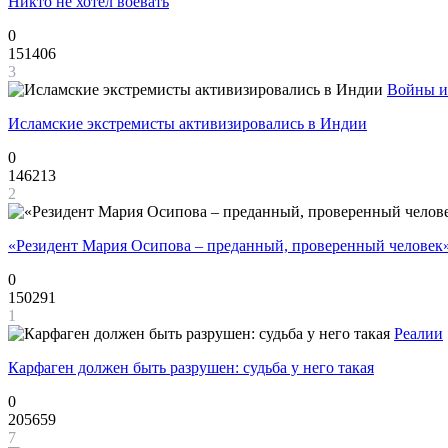
Никто не хотел воевать
0
151406
3
Войны и
Исламские экстремисты активизировались в Индии
0
146213
2
«Резидент Мария Осипова – преданный, проверенный человек
0
150291
1
Реалии
Карфаген должен быть разрушен: судьба у него такая
0
205659
7