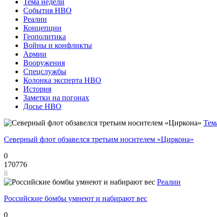
Тема недели
События НВО
Реалии
Концепции
Геополитика
Войны и конфликты
Армии
Вооружения
Спецслужбы
Колонка эксперта НВО
История
Заметки на погонах
Досье НВО
Тем
Северный флот обзавелся третьим носителем «Циркона»
0
170776
8
Реалии
Российские бомбы умнеют и набирают вес
0