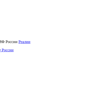
Реалии
 России