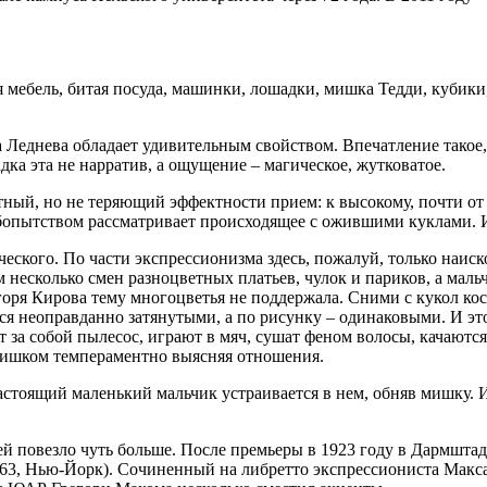
 мебель, битая посуда, машинки, лошадки, мишка Тедди, кубик
Леднева обладает удивительным свойством. Впечатление такое, 
ка эта не нарратив, а ощущение – магическое, жутковатое.
ный, но не теряющий эффектности прием: к высокому, почти от 
юбопытством рассматривает происходящее с ожившими куклами. И
ического. По части экспрессионизма здесь, пожалуй, только на
 несколько смен разноцветных платьев, чулок и париков, а мал
оря Кирова тему многоцветья не поддержала. Сними с кукол кос
ся неоправданно затянутыми, а по рисунку – одинаковыми. И это
ают за собой пылесос, играют в мяч, сушат феном волосы, качаю
слишком темпераментно выясняя отношения.
настоящий маленький мальчик устраивается в нем, обняв мишку.
повезло чуть больше. После премьеры в 1923 году в Дармштадте 
3, Нью-Йорк). Сочиненный на либретто экспрессиониста Макса К