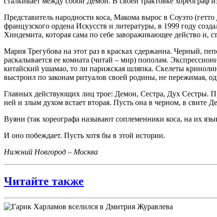
сталкивает между собой Демон. В своей трактовке хореограф 
Представитель народности коса, Макома вырос в Соуэто (гетто 
французского ордена Искусств и литературы, в 1999 году соз
Хиндемита, которая сама по себе завораживающее действо и, ст
Мария Трегубова на этот раз в красках сдержанна. Черный, пеп
раскалывается ее комната (читай – мир) пополам. Экспрессион
китайский ушамао, то ли парижская шляпка. Скелеты кринолин
выстроил по законам ритуалов своей родины, не пережимая, одн
Главных действующих лиц трое: Демон, Сестра, Дух Сестры. Пр
ней и злым духом встает вторая. Пусть она в черном, в свите Де
Вуяни (так хореографа называют соплеменники коса, на их язык
И оно побеждает. Пусть хотя бы в этой истории.
Нижний Новгород – Москва
Читайте также