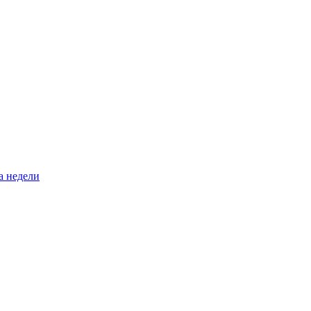
а недели