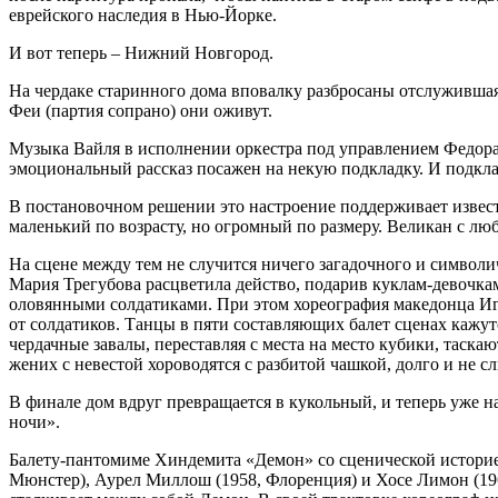
еврейского наследия в Нью-Йорке.
И вот теперь – Нижний Новгород.
На чердаке старинного дома вповалку разбросаны отслужившая
Феи (партия сопрано) они оживут.
Музыка Вайля в исполнении оркестра под управлением Федора 
эмоциональный рассказ посажен на некую подкладку. И подклад
В постановочном решении это настроение поддерживает извест
маленький по возрасту, но огромный по размеру. Великан с л
На сцене между тем не случится ничего загадочного и символ
Мария Трегубова расцветила действо, подарив куклам-девочкам
оловянными солдатиками. При этом хореография македонца Иг
от солдатиков. Танцы в пяти составляющих балет сценах кажут
чердачные завалы, переставляя с места на место кубики, таск
жених с невестой хороводятся с разбитой чашкой, долго и не 
В финале дом вдруг превращается в кукольный, и теперь уже 
ночи».
Балету-пантомиме Хиндемита «Демон» со сценической историей 
Мюнстер), Аурел Миллош (1958, Флоренция) и Хосе Лимон (196