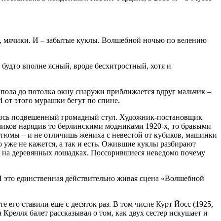
и, мячики. И – забытые куклы. Волшебной ночью по велению
будто вполне ясный, вроде бесхитростный, хотя и
пола до потолка окну снаружи приближается вдруг мальчик –
 от этого мурашки бегут по спине.
искось подвешенный громадный стул. Художник-постановщик
ьчиков нарядив то берлинскими модниками 1920-х, то бравыми
тюмы – и не отличишь жениха с невестой от кубиков, машинки
 уже не кажется, а так и есть. Ожившие куклы разбирают
тся на деревянных лошадках. Поссорившиеся неведомо почему
 И это единственная действительно живая сцена «Волшебной
его ставили еще с десяток раз. В том числе Курт Йосс (1925,
релля балет рассказывал о том, как двух сестер искушает и