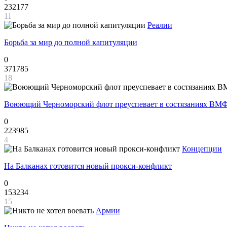
232177
11
Реалии
Борьба за мир до полной капитуляции
0
371785
18
Воюющий Черноморский флот преуспевает в состязаниях ВМФ
0
223985
4
Концепции
На Балканах готовится новый прокси-конфликт
0
153234
15
Армии