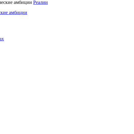
Реалии
ские амбиции
ах