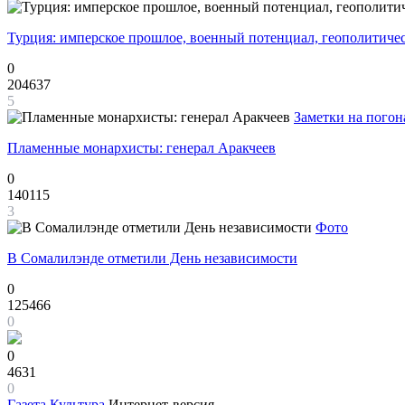
Турция: имперское прошлое, военный потенциал, геополитиче
0
204637
5
Заметки на погон
Пламенные монархисты: генерал Аракчеев
0
140115
3
Фото
В Сомалилэнде отметили День независимости
0
125466
0
0
4631
0
Газета
Культура
Интернет-версия