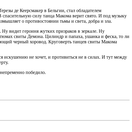
Терезы де Кеерсмакер в Бельгии, стал обладателем
В спасительную силу танца Макома верит свято. И под музыку
азмышляет о противостоянии тьмы и света, добра и зла.
. Ну видит героиня жутких призраков в зеркале. Ну
стюмах свиты Демона. Цилиндр и папаха, ушанка и феска, то ли
кающий черный хоровод. Круговерть танцев свиты Макома
я искушению не хочет, и противиться не в силах. И тут между
ерту.
, непременно победило.