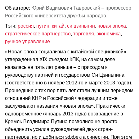
Об авторе:
Юрий Вадимович Тавровский – профессор
Российского университета дружбы народов.
Тэги:
россия
,
путин
,
китай
,
си цзиньпин
,
новая эпоха
,
стратегическое партнерство
,
торговля
,
экономика
,
ручное управление
«Новая эпоха социализма с китайской спецификой»,
утвержденная XIX съездом КПК, на самом деле
началась на пять лет раньше – с приходом к
руководству партией и государством Си Цзиньпина
(соответственно в ноябре 2012-го и марте 2013 годов).
Прошедшие с тех пор пять лет стали лучшим периодом
отношений КНР и Российской Федерации и тоже
заслуживают названия «новая эпоха». Практически
одновременное (январь 2013 года) возвращение в
Кремль Владимира Путина позволило не просто
объединить усилия руководителей двух стран-
партнеров, но и добиться эффекта синергии. При этом