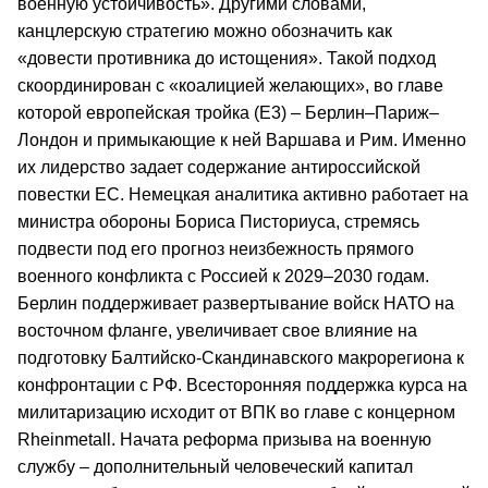
военную устойчивость». Другими словами,
канцлерскую стратегию можно обозначить как
«довести противника до истощения». Такой подход
скоординирован с «коалицией желающих», во главе
которой европейская тройка (Е3) – Берлин–Париж–
Лондон и примыкающие к ней Варшава и Рим. Именно
их лидерство задает содержание антироссийской
повестки ЕС. Немецкая аналитика активно работает на
министра обороны Бориса Писториуса, стремясь
подвести под его прогноз неизбежность прямого
военного конфликта с Россией к 2029–2030 годам.
Берлин поддерживает развертывание войск НАТО на
восточном фланге, увеличивает свое влияние на
подготовку Балтийско-Скандинавского макрорегиона к
конфронтации с РФ. Всесторонняя поддержка курса на
милитаризацию исходит от ВПК во главе с концерном
Rheinmetall. Начата реформа призыва на военную
службу – дополнительный человеческий капитал