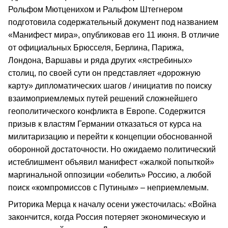
Рольфом Мютценихом и Ральфом Штегнером
подготовила содержательный документ под названием
«Манифест мира», опубликовав его 11 июня. В отличие
от официальных Брюсселя, Берлина, Парижа,
Лондона, Варшавы и ряда других «ястребиных»
столиц, по своей сути он представляет «дорожную
карту» дипломатических шагов / инициатив по поиску
взаимоприемлемых путей решений сложнейшего
геополитического конфликта в Европе. Содержится
призыв к властям Германии отказаться от курса на
милитаризацию и перейти к концепции обоснованной
оборонной достаточности. Но ожидаемо политический
истеблишмент объявил манифест «жалкой попыткой»
маргинальной оппозиции «обелить» Россию, а любой
поиск «компромиссов с Путиным» – неприемлемым.
Риторика Мерца к началу осени ужесточилась: «Война
закончится, когда Россия потеряет экономическую и