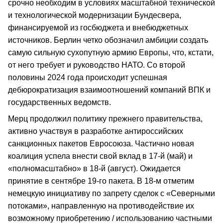
срочно необходим в условиях масштабной технической
и технологической модернизации Бундесвера,
финансируемой из госбюджета и внебюджетных
источников. Берлин четко обозначил амбиции создать
самую сильную сухопутную армию Европы, что, кстати,
от него требует и руководство НАТО. Со второй
половины 2024 года происходит успешная
дебюрократизация взаимоотношений компаний ВПК и
государственных ведомств.
Мерц продолжил политику прежнего правительства,
активно участвуя в разработке антироссийских
санкционных пакетов Евросоюза. Частично новая
коалиция успела внести свой вклад в 17-й (май) и
«полномасштабно» в 18-й (август). Ожидается
принятие в сентябре 19-го пакета. В 18-м отметим
немецкую инициативу по запрету сделок с «Северными
потоками», направленную на противодействие их
возможному приобретению / использованию частными