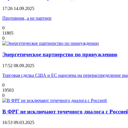
17:26
14.09.2025
Противник, а не партнер
0
11805
0
Энергетическое партнерство по принуждению
17:52
08.09.2025
Торговая сделка США и ЕС нацелена на перераспределение ры
0
19503
0
В ФРГ не исключают точечного диалога с Россие
16:53
09.03.2025