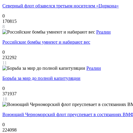
Северный флот обзавелся третьим носителем «Циркона»
0
170815
8
Реалии
Российские бомбы умнеют и набирают вес
0
232292
11
Реалии
Борьба за мир до полной капитуляции
0
371937
18
Воюющий Черноморский флот преуспевает в состязаниях ВМФ
0
224098