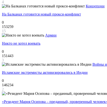
4
Концепции
На Балканах готовится новый прокси-конфликт
0
153259
15
Армии
Никто не хотел воевать
0
151443
3
Войны и
Исламские экстремисты активизировались в Индии
0
146234
2
«Резидент Мария Осипова – преданный, проверенный человек