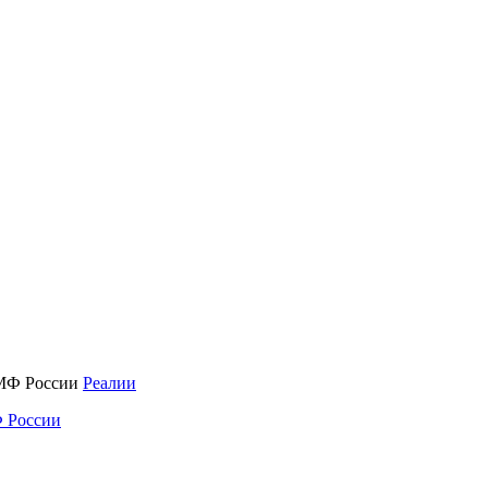
Реалии
 России