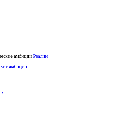
Реалии
ские амбиции
ах