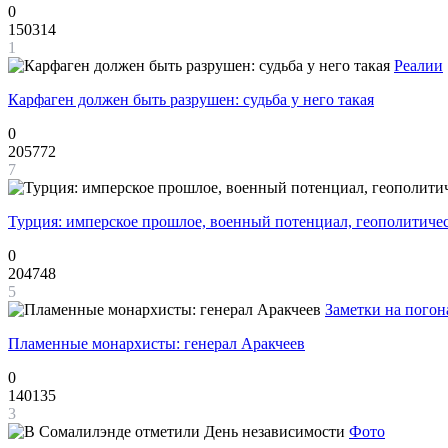
0
150314
1
Реалии
Карфаген должен быть разрушен: судьба у него такая
0
205772
7
Турция: имперское прошлое, военный потенциал, геополитиче
0
204748
5
Заметки на погон
Пламенные монархисты: генерал Аракчеев
0
140135
3
Фото