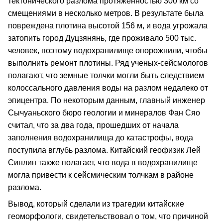
тектонического разлома протяженностью 300 км со
смещениями в несколько метров. В результате была
повреждена плотина высотой 156 м, и вода угрожала
затопить город Дуцзянянь, где проживало 500 тыс.
человек, поэтому водохранилище опорожнили, чтобы
выполнить ремонт плотины. Ряд ученых-сейсмологов
полагают, что земные толчки могли быть следствием
колоссального давления воды на разлом недалеко от
эпицентра. По некоторым данным, главный инженер
Сычуаньского бюро геологии и минералов Фан Сяо
считал, что за два года, прошедших от начала
заполнения водохранилища до катастрофы, вода
поступила вглубь разлома. Китайский геофизик Лей
Синлин также полагает, что вода в водохранилище
могла привести к сейсмическим толчкам в районе
разлома.
Вывод, который сделали из трагедии китайские
геоморфологи, свидетельствовал о том, что причиной