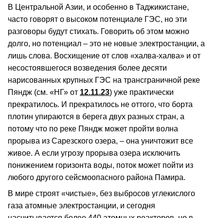
В Центральной Азии, и особенно в Таджикистане,
часто говорят о высоком потенциале ГЭС, но эти
разговоры будут стихать. Говорить об этом можно
долго, но потенциал – это не новые электростанции, а
лишь слова. Восхищение от слов «халва-халва» и от
несостоявшегося возведения более десяти
нарисованных крупных ГЭС на трансграничной реке
Пяндж (см. «НГ» от
12.11.23
) уже практически
прекратилось. И прекратилось не оттого, что борта
плотин упираются в берега двух разных стран, а
потому что по реке Пяндж может пройти волна
прорыва из Сарезского озера, – она уничтожит все
живое. А если угрозу прорыва озера исключить
понижением горизонта воды, поток может пойти из
любого другого сейсмоопасного района Памира.
В мире строят «чистые», без выбросов углекислого
газа атомные электростанции, и сегодня
насчитывается более 440 атомных реакторов, но в