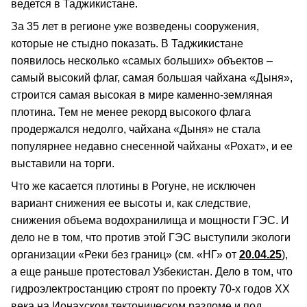
ведется в Таджикистане.
За 35 лет в регионе уже возведены сооружения,
которые не стыдно показать. В Таджикистане
появилось несколько «самых больших» объектов –
самый высокий флаг, самая большая чайхана «Дыня»,
строится самая высокая в мире каменно-земляная
плотина. Тем не менее рекорд высокого флага
продержался недолго, чайхана «Дыня» не стала
популярнее недавно снесенной чайханы «Рохат», и ее
выставили на торги.
Что же касается плотины в Рогуне, не исключен
вариант снижения ее высоты и, как следствие,
снижения объема водохранилища и мощности ГЭС. И
дело не в том, что против этой ГЭС выступили экологи
организации «Реки без границ» (см. «НГ» от
20.04.25
),
а еще раньше протестовал Узбекистан. Дело в том, что
гидроэлектростанцию строят по проекту 70-х годов XX
века на Ионахском тектоническом разломе и под