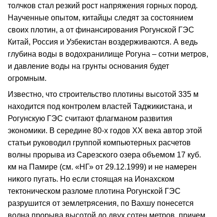
толчков стал резкий рост напряжения горных пород.
Наученные опытом, китайцы следят за состоянием
своих плотин, а от финансирования Рогунской ГЭС
Китай, Россия и Узбекистан воздерживаются. А ведь
глубина воды в водохранилище Рогуна – сотни метров,
и давление воды на грунты основания будет
огромным.
Известно, что строительство плотины высотой 335 м
находится под контролем властей Таджикистана, и
Рогунскую ГЭС считают флагманом развития
экономики. В середине 80-х годов XX века автор этой
статьи руководил группой компьютерных расчетов
волны прорыва из Сарезского озера объемом 17 куб.
км на Памире (см. «НГ» от 29.12.1999) и не намерен
никого пугать. Но если стоящая на Ионахском
тектоническом разломе плотина Рогунской ГЭС
разрушится от землетрясения, по Вахшу понесется
волна прорыва высотой до двух сотен метров, причем