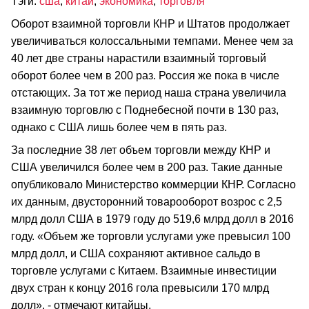
Тэги:
сша
,
китай
,
экономика
,
торговля
Оборот взаимной торговли КНР и Штатов продолжает
увеличиваться колоссальными темпами. Менее чем за
40 лет две страны нарастили взаимный торговый
оборот более чем в 200 раз. Россия же пока в числе
отстающих. За тот же период наша страна увеличила
взаимную торговлю с Поднебесной почти в 130 раз,
однако с США лишь более чем в пять раз.
За последние 38 лет объем торговли между КНР и
США увеличился более чем в 200 раз. Такие данные
опубликовало Министерство коммерции КНР. Согласно
их данным, двусторонний товарооборот возрос с 2,5
млрд долл США в 1979 году до 519,6 млрд долл в 2016
году. «Объем же торговли услугами уже превысил 100
млрд долл, и США сохраняют активное сальдо в
торговле услугами с Китаем. Взаимные инвестиции
двух стран к концу 2016 гола превысили 170 млрд
долл», - отмечают китайцы.