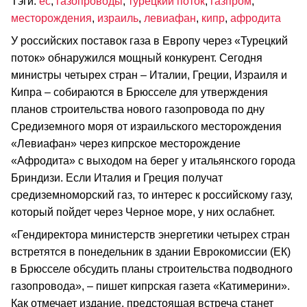
Тэги:
ес
,
газопроводы
,
турецкий поток
,
газпром
,
месторождения
,
израиль
,
левиафан
,
кипр
,
афродита
У российских поставок газа в Европу через «Турецкий
поток» обнаружился мощный конкурент. Сегодня
министры четырех стран – Италии, Греции, Израиля и
Кипра – собираются в Брюсселе для утверждения
планов строительства нового газопровода по дну
Средиземного моря от израильского месторождения
«Левиафан» через кипрское месторождение
«Афродита» с выходом на берег у итальянского города
Бриндизи. Если Италия и Греция получат
средиземноморский газ, то интерес к российскому газу,
который пойдет через Черное море, у них ослабнет.
«Гендиректора министерств энергетики четырех стран
встретятся в понедельник в здании Еврокомиссии (ЕК)
в Брюсселе обсудить планы строительства подводного
газопровода», – пишет кипрская газета «Катимерини».
Как отмечает издание, предстоящая встреча станет