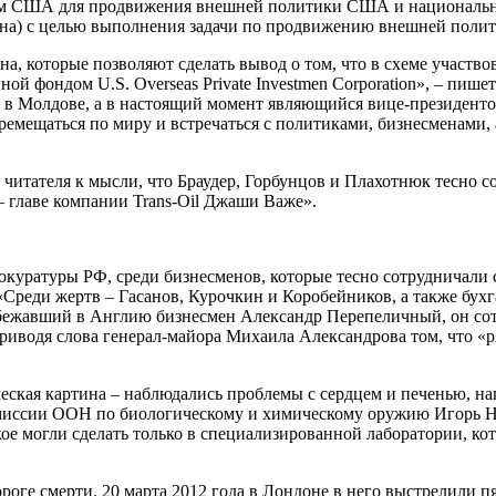
сом США для продвижения внешней политики США и национально
ина) с целью выполнения задачи по продвижению внешней поли
, которые позволяют сделать вывод о том, что в схеме участв
ной фондом U.S. Overseas Private Investmen Corporation», – пиш
 в Молдове, а в настоящий момент являющийся вице-президент
ремещаться по миру и встречаться с политиками, бизнесменами,
читателя к мысли, что Браудер, Горбунцов и Плахотнюк тесно с
– главе компании Trans-Oil Джаши Важе».
окуратуры РФ, среди бизнесменов, которые тесно сотрудничали с
еди жертв – Гасанов, Курочкин и Коробейников, а также бухга
 сбежавший в Англию бизнесмен Александр Перепеличный, он со
 приводя слова генерал-майора Михаила Александрова том, что 
ская картина – наблюдались проблемы с сердцем и печенью, на
омиссии ООН по биологическому и химическому оружию Игорь Н
ое могли сделать только в специализированной лаборатории, кот
оге смерти. 20 марта 2012 года в Лондоне в него выстрелили пят