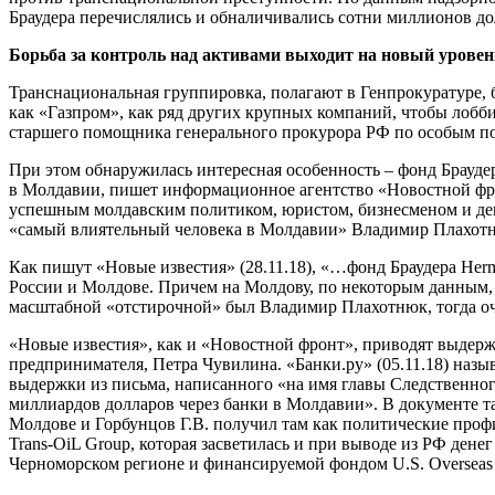
Браудера перечислялись и обналичивались сотни миллионов долл
Борьба за контроль над активами выходит на новый уровен
Транснациональная группировка, полагают в Генпрокуратуре, 
как «Газпром», как ряд других крупных компаний, чтобы лобби
старшего помощника генерального прокурора РФ по особым п
При этом обнаружилась интересная особенность – фонд Браудер
в Молдавии, пишет информационное агентство «Новостной фрон
успешным молдавским политиком, юристом, бизнесменом и депу
«самый влиятельный человека в Молдавии» Владимир Плахотню
Как пишут «Новые известия» (28.11.18), «…фонд Браудера Her
России и Молдове. Причем на Молдову, по некоторым данным, 
масштабной «отстирочной» был Владимир Плахотнюк, тогда оч
«Новые известия», как и «Новостной фронт», приводят выдерж
предпринимателя, Петра Чувилина. «Банки.ру» (05.11.18) наз
выдержки из письма, написанного «на имя главы Следственног
миллиардов долларов через банки в Молдавии». В документе та
Молдове и Горбунцов Г.В. получил там как политические проф
Trans-OiL Group, которая засветилась и при выводе из РФ дене
Черноморском регионе и финансируемой фондом U.S. Overseas Pr