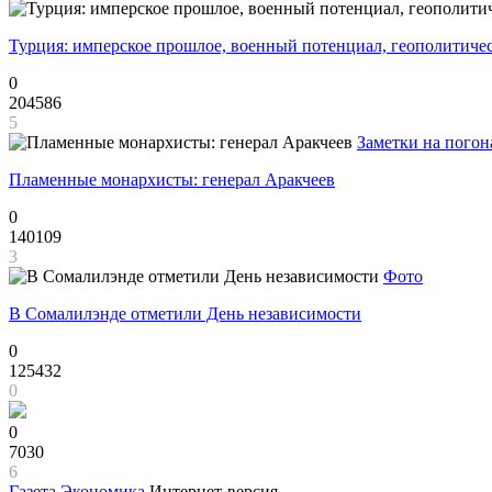
Турция: имперское прошлое, военный потенциал, геополитиче
0
204586
5
Заметки на погон
Пламенные монархисты: генерал Аракчеев
0
140109
3
Фото
В Сомалилэнде отметили День независимости
0
125432
0
0
7030
6
Газета
Экономика
Интернет-версия