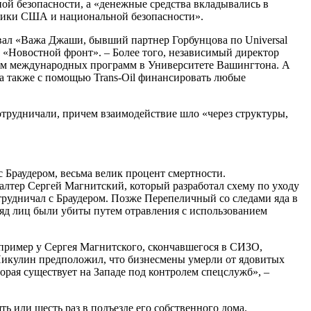
й безопасности, а «денежные средства вкладывались в
тики США и национальной безопасности».
овал «Важа Джаши, бывший партнер Горбунцова по Universal
ет «Новостной фронт». – Более того, независимый директор
ом международных программ в Университете Вашингтона. А
 а также с помощью Trans-Oil финансировать любые
отрудничали, причем взаимодействие шло «через структуры,
 Браудером, весьма велик процент смертности.
лтер Сергей Магнитский, который разработал схему по уходу
трудничал с Браудером. Позже Перепеличный со следами яда в
«ряд лиц были убиты путем отравления с использованием
пример у Сергея Магнитского, скончавшегося в СИЗО,
икулин предположил, что бизнесмены умерли от ядовитых
орая существует на Западе под контролем спецслужб», –
ь или шесть раз в подъезде его собственного дома.