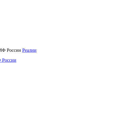
Реалии
 России