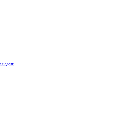
а недели