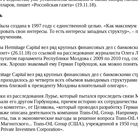
аров, пишет «Российская газета» (19.11.18).
ь
была создана в 1997 году с единственной целью. «Как максимум
ровать свои интересы. То есть интересы западных структур», – 
оручениям.
а Hermitage Capital вел ряд крупных финансовых дел с банковс
т» (26.11.18) со ссылкой на расследование журналиста Олега 
татом парламента Республики Молдова с 2009 по 2010 год, соо
к. Хорошо знакомый ему Герман Горбунцов, как можно понять, 
mitage Capital вел ряд крупных финансовых дел с банковскими 
приходилось до четверти всех объемов выводимых структурами 
ень близкий к президенту Молдовы влиятельный олигарх».
ки из расследования Лурье, который пытался проследить связи М
ывали его другом Горбунцова, причем историю их сотрудничеств
о комитета», от Целякова, «который проводил разработку Герма
кже описана деятельность компании Trans-OiL Group. Например,
иты, так и экономические выгоды за решение вопроса Trans-Oi
г Магнитского... Trans-OiL Group (США), учрежденной в 1950 го
ivate Investmen Corporation».