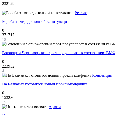
232129
11
Реалии
Борьба за мир до полной капитуляции
0
371717
18
Воюющий Черноморский флот преуспевает в состязаниях ВМФ
0
223932
4
Концепции
На Балканах готовится новый прокси-конфликт
0
153230
15
Армии