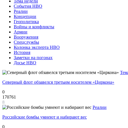
Тема недели
События НВО
Реалии
Концепции
Геополитика
Войны и конфликты
Армии
Вооружения
Спецслужбы
Колонка эксперта НВО
История
Заметки на погонах
Досье НВО
Тем
Северный флот обзавелся третьим носителем «Циркона»
0
170761
8
Реалии
Российские бомбы умнеют и набирают вес
0