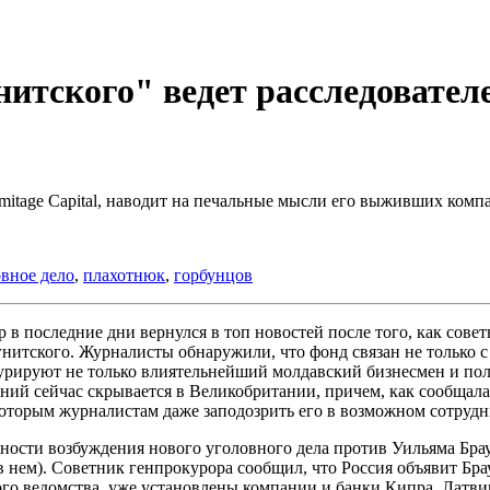
итского" ведет расследовател
ermitage Capital, наводит на печальные мысли его выживших комп
вное дело
,
плахотнюк
,
горбунцов
р в последние дни вернулся в топ новостей после того, как сов
гнитского. Журналисты обнаружили, что фонд связан не только 
гурируют не только влиятельнейший молдавский бизнесмен и по
ий сейчас скрывается в Великобритании, причем, как сообщала
которым журналистам даже заподозрить его в возможном сотрудн
ости возбуждения нового уголовного дела против Уильяма Брауд
в нем). Советник генпрокурора сообщил, что Россия объявит Б
о ведомства, уже установлены компании и банки Кипра, Латвии