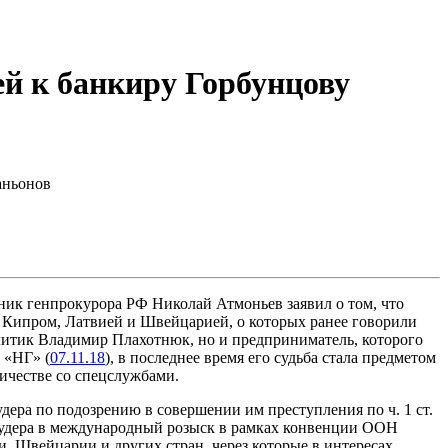
ей к банкиру Горбунцову
аньонов
етник генпрокурора РФ Николай Атмоньев заявил о том, что
с Кипром, Латвией и Швейцарией, о которых ранее говорили
литик Владимир Плахотнюк, но и предприниматель, которого
 «НГ» (
07.11.18
), в последнее время его судьба стала предметом
ичестве со спецслужбами.
ера по подозрению в совершении им преступления по ч. 1 ст.
раудера в международный розыск в рамках конвенции ООН
, Швейцарии и других стран, через которые в интересах