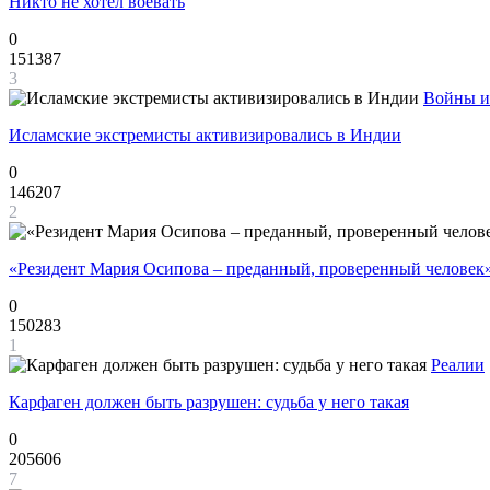
Никто не хотел воевать
0
151387
3
Войны и
Исламские экстремисты активизировались в Индии
0
146207
2
«Резидент Мария Осипова – преданный, проверенный человек
0
150283
1
Реалии
Карфаген должен быть разрушен: судьба у него такая
0
205606
7