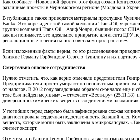
Как сообщает «Новостной фронт», этот фонд создан Конгрес
различные проекты в Черноморском регионе (Молдова и Укра
В публикации также приводятся материалы прослушки Чувилина
Bank». Это «президент той самой компании Trans-Oil, учрежден
группы компаний Trans-Oil – Азиф Чодри, бывший посол США
как вы понимаете, это идеальное прикрытие для агента ЦРУ пе
революционные течения на постсоветском пространстве».
Если изложенные факты верны, то это расследование приводит 
близкие Герману Горбунцову, Сергею Чувилину и их партнеру 
Смертельно опасное сотрудничество
Нужно отметить, что, как верно отмечали представители Генпр
Предприниматели просто умирают по непонятным причинам. «Ср
от налогов. В 2012 году загадочным образом скончался еще и
теле был найден мертвым», – отмечают «Вести.ру» (25.11.18),
диверсионно-химических веществ с соединениями алюминия».
У погибших перед смертью была зафиксирована схожая клиниче
диагностирована сердечная недостаточность. Бывший член К
веществ, которые могли быть заключены в микрокапсулах. «Так
считает эксперт.
Отметим, что банкир Герман Горбунцов также оказывался на пор