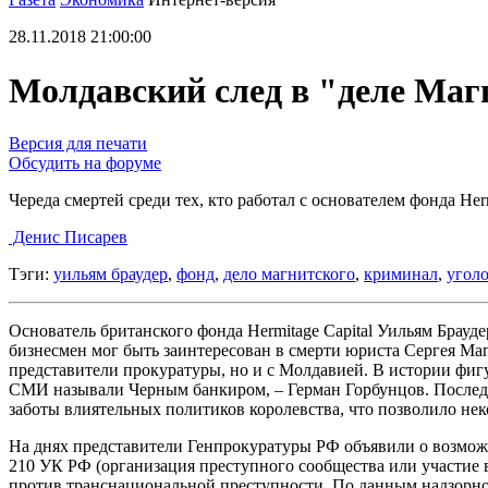
28.11.2018 21:00:00
Молдавский след в "деле Магн
Версия для печати
Обсудить на форуме
Череда смертей среди тех, кто работал с основателем фонда H
Денис Писарев
Тэги:
уильям браудер
,
фонд
,
дело магнитского
,
криминал
,
уголо
Основатель британского фонда Hermitage Capital Уильям Брауде
бизнесмен мог быть заинтересован в смерти юриста Сергея Ма
представители прокуратуры, но и с Молдавией. В истории фи
СМИ называли Черным банкиром, – Герман Горбунцов. Последн
заботы влиятельных политиков королевства, что позволило не
На днях представители Генпрокуратуры РФ объявили о возможн
210 УК РФ (организация преступного сообщества или участие 
против транснациональной преступности. По данным надзорног