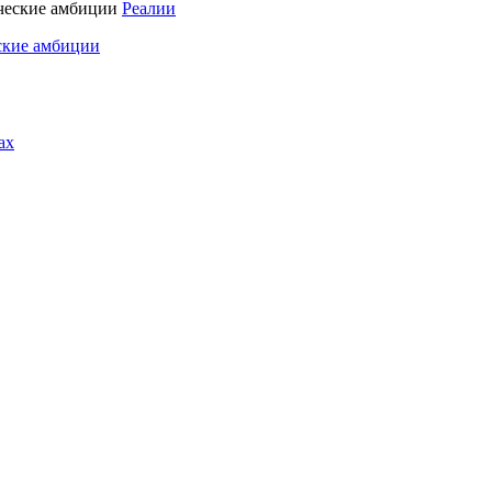
Реалии
ские амбиции
ах