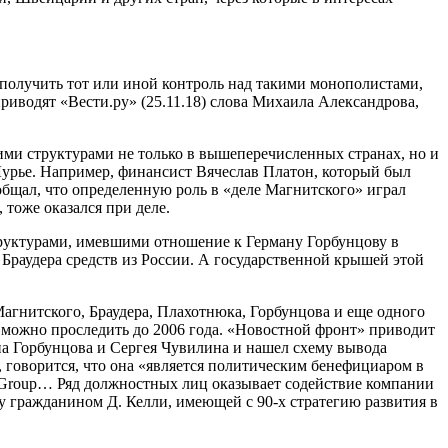
 получить тот или иной контроль над такими монополистами,
приводят «Вести.ру» (25.11.18) слова Михаила Александрова,
кими структурами не только в вышеперечисленных странах, но и
Лурье. Например, финансист Вячеслав Платон, который был
бщал, что определенную роль в «деле Магнитского» играл
тоже оказался при деле.
структурами, имевшими отношение к Герману Горбунцову в
Браудера средств из России. А государственной крышей этой
агнитского, Браудера, Плахотнюка, Горбунцова и еще одного
а можно проследить до 2006 года. «Новостной фронт» приводит
на Горбунцова и Сергея Чувилина и нашел схему вывода
 говорится, что она «является политическим бенефициаром в
L Group… Ряд должностных лиц оказывает содействие компании
ду гражданином Д. Келли, имеющей с 90-х стратегию развития в