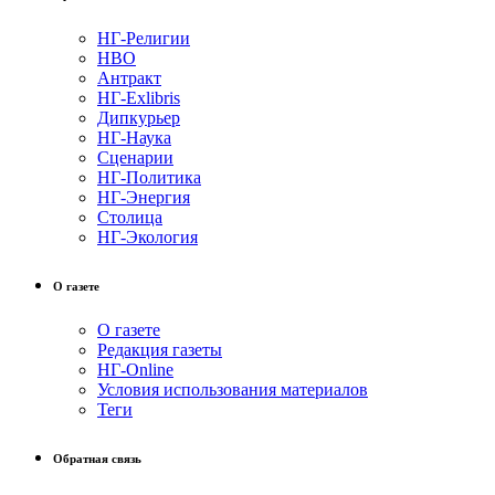
НГ-Религии
НВО
Антракт
НГ-Exlibris
Дипкурьер
НГ-Наука
Сценарии
НГ-Политика
НГ-Энергия
Столица
НГ-Экология
О газете
О газете
Редакция газеты
НГ-Online
Условия использования материалов
Теги
Обратная связь