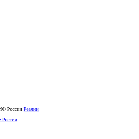
Реалии
 России