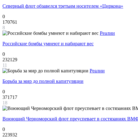
Северный флот обзавелся третьим носителем «Циркона»
0
170761
8
Реалии
Российские бомбы умнеют и набирают вес
0
232129
11
Реалии
Борьба за мир до полной капитуляции
0
371717
18
Воюющий Черноморский флот преуспевает в состязаниях ВМФ
0
223932