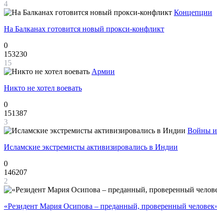
4
Концепции
На Балканах готовится новый прокси-конфликт
0
153230
15
Армии
Никто не хотел воевать
0
151387
3
Войны и
Исламские экстремисты активизировались в Индии
0
146207
2
«Резидент Мария Осипова – преданный, проверенный человек