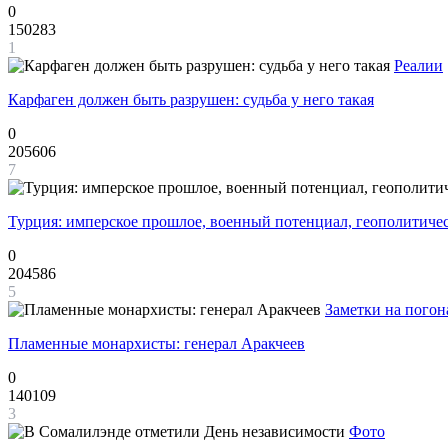
0
150283
1
Реалии
Карфаген должен быть разрушен: судьба у него такая
0
205606
7
Турция: имперское прошлое, военный потенциал, геополитиче
0
204586
5
Заметки на погон
Пламенные монархисты: генерал Аракчеев
0
140109
3
Фото