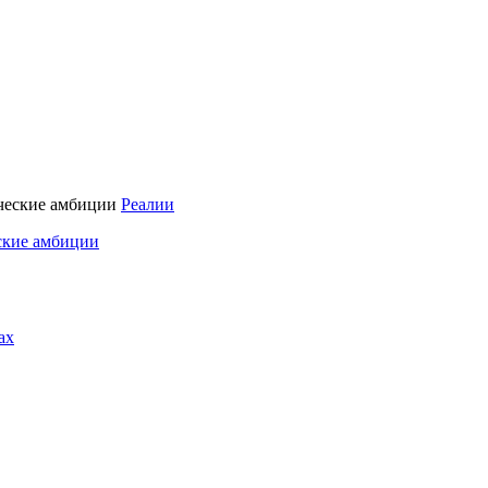
Реалии
ские амбиции
ах