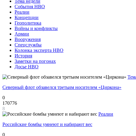
Тема недели
События НВО
Реалии
Концепции
Геополитика
Войны и конфликты
Армии
Вооружения
Спецслужбы
Колонка эксперта НВО
История
Заметки на погонах
Досье НВО
Тем
Северный флот обзавелся третьим носителем «Циркона»
0
170776
8
Реалии
Российские бомбы умнеют и набирают вес
0