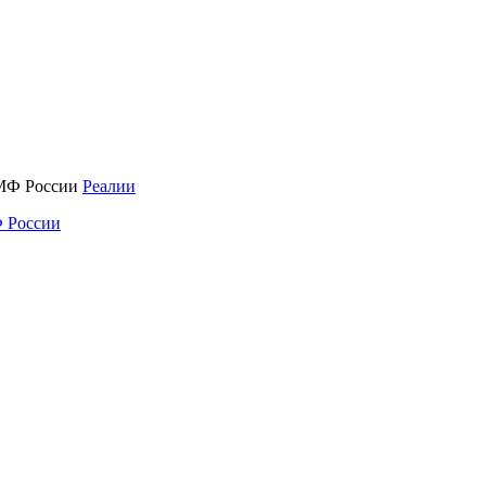
Реалии
 России