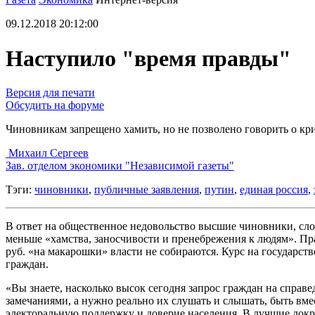
09.12.2018 20:12:00
Наступило "время правды"
Версия для печати
Обсудить на форуме
Чиновникам запрещено хамить, но не позволено говорить о кр
Михаил Сергеев
Зав. отделом экономики "Независимой газеты"
Тэги:
чиновники
,
публичные заявления
,
путин
,
единая россия
,
В ответ на общественное недовольство высшие чиновники, сло
меньше «хамства, заносчивости и пренебрежения к людям». Пр
руб. «на макарошки» власти не собираются. Курс на государст
граждан.
«Вы знаете, насколько высок сегодня запрос граждан на справ
замечаниями, а нужно реально их слушать и слышать, быть вме
электоральную поддержку и доверие населения. В лучшие докр