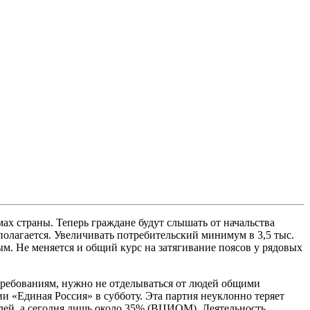
ах страны. Теперь граждане будут слышать от начальства
олагается. Увеличивать потребительский минимум в 3,5 тыс.
м. Не меняется и общий курс на затягивание поясов у рядовых
м требованиям, нужно не отделываться от людей общими
ии «Единая Россия» в субботу. Эта партия неуклонно теряет
елей, а сегодня лишь около 35% (ВЦИОМ). Деятельность