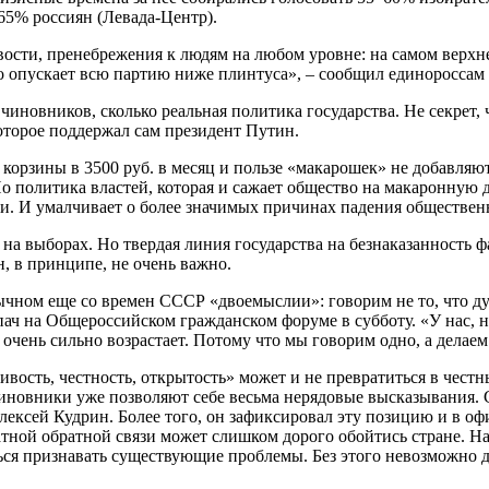
65% россиян (Левада-Центр).
вости, пренебрежения к людям на любом уровне: на самом верх
то опускает всю партию ниже плинтуса», – сообщил единороссам
чиновников, сколько реальная политика государства. Не секрет
оторое поддержал сам президент Путин.
орзины в 3500 руб. в месяц и пользе «макарошек» не добавляют
 политика властей, которая и сажает общество на макаронную д
ти. И умалчивает о более значимых причинах падения общественн
на выборах. Но твердая линия государства на безнаказанность
, в принципе, не очень важно.
ном еще со времен СССР «двоемыслии»: говорим не то, что дума
ч на Общероссийском гражданском форуме в субботу. «У нас, на
 очень сильно возрастает. Потому что мы говорим одно, а делае
ливость, честность, открытость» может и не превратиться в че
чиновники уже позволяют себе весьма нерядовые высказывания. 
Алексей Кудрин. Более того, он зафиксировал эту позицию и в 
ой обратной связи может слишком дорого обойтись стране. Нас 
ься признавать существующие проблемы. Без этого невозможно 