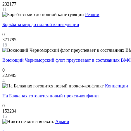
232177
11
Реалии
Борьба за мир до полной капитуляции
0
371785
18
Воюющий Черноморский флот преуспевает в состязаниях ВМФ
0
223985
4
Концепции
На Балканах готовится новый прокси-конфликт
0
153234
15
Армии