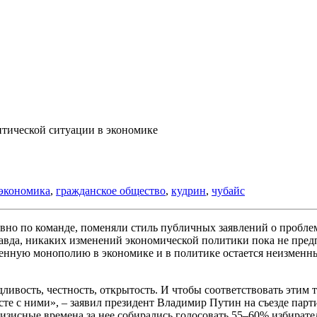
итической ситуации в экономике
экономика
,
гражданское общество
,
кудрин
,
чубайс
вно по команде, поменяли стиль публичных заявлений о проблем
авда, никаких изменений экономической политики пока не предп
венную монополию в экономике и в политике остается неизменны
едливость, честность, открытость. И чтобы соответствовать эти
сте с ними», – заявил президент Владимир Путин на съезде парт
изисные времена за нее собирались голосовать 55–60% избират