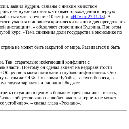
ии, заявил Кудрин, связаны с низким качеством
дрин, нам нужно осознать, что вместо вхождения в первую
браться уже в течение 10 лет (см.
«НГ» от 27.11.18
). А
нского участия становится критически важным для преодоления
кой дистанции», – объявляют сторонники Кудрина. При этом
ругой курс. «Тема снижения доли государства в экономике по
трана не может быть закрытой от мира. Развиваться и быть
н. Так, старательно избегающий конфликта с
аль власти. Поэтому он сделал акцент на недоразвитости
. «Общество в моем понимании глубоко инфантильно. Оно
оту на том же ОГФ. По словам Чубайса, заслуги бизнеса, в
рнул людям зарплаты и наполнил бюджет.
отреть ситуацию в целом в большом треугольнике – власть,
бизнес, общество явно не любит власть и терпеть не может
се устойчиво», – сказал глава «Роснано».