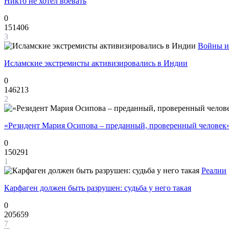
Никто не хотел воевать
0
151406
3
Войны и
Исламские экстремисты активизировались в Индии
0
146213
2
«Резидент Мария Осипова – преданный, проверенный человек
0
150291
1
Реалии
Карфаген должен быть разрушен: судьба у него такая
0
205659
7