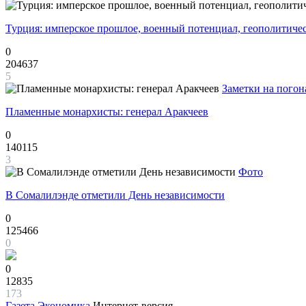
Турция: имперское прошлое, военный потенциал, геополитиче
0
204637
5
Заметки на погон
Пламенные монархисты: генерал Аракчеев
0
140115
3
Фото
В Сомалилэнде отметили День независимости
0
125466
0
0
12835
173
Газета
Экономика
Интернет-версия