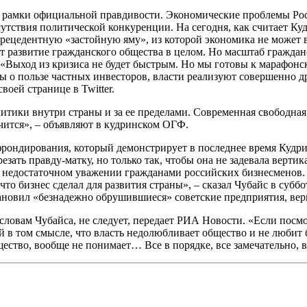
 рамки официальной правдивости. Экономические проблемы Росс
сутствия политической конкуренции. На сегодня, как считает Ку
ецедентную «застойную яму», из которой экономика не может вы
ют развитие гражданского общества в целом. Но масштаб гражда
«Выход из кризиса не будет быстрым. Но мы готовы к марафонс
ры о пользе частных инвесторов, власти реализуют совершенно д
воей странице в Twitter.
ики внутри страны и за ее пределами. Современная свободная с
чится», – объявляют в кудринском ОГФ.
фрондирования, который демонстрирует в последнее время Кудри
зать правду-матку, но только так, чтобы она не задевала вертик
– недостаточном уважении гражданами российских бизнесменов
 что бизнес сделал для развития страны», – сказал Чубайс в субб
становил «безнадежно обрушившиеся» советские предприятия, ве
 словам Чубайса, не следует, передает РИА Новости. «Если посм
й в том смысле, что власть недолюбливает общество и не любит 
бщество, вообще не понимает… Все в порядке, все замечательно, в