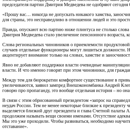
председателя партии Дмитрия Медведева не одобряют сегодня 
«Прошу вас… никогда не допускать никакого хамства, заносчи
для страны, это несправедливо в отношении людей и это прос
Правда, опускают всю партию ниже плинтуса не столько слова 
Дмитрия Медведева стало увеличение пенсионного возраста, к
Слова региональных чиновников о приемлемости продуктовой к
случаев отдельные функционеры могут лишиться должности. Но
акцентирует внимание только на словах, хамстве и заносчивос
Явно не добавляют поддержки власти очевидные манипуляции 
власти. И что именно говорят при этом чиновники, для граждан
Между тем для бюрократии комфортнее существование в привыч
увеличиваются, заявил зампред Внешэкономбанка Андрей Клепа
говорю про пропаганду, это вообще отдельная история – но она
В связи с этим обрисованный президентом «запрос на справед
неудач России. Тем не менее некоторые близкие к президенту 
выделяется близкий друг президента и глава Счетной палаты 
продолжим называть вещи своими именами. Отсутствие адекватн
Мы это уже проходили. Чтобы развиваться, необходимо научит
отставание».