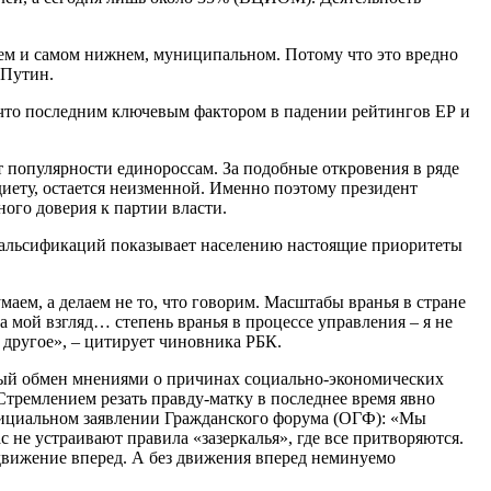
нем и самом нижнем, муниципальном. Потому что это вредно
 Путин.
, что последним ключевым фактором в падении рейтингов ЕР и
 популярности единороссам. За подобные откровения в ряде
иету, остается неизменной. Именно поэтому президент
ого доверия к партии власти.
 фальсификаций показывает населению настоящие приоритеты
ем, а делаем не то, что говорим. Масштабы вранья в стране
 мой взгляд… степень вранья в процессе управления – я не
м другое», – цитирует чиновника РБК.
стный обмен мнениями о причинах социально-экономических
Стремлением резать правду-матку в последнее время явно
официальном заявлении Гражданского форума (ОГФ): «Мы
не устраивают правила «зазеркалья», где все притворяются.
движение вперед. А без движения вперед неминуемо