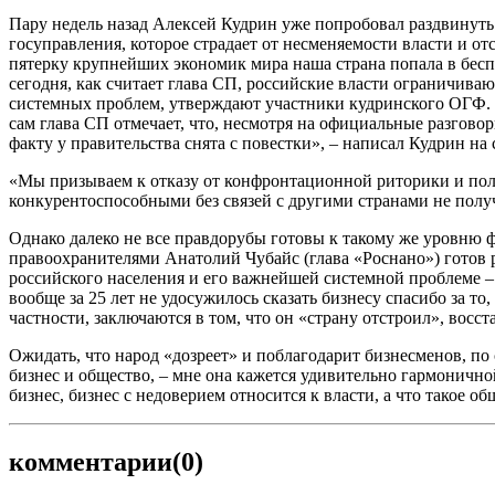
Пару недель назад Алексей Кудрин уже попробовал раздвинуть
госуправления, которое страдает от несменяемости власти и от
пятерку крупнейших экономик мира наша страна попала в беспр
сегодня, как считает глава СП, российские власти ограничива
системных проблем, утверждают участники кудринского ОГФ. 
сам глава СП отмечает, что, несмотря на официальные разгово
факту у правительства снята с повестки», – написал Кудрин на с
«Мы призываем к отказу от конфронтационной риторики и полит
конкурентоспособными без связей с другими странами не полу
Однако далеко не все правдорубы готовы к такому же уровню 
правоохранителями Анатолий Чубайс (глава «Роснано») готов ре
российского населения и его важнейшей системной проблеме 
вообще за 25 лет не удосужилось сказать бизнесу спасибо за то,
частности, заключаются в том, что он «страну отстроил», вос
Ожидать, что народ «дозреет» и поблагодарит бизнесменов, по
бизнес и общество, – мне она кажется удивительно гармонично
бизнес, бизнес с недоверием относится к власти, а что такое о
комментарии
(0)