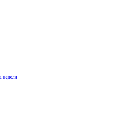
а недели