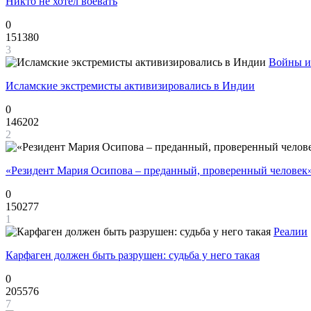
Никто не хотел воевать
0
151380
3
Войны и
Исламские экстремисты активизировались в Индии
0
146202
2
«Резидент Мария Осипова – преданный, проверенный человек
0
150277
1
Реалии
Карфаген должен быть разрушен: судьба у него такая
0
205576
7