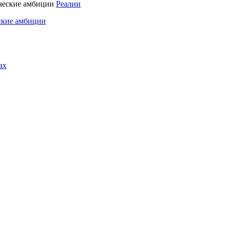
Реалии
ские амбиции
ах