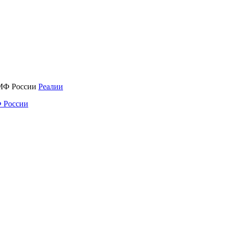
Реалии
 России