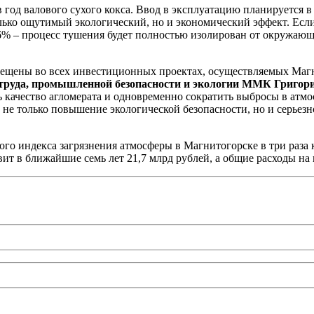
год валового сухого кокса. Ввод в эксплуатацию планируется в 
лько ощутимый экологический, но и экономический эффект. Если
56% – процесс тушения будет полностью изолирован от окружающе
мещены во всех инвестиционных проектах, осуществляемых Магн
 труда, промышленной безопасности и экологии ММК Григо
 качество агломерата и одновременно сократить выбросы в атмос
 не только повышение экологической безопасности, но и серьез
го индекса загрязнения атмосферы в Магнитогорске в три раза 
вит в ближайшие семь лет 21,7 млрд рублей, а общие расходы н