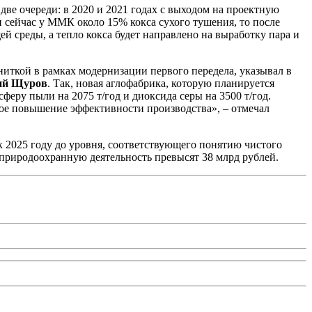
две очереди: в 2020 и 2021 годах с выходом на проектную
 сейчас у ММК около 15% кокса сухого тушения, то после
й среды, а тепло кокса будет направлено на выработку пара и
иткой в рамках модернизации первого передела, указывал в
рий Щуров
. Так, новая аглофабрика, которую планируется
феру пыли на 2075 т/год и диоксида серы на 3500 т/год.
ное повышение эффективности производства», – отмечал
к 2025 году до уровня, соответствующего понятию чистого
а природоохранную деятельность превысят 38 млрд рублей.