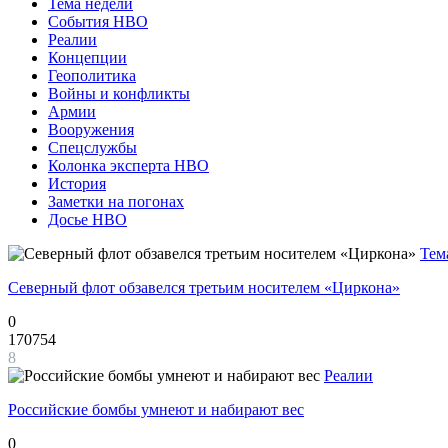
Тема недели
События НВО
Реалии
Концепции
Геополитика
Войны и конфликты
Армии
Вооружения
Спецслужбы
Колонка эксперта НВО
История
Заметки на погонах
Досье НВО
Тем
Северный флот обзавелся третьим носителем «Циркона»
0
170754
8
Реалии
Российские бомбы умнеют и набирают вес
0