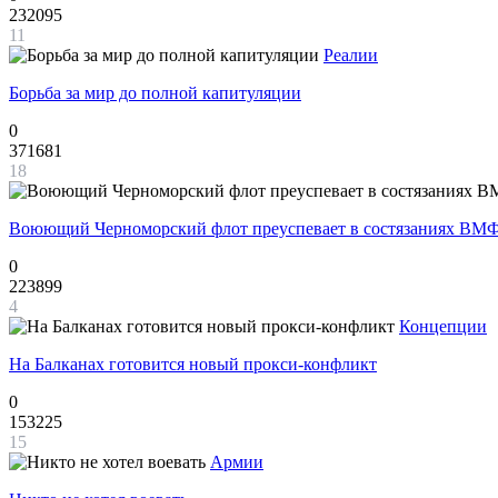
232095
11
Реалии
Борьба за мир до полной капитуляции
0
371681
18
Воюющий Черноморский флот преуспевает в состязаниях ВМФ
0
223899
4
Концепции
На Балканах готовится новый прокси-конфликт
0
153225
15
Армии