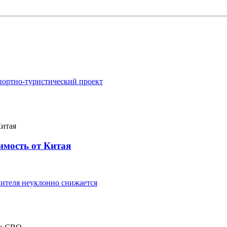
портно-туристический проект
имость от Китая
ителя неуклонно снижается