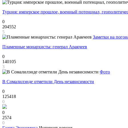
Турция: имперское прошлое, военный потенциал, геополитиче
0
204552
5
Заметки на погон
Пламенные монархисты: генерал Аракчеев
0
140105
3
Фото
В Сомалилэнде отметили День независимости
0
125418
0
0
2574
0
Газета
Экономика
Интернет-версия