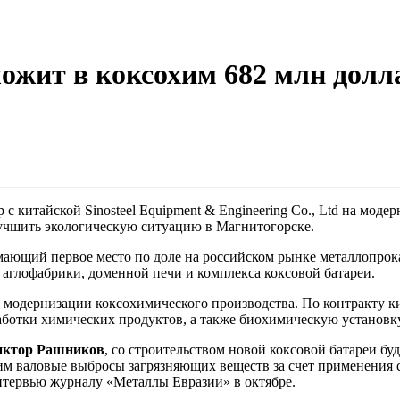
жит в коксохим 682 млн долл
 китайской Sinosteel Equipment & Engineering Co., Ltd на мод
лучшить экологическую ситуацию в Магнитогорске.
ающий первое место по доле на российском рынке металлопрок
аглофабрики, доменной печи и комплекса коксовой батареи.
 модернизации коксохимического производства. По контракту ки
работки химических продуктов, а также биохимическую установку
иктор Рашников
, со строительством новой коксовой батареи бу
м валовые выбросы загрязняющих веществ за счет применения с
интервью журналу «Металлы Евразии» в октябре.