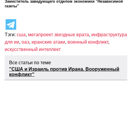
Заместитель заведующего отделом экономики "Независимой
газеты"
Тэги:
сша
,
мегапроект звездные врата
,
инфраструктура
для ии
,
оаэ
,
иранские атаки
,
военный конфликт
,
искусственный интеллект
Все статьи по теме
"США и Израиль против Ирана. Вооруженный
конфликт"