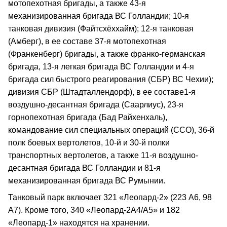
мотопехотная бригады, а также 43-я
механизированная бригада ВС Голландии; 10-я
танковая дивизия (Файтсхёххайм); 12-я танковая
(Амберг), в ее составе 37-я мотопехотная
(Франкенберг) бригады, а также франко-германская
бригада, 13-я легкая бригада ВС Голландии и 4-я
бригада сил быстрого реагирования (СБР) ВС Чехии);
дивизия СБР (Штадталлендорф), в ее составе1-я
воздушно-десантная бригада (Саарлиус), 23-я
горнопехотная бригада (Бад Райхенхаль),
командование сил специальных операций (ССО), 36-й
полк боевых вертолетов, 10-й и 30-й полки
транспортных вертолетов, а также 11-я воздушно-
десантная бригада ВС Голландии и 81-я
механизированная бригада ВС Румынии.
Танковый парк включает 321 «Леопард-2» (223 А6, 98
А7). Кроме того, 340 «Леопард-2А4/А5» и 182
«Леопард-1» находятся на хранении.