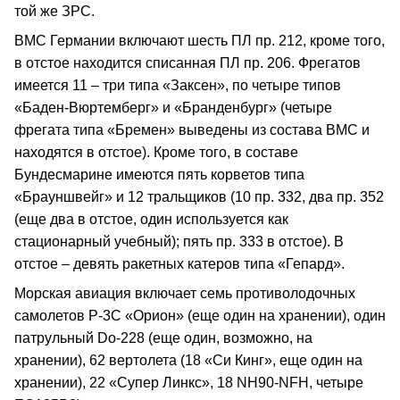
той же ЗРС.
ВМС Германии включают шесть ПЛ пр. 212, кроме того,
в отстое находится списанная ПЛ пр. 206. Фрегатов
имеется 11 – три типа «Заксен», по четыре типов
«Баден-Вюртемберг» и «Бранденбург» (четыре
фрегата типа «Бремен» выведены из состава ВМС и
находятся в отстое). Кроме того, в составе
Бундесмарине имеются пять корветов типа
«Брауншвейг» и 12 тральщиков (10 пр. 332, два пр. 352
(еще два в отстое, один используется как
стационарный учебный); пять пр. 333 в отстое). В
отстое – девять ракетных катеров типа «Гепард».
Морская авиация включает семь противолодочных
самолетов Р-3С «Орион» (еще один на хранении), один
патрульный Do-228 (еще один, возможно, на
хранении), 62 вертолетa (18 «Си Кинг», еще один на
хранении), 22 «Супер Линкс», 18 NH90-NFH, четыре