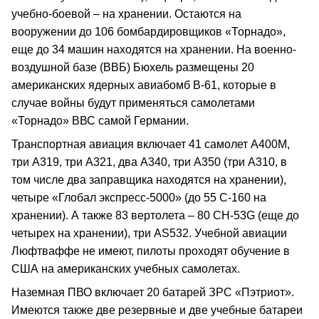
учебно-боевой – на хранении. Остаются на
вооружении до 106 бомбардировщиков «Торнадо»,
еще до 34 машин находятся на хранении. На военно-
воздушной базе (ВВБ) Бюхель размещены 20
американских ядерных авиабомб В-61, которые в
случае войны будут применяться самолетами
«Торнадо» ВВС самой Германии.
Транспортная авиация включает 41 самолет А400М,
три А319, три А321, два А340, три А350 (три А310, в
том числе два заправщика находятся на хранении),
четыре «Глобал экспресс-5000» (до 55 С-160 на
хранении). А также 83 вертолета – 80 СН-53G (еще до
четырех на хранении), три AS532. Учебной авиации
Люфтваффе не имеют, пилоты проходят обучение в
США на американских учебных самолетах.
Наземная ПВО включает 20 батарей ЗРС «Пэтриот».
Имеются также две резервные и две учебные батареи