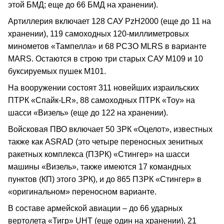
этой БМД; еще до 66 БМД на хранении).
Артиллерия включает 128 САУ PzH2000 (еще до 11 на
хранении), 119 самоходных 120-миллиметровых
минометов «Тампелла» и 68 РСЗО MLRS в варианте
MARS. Остаются в строю три старых САУ М109 и 10
буксируемых пушек М101.
На вооружении состоят 311 новейших израильских
ПТРК «Спайк-LR», 88 самоходных ПТРК «Тоу» на
шасси «Визель» (еще до 122 на хранении).
Войсковая ПВО включает 50 ЗРК «Оцелот», известных
также как ASRAD (это четыре переносных зенитных
ракетных комплекса (ПЗРК) «Стингер» на шасси
машины «Визель», также имеются 17 командных
пунктов (КП) этого ЗРК), и до 865 ПЗРК «Стингер» в
«оригинальном» переносном варианте.
В составе армейской авиации – до 66 ударных
вертолета «Тигр» UHT (еще один на хранении), 21