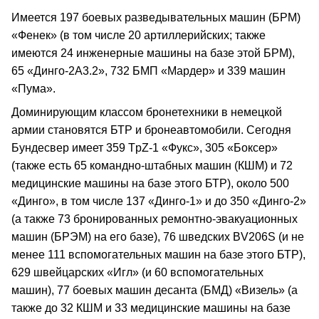
Имеется 197 боевых разведывательных машин (БРМ)
«Фенек» (в том числе 20 артиллерийских; также
имеются 24 инженерные машины на базе этой БРМ),
65 «Динго-2А3.2», 732 БМП «Мардер» и 339 машин
«Пума».
Доминирующим классом бронетехники в немецкой
армии становятся БТР и бронеавтомобили. Сегодня
Бундесвер имеет 359 TpZ-1 «Фукс», 305 «Боксер»
(также есть 65 командно-штабных машин (КШМ) и 72
медицинские машины на базе этого БТР), около 500
«Динго», в том числе 137 «Динго-1» и до 350 «Динго-2»
(а также 73 бронированных ремонтно-эвакуационных
машин (БРЭМ) на его базе), 76 шведских BV206S (и не
менее 111 вспомогательных машин на базе этого БТР),
629 швейцарских «Игл» (и 60 вспомогательных
машин), 77 боевых машин десанта (БМД) «Визель» (а
также до 32 КШМ и 33 медицинские машины на базе