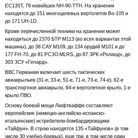
ЕС135Т, 79 новейших NH-90-ТТН. На хранении
находятся до 151 многоцелевых вертолетов Во-105 и
до 171 UH-1D.
Кроме перечисленной техники на хранении может
находиться до 2370 БТР М113 (во всех вариантах этой
машины), до 38 САУ М109, до 134 орудий М101 и до
177 FH-70, до 81 РСЗО MLRS, до 87 ЗРК «Роланд», до
303 ЗСУ «Гепард».
ВВС Германии включает шесть тактических
авиакрыльев (31-е, 33-е, 51-е, 71-е, 73-е, 74-е), 62-е
транспортное авиакрыло, 64-е вертолетное крыло, 1-е
крыло ПВО.
Основу боевой мощи Люфтваффе составляют
европейские (немецко-английско-испанско-
итальянские) истребители-бомбардировщики
«Тайфун». В строю находятся 135 «Тайфунов» (в том
числе 30 учебно-боевых), еще три, в том числе один