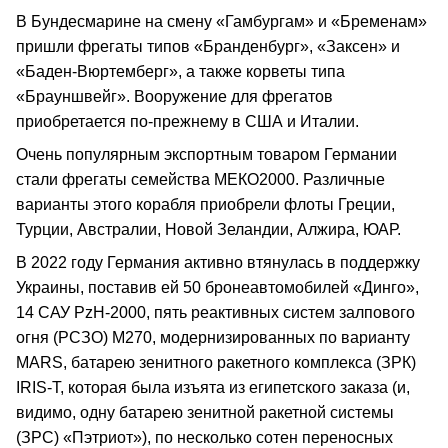
В Бундесмарине на смену «Гамбургам» и «Бременам»
пришли фрегаты типов «Бранденбург», «Заксен» и
«Баден-Вюртемберг», а также корветы типа
«Брауншвейг». Вооружение для фрегатов
приобретается по-прежнему в США и Италии.
Очень популярным экспортным товаром Германии
стали фрегаты семейства МЕКО2000. Различные
варианты этого корабля приобрели флоты Греции,
Турции, Австралии, Новой Зеландии, Алжира, ЮАР.
В 2022 году Германия активно втянулась в поддержку
Украины, поставив ей 50 бронеавтомобилей «Динго»,
14 САУ РzН-2000, пять реактивных систем залпового
огня (РСЗО) М270, модернизированных по варианту
MARS, батарею зенитного ракетного комплекса (ЗРК)
IRIS-Т, которая была изъята из египетского заказа (и,
видимо, одну батарею зенитной ракетной системы
(ЗРС) «Пэтриот»), по несколько сотен переносных