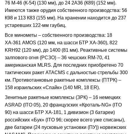
76 М-46 (К-54) (130 мм), до 24 2А36 (К89) (152 мм).
Имеются также орудия собственного производства: 56
К98 и 113 К83 (155 мм). На хранении находится до 237
устаревших 122-мм гаубиц.
Все минометы – собственного производства: 18
ХА-361 AMOS (120 мм, на шасси БТР ХА-360), 822
KRH92 (120 мм), до 1400 (81 мм). Реактивные системы
залпового огня (РСЗО) – 36 чешских RM-70, 41
американская MLRS. Для последних приобретено 70
тактических ракет ATACMS с дальностью стрельбы 300
км. Противотанковые ракетные комплексы (ПТРК) –
158 израильских «Спайк» (140 MR, 18 ER).
Зенитные ракетные комплексы (ЗРК) – 16 немецких
ASRAD (ITO 05), 20 французских «Кроталь-NG» (ITO
90) на шасси БТР ХА-181, 1 дивизион (3 батареи)
российских «Бук» (ITO 96; скорее всего уже списаны),
две батареи (24 пусковые установки (ПУ)) норвежских