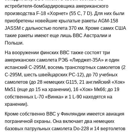
истребителя-бомбардировщика американского
производства F-18 «Хорнет» (55 С, 7 D). Для них были
приобретены новейшие крылатые ракеты AGM-158
JASSM с дальностью полета 370 км. Кроме самих США
такие ракеты имеют еще лишь ВВС Австралии и
Польши.
На вооружении финских ВВС также состоят три
американских самолета РЭБ «Лирджет-35А» и один
испанский С-295М, восемь транспортных самолетов (2
С-295М, шесть швейцарских РС-12), до 70 учебных
самолетов (до 28 немецких G115, 21 английский «Хок»
Мк51 (еще до 15 на хранении), 16 «Хок» Мк66; до 19
собственных L-70 «Винка» и 1 L-90 находятся на
хранении).
Кроме собственно ВВС у Финляндии имеется авиация
пограничной охраны. Она включает два немецких
базовых патрульных самолета Do-228 и 14 вертолетов