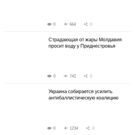
0
664
0
Страдающая от жары Молдавия
просит воду у Приднестровья
0
742
0
Украина собирается усилить
антибаллистическую коалицию
0
1234
0