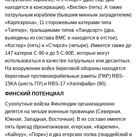
находятся в консервации), «Висбю» (пять). А также
патрульным кораблем (бывшим минным заградителем)
«Карлскрона», 11 сторожевыми катерами типа
«Таппер», тральщиками типов «Ландсорт» (два,
выведены из состава ВМС и находятся в отстое),
«Костер» (пять) и «Стирсё» (четыре). Имеется также до
147 катеров С-90 и до 5 С-90Е, которые могут
использоваться в качестве патрульных или десантных.
На вооружении войск береговой обороны находятся
береговые противокорабельные ракеты (ПКР) RBS-
15KA (шесть ПУ) и RBS-17 «Хеллфайр» (90).
ФИНСКИЙ ПОТЕНЦИАЛ
Сухопутные войска Финляндии организационно
делятся на четыре военные провинции (Северная,
Южная, Западная, Восточная). В их составе имеется
пять бригад (бронетанковая, егерская, «Карелия»,
«Кайнуу», «Пори») и два егерских полка (гвардейский и