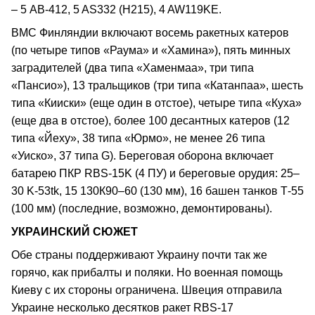
– 5 AB-412, 5 AS332 (Н215), 4 AW119KE.
ВМС Финляндии включают восемь ракетных катеров
(по четыре типов «Раума» и «Хамина»), пять минных
заградителей (два типа «Хаменмаа», три типа
«Пансио»), 13 тральщиков (три типа «Катанпаа», шесть
типа «Кииски» (еще один в отстое), четыре типа «Куха»
(еще два в отстое), более 100 десантных катеров (12
типа «Йеху», 38 типа «Юрмо», не менее 26 типа
«Уиско», 37 типа G). Береговая оборона включает
батарею ПКР RBS-15K (4 ПУ) и береговые орудия: 25–
30 K-53tk, 15 130К90–60 (130 мм), 16 башен танков Т-55
(100 мм) (последние, возможно, демонтированы).
УКРАИНСКИЙ СЮЖЕТ
Обе страны поддерживают Украину почти так же
горячо, как прибалты и поляки. Но военная помощь
Киеву с их стороны ограничена. Швеция отправила
Украине несколько десятков ракет RBS-17