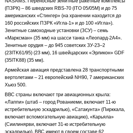
NASAMS. Переносные зенитные ракетные комплексы
(ПЗРК) – 86 шведских RBS-70 (ITO 05/05M) и до 75
американских «Стингер» (на хранении находится до
160 российских ПЗРК «Игла-1» и до 100 «Игла»).
Зенитные самоходные установки (ЗСУ) – семь
«Марксман» (35 мм) на шасси танка «Леопард-2А4».
Зенитные орудия – до 945 советских ЗУ-23–2
(23ITK61/95) (23 мм), 16 швейцарских «Эрликон» GDF
(35ITK88) (35 мм).
Армейская авиация представлена 28 транспортными
вертолетами – 21 европейский NH90, 7 американских
Хьюз 500.
ВВС страны включают три авиационных крыла:
«Лаппи» (штаб – город Рованиеми, включает 11-ю
истребительную эскадрилью), «Сатакунта» (Пирккала,
включает вспомогательную авиацию), «Карьяла»
(Сиилинярви, включает 31-ю истребительную
эскадрилью). ВВС имеют в своем составе 62