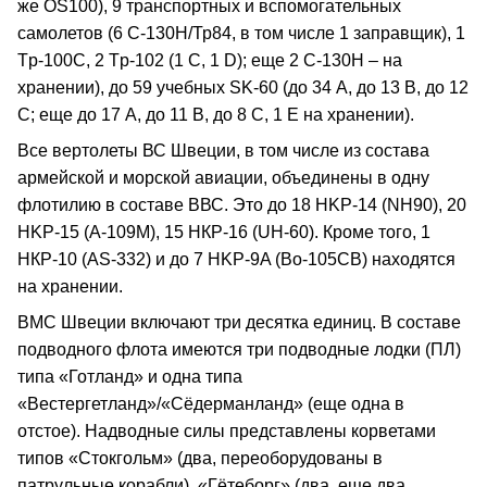
же OS100), 9 транспортных и вспомогательных
самолетов (6 С-130Н/Тр84, в том числе 1 заправщик), 1
Tp-100C, 2 Tp-102 (1 С, 1 D); еще 2 С-130Н – на
хранении), до 59 учебных SK-60 (до 34 А, до 13 В, до 12
С; еще до 17 А, до 11 В, до 8 С, 1 Е на хранении).
Все вертолеты ВС Швеции, в том числе из состава
армейской и морской авиации, объединены в одну
флотилию в составе ВВС. Это до 18 HKP-14 (NH90), 20
HKP-15 (A-109M), 15 НКР-16 (UH-60). Кроме того, 1
НКР-10 (AS-332) и до 7 HKP-9A (Bo-105CB) находятся
на хранении.
ВМС Швеции включают три десятка единиц. В составе
подводного флота имеются три подводные лодки (ПЛ)
типа «Готланд» и одна типа
«Вестергетланд»/«Сёдерманланд» (еще одна в
отстое). Надводные силы представлены корветами
типов «Стокгольм» (два, переоборудованы в
патрульные корабли), «Гётеборг» (два, еще два