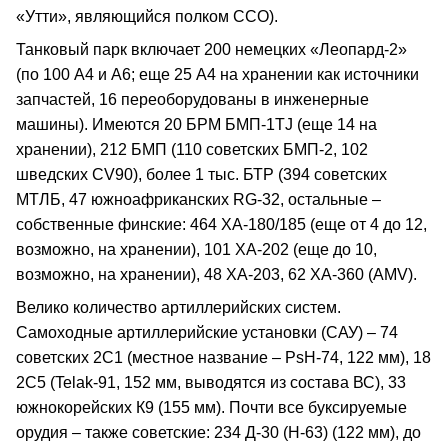
«Утти», являющийся полком ССО).
Танковый парк включает 200 немецких «Леопард-2»
(по 100 А4 и А6; еще 25 А4 на хранении как источники
запчастей, 16 переоборудованы в инженерные
машины). Имеются 20 БРМ БМП-1TJ (еще 14 на
хранении), 212 БМП (110 советских БМП-2, 102
шведских CV90), более 1 тыс. БТР (394 советскиx
МТЛБ, 47 южноафриканских RG-32, остальные –
собственные финские: 464 ХА-180/185 (еще от 4 до 12,
возможно, на хранении), 101 ХА-202 (еще до 10,
возможно, на хранении), 48 ХА-203, 62 ХА-360 (AMV).
Велико количество артиллерийских систем.
Самоходные артиллерийские установки (САУ) – 74
советских 2С1 (местное название – РsН-74, 122 мм), 18
2С5 (Telak-91, 152 мм, выводятся из состава ВС), 33
южнокорейских К9 (155 мм). Почти все буксируемые
орудия – также советские: 234 Д-30 (Н-63) (122 мм), до