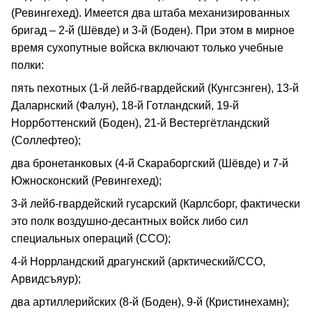
(Ревингехед). Имеется два штаба механизированных
бригад – 2-й (Шёвде) и 3-й (Боден). При этом в мирное
время сухопутные войска включают только учебные
полки:
пять пехотных (1-й лейб-гвардейский (Кунгсэнген), 13-й
Даларнский (Фалун), 18-й Готландский, 19-й
Норрботтенский (Боден), 21-й Вестергётландский
(Соллефтео);
два бронетанковых (4-й Скараборгский (Шёвде) и 7-й
Южносконский (Ревингехед);
3-й лейб-гвардейский гусарский (Карлсборг, фактически
это полк воздушно-десантных войск либо сил
специальных операций (ССО);
4-й Норрландский драгунский (арктический/ССО,
Арвидсъяур);
два артиллерийских (8-й (Боден), 9-й (Кристинехамн);