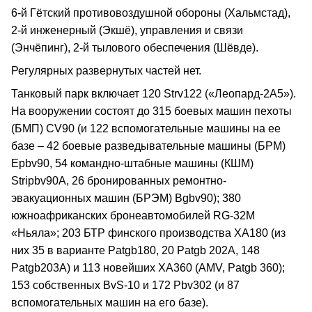
6-й Гётский противовоздушной обороны (Хальмстад),
2-й инженерный (Экшё), управления и связи
(Энчёпинг), 2-й тылового обеспечения (Шёвде).
Регулярных развернутых частей нет.
Танковый парк включает 120 Strv122 («Леопард-2А5»).
На вооружении состоят до 315 боевых машин пехоты
(БМП) CV90 (и 122 вспомогательные машины на ее
базе – 42 боевые разведывательные машины (БРМ)
Epbv90, 54 командно-штабные машины (КШМ)
Stripbv90A, 26 бронированных ремонтно-
эвакуационных машин (БРЭМ) Bgbv90); 380
южноафриканских бронеавтомобилей RG-32М
«Ньяла»; 203 БТР финского производства ХА180 (из
них 35 в варианте Patgb180, 20 Patgb 202A, 148
Patgb203A) и 113 новейших ХА360 (AMV, Patgb 360);
153 собственных BvS-10 и 172 Pbv302 (и 87
вспомогательных машин на его базе).