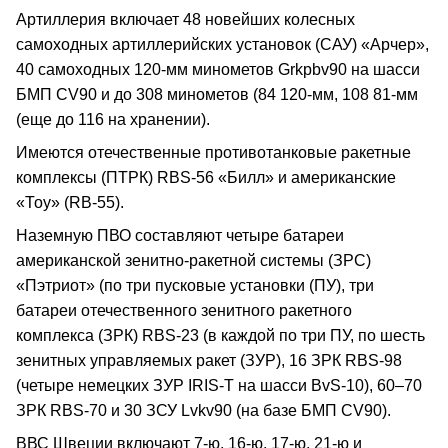
Артиллерия включает 48 новейших колесных
самоходных артиллерийских установок (САУ) «Арчер»,
40 самоходных 120-мм минометов Grkpbv90 на шасси
БМП CV90 и до 308 минометов (84 120-мм, 108 81-мм
(еще до 116 на хранении).
Имеются отечественные противотанковые ракетные
комплексы (ПТРК) RBS-56 «Билл» и американские
«Тоу» (RB-55).
Наземную ПВО составляют четыре батареи
американской зенитно-ракетной системы (ЗРС)
«Пэтриот» (по три пусковые установки (ПУ), три
батареи отечественного зенитного ракетного
комплекса (ЗРК) RBS-23 (в каждой по три ПУ, по шесть
зенитных управляемых ракет (ЗУР), 16 ЗРК RBS-98
(четыре немецких ЗУР IRIS-Т на шасси BvS-10), 60–70
ЗРК RBS-70 и 30 ЗСУ Lvkv90 (на базе БМП CV90).
ВВС Швеции включают 7-ю, 16-ю, 17-ю, 21-ю и