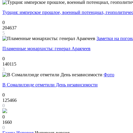
Турция: имперское прошлое, военный потенциал, геополитиче
0
204637
5
Заметки на погон
Пламенные монархисты: генерал Аракчеев
0
140115
3
Фото
В Сомалилэнде отметили День независимости
0
125466
0
0
1660
0
Газета
История
Интернет-версия