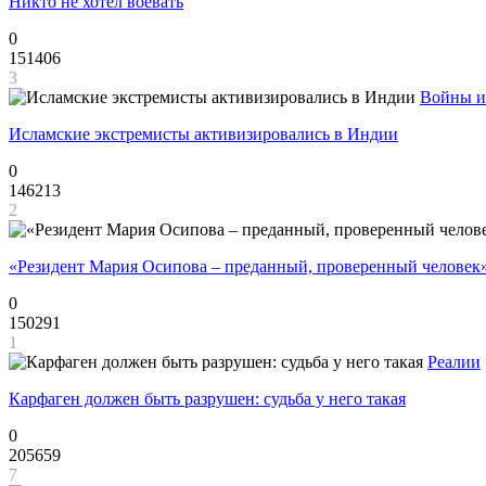
Никто не хотел воевать
0
151406
3
Войны и
Исламские экстремисты активизировались в Индии
0
146213
2
«Резидент Мария Осипова – преданный, проверенный человек
0
150291
1
Реалии
Карфаген должен быть разрушен: судьба у него такая
0
205659
7