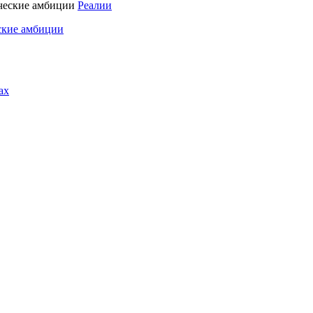
Реалии
ские амбиции
ах