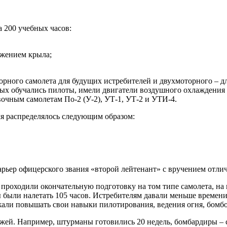
а 200 учебных часов:
ожением крыла;
торного самолета для будущих истребителей и двухмоторного – 
рых обучались пилоты, имели двигатели воздушного охлаждени
очным самолетам По-2 (У-2), УТ-1, УТ-2 и УТИ-4.
я распределялось следующим образом:
барьер офицерского звания «второй лейтенант» с вручением отли
 проходили окончательную подготовку на том типе самолета, на 
 были налетать 105 часов. Истребителям давали меньше времен
жали повышать свои навыки пилотирования, ведения огня, бомбо
жей. Например, штурманы готовились 20 недель, бомбардиры –