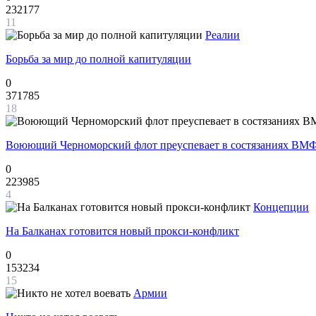
232177
11
Реалии
Борьба за мир до полной капитуляции
0
371785
18
Воюющий Черноморский флот преуспевает в состязаниях ВМФ
0
223985
4
Концепции
На Балканах готовится новый прокси-конфликт
0
153234
15
Армии