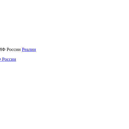
Реалии
 России