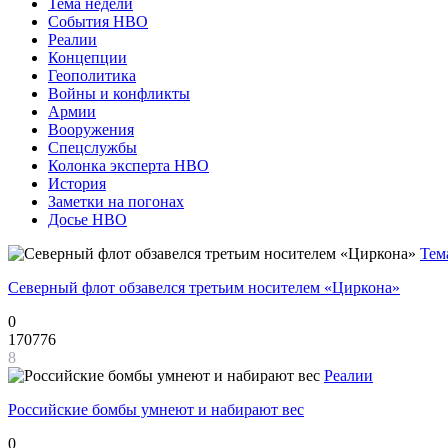
Тема недели
События НВО
Реалии
Концепции
Геополитика
Войны и конфликты
Армии
Вооружения
Спецслужбы
Колонка эксперта НВО
История
Заметки на погонах
Досье НВО
Тем
Северный флот обзавелся третьим носителем «Циркона»
0
170776
8
Реалии
Российские бомбы умнеют и набирают вес
0