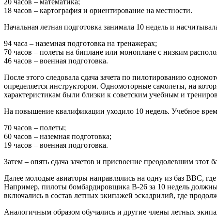
20 часов – математика;
18 часов – картография и ориентирование на местности.
Начальная летная подготовка занимала 10 недель и насчитывал
94 часа – наземная подготовка на тренажерах;
70 часов – полеты на биплане или моноплане с низким распол
46 часов – военная подготовка.
После этого следовала сдача зачета по пилотированию одномо
определяется инструктором. Одномоторные самолеты, на кото
характеристикам были близки к советским учебным и трениров
На повышение квалификации уходило 10 недель. Учебное врем
70 часов – полеты;
60 часов – наземная подготовка;
19 часов – военная подготовка.
Затем – опять сдача зачетов и присвоение преодолевшим этот 
Далее молодые авиаторы направлялись на одну из баз ВВС, где
Например, пилоты бомбардировщика В-26 за 10 недель должны
включались в состав летных экипажей эскадрилий, где продол
Аналогичным образом обучались и другие члены летных экипа