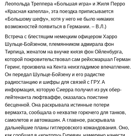
Леопольда Треппера «Большая игра» и Жиля Перро
«Красная капелла», эта поездка приписывается
«Большому шефу», хотя у него не было никаких
возможностей появиться в Германии. – В.Л.)
Встреча с блестящим немецким офицером Харро
Шульце-Бойзеном, племянником адмирала фон
Тирпица, женатом на внучке князя фон Ойленбурга,
которой покровительствовал сам рейхсмаршал Герман
Геринг, произвела на Кента неизгладимое впечатление.
Он передал Шульце-Бойзену и его радистке
радиостанцию и шифры для связей с ГРУ. А
информация, которую Сиерра получил из рук обер-
лейтенанта люфтваффе, оказалась поистине
бесценной. Она раскрывала истинные потери
вермахта, сообщала о нехватке горючего для танков,
самолетов и автомашин. А главное, раскрывала
дальнейшие планы гитлеровского командования. Оно,
как сообщил в «контору» Гуревич, намерено нанести