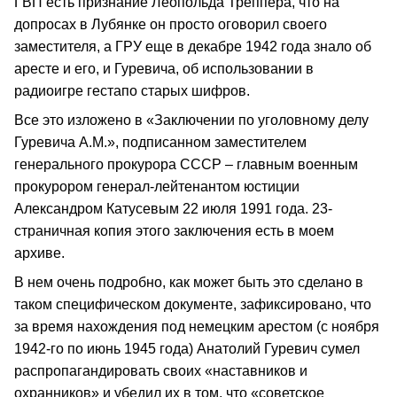
ГВП есть признание Леопольда Треппера, что на
допросах в Лубянке он просто оговорил своего
заместителя, а ГРУ еще в декабре 1942 года знало об
аресте и его, и Гуревича, об использовании в
радиоигре гестапо старых шифров.
Все это изложено в «Заключении по уголовному делу
Гуревича А.М.», подписанном заместителем
генерального прокурора СССР – главным военным
прокурором генерал-лейтенантом юстиции
Александром Катусевым 22 июля 1991 года. 23-
страничная копия этого заключения есть в моем
архиве.
В нем очень подробно, как может быть это сделано в
таком специфическом документе, зафиксировано, что
за время нахождения под немецким арестом (с ноября
1942-го по июнь 1945 года) Анатолий Гуревич сумел
распропагандировать своих «наставников и
охранников» и убедил их в том, что «советское