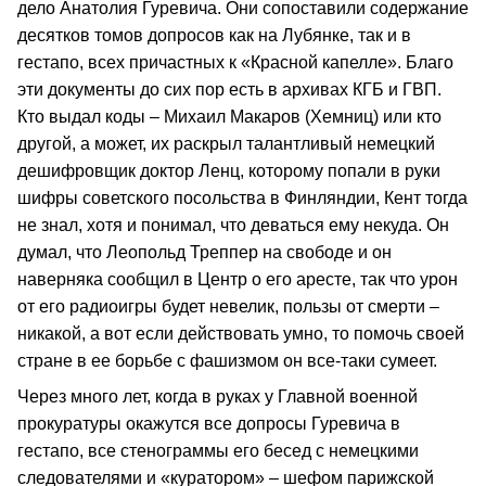
дело Анатолия Гуревича. Они сопоставили содержание
десятков томов допросов как на Лубянке, так и в
гестапо, всех причастных к «Красной капелле». Благо
эти документы до сих пор есть в архивах КГБ и ГВП.
Кто выдал коды – Михаил Макаров (Хемниц) или кто
другой, а может, их раскрыл талантливый немецкий
дешифровщик доктор Ленц, которому попали в руки
шифры советского посольства в Финляндии, Кент тогда
не знал, хотя и понимал, что деваться ему некуда. Он
думал, что Леопольд Треппер на свободе и он
наверняка сообщил в Центр о его аресте, так что урон
от его радиоигры будет невелик, пользы от смерти –
никакой, а вот если действовать умно, то помочь своей
стране в ее борьбе с фашизмом он все-таки сумеет.
Через много лет, когда в руках у Главной военной
прокуратуры окажутся все допросы Гуревича в
гестапо, все стенограммы его бесед с немецкими
следователями и «куратором» – шефом парижской