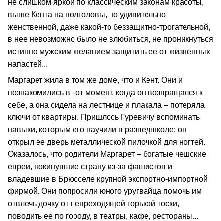
не слишком яркой по классическим законам красоты,
выше Кента на полголовы, но удивительно
женственной, даже какой-то беззащитно-трогательной,
в нее невозможно было не влюбиться, не проникнуться
истинно мужским желанием защитить ее от жизненных
напастей...
Маргарет жила в том же доме, что и Кент. Они и
познакомились в тот момент, когда он возвращался к
себе, а она сидела на лестнице и плакала – потеряла
ключи от квартиры. Пришлось Гуревичу вспоминать
навыки, которым его научили в разведшколе: он
открыл ее дверь металлической пилочкой для ногтей.
Оказалось, что родители Маргарет – богатые чешские
евреи, покинувшие страну из-за фашистов и
владевшие в Брюсселе крупной экспортно-импортной
фирмой. Они попросили юного уругвайца помочь им
отвлечь дочку от непреходящей горькой тоски,
поводить ее по городу, в театры, кафе, рестораны...