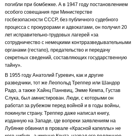
погибли при бомбежке. А в 1947 году постановлением
особого совещания при Министерстве
госбезопасности СССР, без публичного судебного
процесса с прокурорами и адвокатами, он получил 20
лет исправительно-трудовых лагерей «за
сотрудничество с немецкими контрразведывательными
органами (гестапо), предательство и передачу
секретных сведений, составляющих государственную
тайну».
В 1955 году Анатолий Гуревич, как и другие
разведчики, тот же Леопольд Треппер или Шандор
Радо, а также Хайнц Паннвиц, Эмме Кемпа, Густав
Слука, был амнистирован. Люди, с которыми он
работал за рубежом перед войной и в годы войны,
покинули страну. Треппер даже написал книгу,
изданную на Западе, где вопреки заявлениям на
Лубянке обвинил в провале «Красной капеллы» не
кого-нибудь, а именно Кента, назвал его подлинное