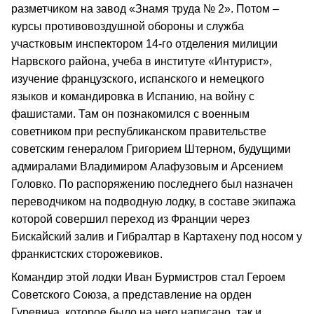
разметчиком на завод «Знамя труда № 2». Потом –
курсы противовоздушной обороны и служба
участковым инспектором 14-го отделения милиции
Нарвского района, учеба в институте «Интурист»,
изучение французского, испанского и немецкого
языков и командировка в Испанию, на войну с
фашистами. Там он познакомился с военным
советником при республиканском правительстве
советским генералом Григорием Штерном, будущими
адмиралами Владимиром Алафузовым и Арсением
Головко. По распоряжению последнего был назначен
переводчиком на подводную лодку, в составе экипажа
которой совершил переход из Франции через
Бискайский залив и Гибралтар в Картахену под носом у
франкистских сторожевиков.
Командир этой лодки Иван Бурмистров стал Героем
Советского Союза, а представление на орден
Гуревича, которое было на него написано, так и