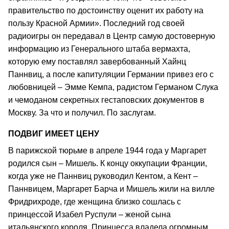
правительство по достоинству оценит их работу на
пользу Красной Армии». Последний год своей
радиоигры он передавал в Центр самую достоверную
информацию из Генерального штаба вермахта,
которую ему поставлял завербованный Хайнц
Паннвиц, а после капитуляции Германии привез его с
любовницей – Эмме Кемпа, радистом Германом Слука
и чемоданом секретных гестаповских документов в
Москву. За что и получил. По заслугам.
ПОДВИГ ИМЕЕТ ЦЕНУ
В парижской тюрьме в апреле 1944 года у Маргарет
родился сын – Мишель. К концу оккупации Франции,
когда уже не Паннвиц руководил Кентом, а Кент –
Паннвицем, Маргарет Барча и Мишель жили на вилле
Фридрихроде, где женщина близко сошлась с
принцессой Изабел Руспули – женой сына
итальянского короля. Принцесса владела огромным