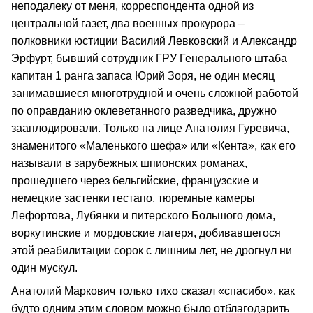
неподалеку от меня, корреспондента одной из
центральной газет, два военных прокурора –
полковники юстиции Василий Левковский и Александр
Эрфурт, бывший сотрудник ГРУ Генерального штаба
капитан 1 ранга запаса Юрий Зоря, не один месяц
занимавшиеся многотрудной и очень сложной работой
по оправданию оклеветанного разведчика, дружно
зааплодировали. Только на лице Анатолия Гуревича,
знаменитого «Маленького шефа» или «Кента», как его
называли в зарубежных шпионских романах,
прошедшего через бельгийские, французские и
немецкие застенки гестапо, тюремные камеры
Лефортова, Лубянки и питерского Большого дома,
воркутинские и мордовские лагеря, добивавшегося
этой реабилитации сорок с лишним лет, не дрогнул ни
один мускул.
Анатолий Маркович только тихо сказал «спасибо», как
будто одним этим словом можно было отблагодарить