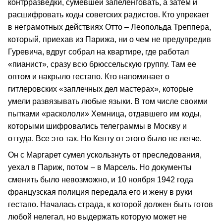
контрразведки, сумевшей запеленговать, а затем и
расшифровать коды советских радистов. Кто упрекает
в неграмотных действиях Отто – Леопольда Треппера,
который, приехав из Парижа, ни о чем не предупредив
Гуревича, вдруг собрал на квартире, где работал
«пианист», сразу всю брюссельскую группу. Там ее
оптом и накрыло гестапо. Кто напоминает о
гитлеровских «заплечных дел мастерах», которые
умели развязывать любые языки. В том числе своими
пытками «раскололи» Хемница, отдавшего им коды,
которыми шифровались телеграммы в Москву и
оттуда. Все это так. Но Кенту от этого было не легче.
Он с Маргарет сумел ускользнуть от преследования,
уехал в Париж, потом – в Марсель. Но документы
сменить было невозможно, и 10 ноября 1942 года
французская полиция передала его и жену в руки
гестапо. Началась страда, к которой должен быть готов
любой нелегал, но выдержать которую может не