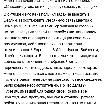
момент запеленговать, никого в ГРУ не волновало.
«Спасение утопающих – дело рук самих утопающих».
В октябре 41-го Кент получил задание выехать в
Берлин и восстановить утерянную связь Центра с
немецкими антифашистами, организацию которых
потом назовут «Красной капеллой» (так называлась
гестаповская операция по ликвидации советских
разведчиков, действовавших на территории
оккупированной Европы. – В.Л.), – Шульце-Бойзеном,
Штебе и Кукхофом. В шифрограмме, что приводится
сейчас во многих книгах о «Красной капелле»,
перечислялись все адреса, явки, пароли, по которым
можно было связаться с немецкими антифашистами.
То, что в одной телеграмме содержались все сведения,
было крайне неосмотрительно. Но что делать?
Гуревич, имевший благодаря своей фирме все
необходимые пропуска, выехал в столицу Третьего
рейха. (В телевизионном сериале, снятом по книгам