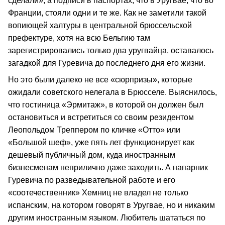
сделали», а подписи в паспортах, что в Уругвае, что во
Франции, стояли одни и те же. Как не заметили такой
вопиющей халтуры в центральной брюссельской
префектуре, хотя на всю Бельгию там
зарегистрировались только два уругвайца, оставалось
загадкой для Гуревича до последнего дня его жизни.
Но это были далеко не все «сюрпризы», которые
ожидали советского нелегала в Брюсселе. Выяснилось,
что гостиница «Эрмитаж», в которой он должен был
остановиться и встретиться со своим резидентом
Леопольдом Треппером по кличке «Отто» или
«Большой шеф», уже пять лет функционирует как
дешевый публичный дом, куда иностранным
бизнесменам неприлично даже заходить. А напарник
Гуревича по разведывательной работе и его
«соотечественник» Хемниц не владел не только
испанским, на котором говорят в Уругвае, но и никаким
другим иностранным языком. Любитель шататься по