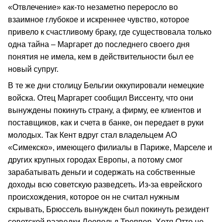
«Отвлечение» как-то незаметно переросло во
взаимное глубокое и искреннее чувство, которое
привело к счастливому браку, где существовала только
одна тайна – Маргарет до последнего своего дня
понятия не имела, кем в действительности был ее
новый супруг.
В те же дни столицу Бельгии оккупировали немецкие
войска. Отец Маргарет сообщил Виссенту, что они
вынуждены покинуть страну, а фирму, ее клиентов и
поставщиков, как и счета в банке, он передает в руки
молодых. Так Кент вдруг стал владельцем АО
«Симекско», имеющего филиалы в Париже, Марселе и
других крупных городах Европы, а потому смог
зарабатывать деньги и содержать на собственные
доходы всю советскую разведсеть. Из-за еврейского
происхождения, которое он не считал нужным
скрывать, Брюссель вынужден был покинуть резидент
советской разведки Леопольд Треппер. Хотя Отто не