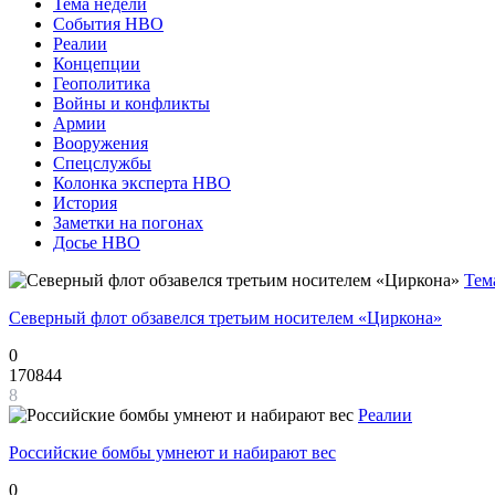
Тема недели
События НВО
Реалии
Концепции
Геополитика
Войны и конфликты
Армии
Вооружения
Спецслужбы
Колонка эксперта НВО
История
Заметки на погонах
Досье НВО
Тем
Северный флот обзавелся третьим носителем «Циркона»
0
170844
8
Реалии
Российские бомбы умнеют и набирают вес
0