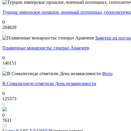
Турция: имперское прошлое, военный потенциал, геополитиче
0
204829
5
Заметки на погон
Пламенные монархисты: генерал Аракчеев
0
140151
3
Фото
В Сомалилэнде отметили День независимости
0
125573
0
0
7631
35
Газета
КАРТ-БЛАНШ
Интернет-версия