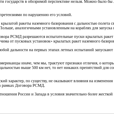
сти государств в обозримой перспективе нельзя. Можно было б
претензиями по нарушению его условий.
крылатой ракеты наземного базирования с дальностью полета с
ольше, аналогичными установленным на кораблях для запуска 
 Договора РСМД разрешаются испытательные пуски крылатых ракет
чима от пусковых установок» крылатых ракет наземного базиров
любой дальности на первых этапах летных испытаний запускают
американцы иначе, чем мы, трактуют признаки отличия, о кото
 дальностью выше 500 км нет, то нет никаких препятствий для 
еский характер, по существу, не оказывают влияния на изменени
в рамках Договора РСМД.
тношения России и Запада в условия значительно более жесткой