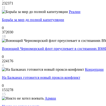
232371
11
Реалии
Борьба за мир до полной капитуляции
0
372030
18
Воюющий Черноморский флот преуспевает в состязаниях ВМФ
0
224176
4
Концепции
На Балканах готовится новый прокси-конфликт
0
153278
15
Армии