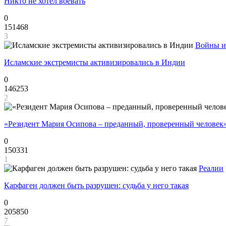
Никто не хотел воевать
0
151468
3
Войны и
Исламские экстремисты активизировались в Индии
0
146253
2
«Резидент Мария Осипова – преданный, проверенный человек
0
150331
1
Реалии
Карфаген должен быть разрушен: судьба у него такая
0
205850
7