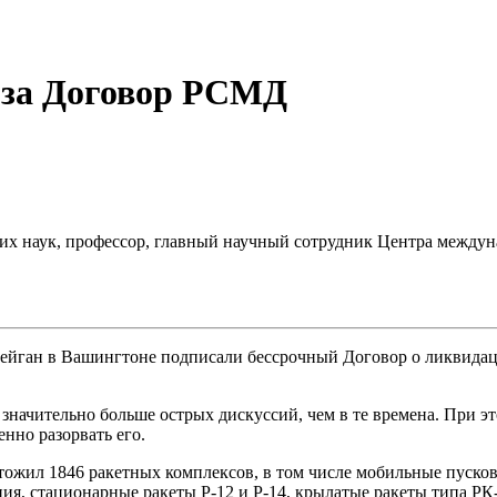
 за Договор РСМД
их наук, профессор, главный научный сотрудник Центра межд
д Рейган в Вашингтоне подписали бессрочный Договор о ликвида
 значительно больше острых дискуссий, чем в те времена. При 
нно разорвать его.
тожил 1846 ракетных комплексов, в том числе мобильные пуско
, стационарные ракеты Р-12 и Р-14, крылатые ракеты типа РК-