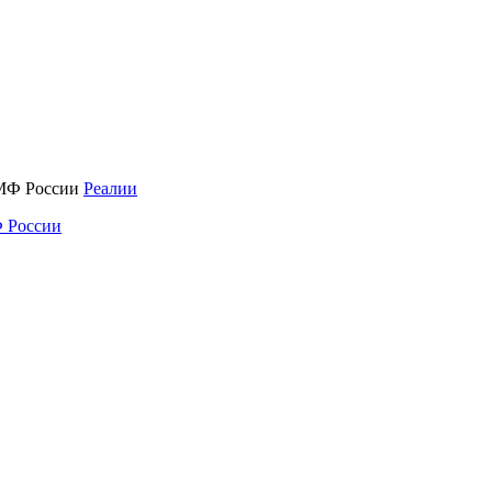
Реалии
 России