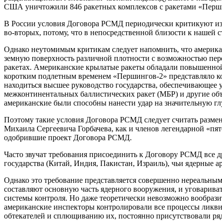
США уничтожили 846 ракетных комплексов с ракетами «Перши
В России условия Договора РСМД периодически критикуют из-за
во-вторых, потому, что в непосредственной близости к нашей с
Однако неутомимым критикам следует напомнить, что америк
земную поверхность различной плотности с возможностью пер
ракетах. Американские крылатые ракеты обладали повышенной 
коротким подлетным временем «Першингов-2» представляло к
находиться высшее руководство государства, обеспечивающее
межконтинентальных баллистических ракет (МБР) и другие объ
американские были способны нанести удар на значительную г
Поэтому такие условия Договора РСМД следует считать размен
Михаила Сергеевича Горбачева, как и членов легендарной «п
одобрившие проект Договора РСМД.
Часто звучат требования присоединить к Договору РСМД все д
государства (Китай, Индия, Пакистан, Израиль), чьи ядерные 
Однако это требование представляется совершенно нереальным.
составляют основную часть ядерного вооружения, и уговарива
системы контроля. Но даже теоретически невозможно вообрази
американские инспекторы контролировали все процессы ликвида
обтекателей и сплющиванию их, постоянно присутствовали ряд