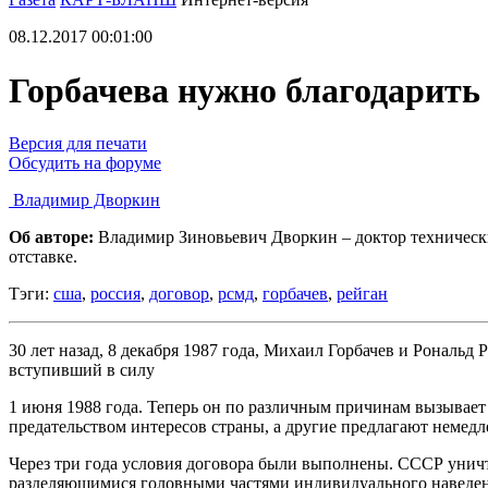
08.12.2017 00:01:00
Горбачева нужно благодарить
Версия для печати
Обсудить на форуме
Владимир Дворкин
Об авторе:
Владимир Зиновьевич Дворкин – доктор техническ
отставке.
Тэги:
сша
,
россия
,
договор
,
рсмд
,
горбачев
,
рейган
30 лет назад, 8 декабря 1987 года, Михаил Горбачев и Рональ
вступивший в силу
1 июня 1988 года. Теперь он по различным причинам вызывает
предательством интересов страны, а другие предлагают немедле
Через три года условия договора были выполнены. СССР унич
разделяющимися головными частями индивидуального наведения