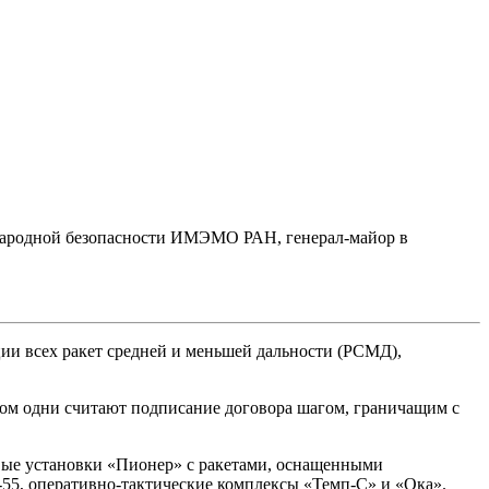
ународной безопасности ИМЭМО РАН, генерал-майор в
ции всех ракет средней и меньшей дальности (РСМД),
этом одни считают подписание договора шагом, граничащим с
вые установки «Пионер» с ракетами, оснащенными
55, оперативно-тактические комплексы «Темп-С» и «Ока».