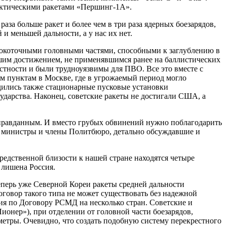
актическими ракетами «Першинг-1А».
за больше ракет и более чем в три раза ядерных боезарядов,
и меньшей дальности, а у нас их нет.
окоточными головными частями, способными к заглублению в
шим достижением, не применявшимся ранее на баллистических
стности и были трудноуязвимы для ПВО. Все это вместе с
 пунктам в Москве, где в угрожаемый период могло
дились также стационарные пусковые установки
дарства. Наконец, советские ракеты не достигали США, а
 оправданным. И вместо грубых обвинений нужно поблагодарить
ые министры и члены Политбюро, детально обсуждавшие и
редственной близости к нашей стране находятся четыре
 лишена Россия.
еперь уже Северной Кореи ракеты средней дальности
оговор такого типа не может существовать без надежной
ия по Договору РСМД на несколько стран. Советские и
ионер»), при отделении от головной части боезарядов,
метры. Очевидно, что создать подобную систему перекрестного