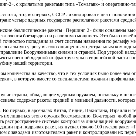
нг-2», с крылатыми ракетами типа «Томагавк» и оперативно-т
 того, что, во-первых, СССР ликвидировал в два с половиной ра
тране четыре ядерных государства располагают ракетами средней 
анские баллистические ракеты «Першинг-2» были оснащены выс
еключения боезарядов на различную мощность. Это было новей
точностью попадания за счет системы наведения по рельефу ме
олоссальную угрозу высокозащищенным центральным командным
 управление Вооруженными силами и страной. Под угрозой нахо
екты военной ядерной инфраструктуры в европейской части госу
лубину нашей территории.
ом количества на качество, что в тех условиях было более чем
ятерки», в которую вместе со специалистами входили профильн
ругие страны, обладающие ядерным оружием, поскольку в непос
арсеналы содержат ракеты средней и меньшей дальности, которых
 Во-первых, в арсеналах Китая, Индии, Пакистана, Израиля и т
ть их лишиться этого оружия бессмысленно. Во-вторых, любой д
ть распространение системы контроля за ликвидацией вооружен
ции при подрывах ракет, их пусках (около 100 пусков ракет «П
ом с заводами-изготовителями ракет и контролировали их пери