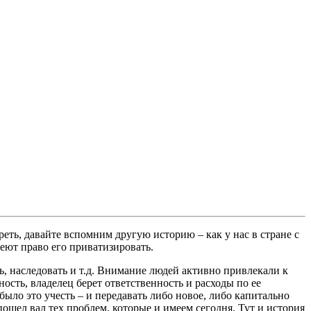
реть, давайте вспомним другую историю – как у нас в стране с
еют право его приватизировать.
ь, наследовать и т.д. Внимание людей активно привлекали к
сть, владелец берет ответственность и расходы по ее
ыло это учесть – и передавать либо новое, либо капитально
пошел вал тех проблем, которые и имеем сегодня. Тут и история