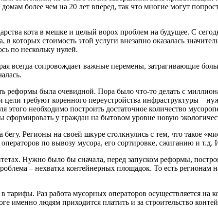
домам более чем на 20 лет вперед, так что многие могут попрост
дарства кота в мешке и целый ворох проблем на будущее. С сег
а, в которых стоимость этой услуги внезапно оказалась значит
сь по нескольку нулей.
торая всегда сопровождает важные перемены, затрагивающие бол
чалась.
ть реформы была очевидной. Пора было что-то делать с миллио
 цели требуют коренного переустройства инфраструктуры – нуж
 для этого необходимо построить достаточное количество мусор
бы сформировать у граждан на бытовом уровне новую экологическ
бегу. Регионы на своей шкуре столкнулись с тем, что такое «м
 операторов по вывозу мусора, его сортировке, сжиганию и т.д.
тетах. Нужно было бы сначала, перед запуском реформы, построи
роблема – нехватка контейнерных площадок. То есть регионам на
 тарифы. Раз работа мусорных операторов осуществляется на ком
ге именно людям приходится платить и за строительство контей