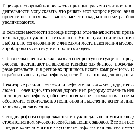
Еще один спорный вопрос – это принцип расчета стоимости выв
деятельности могу сказать, что решать этот вопрос нужно, ана
ориентированным оказывается расчет с квадратного метра: боль
увеличиваются.
В сельской местности вообще история отдельная: жители прив
теперь вдруг нужно платить деньги. Но не нужно винить населе
выбрать по согласованию с жителями места накопления мусора, 
апробировать систему, не торопить людей.
С бизнесом спешка также вызвала непростую ситуацию – предпр
очередь, настаивают на высоких тарифах для бизнеса, поскольк
разбирательств, и в регионах пришлось искать компромиссы. Т
отработать до запуска реформы, если бы на это выделили дост
Некоторые регионы отложили реформу на год – мол, вдруг ее о
людей, – очевидно, что назад дороги нет, реформу отменить не
полноценная реформа, обеспеченная за счет государства, а не 
обеспечить строительство полигонов и выделение денег муниц
тарифы для населения.
Сегодня реформа продолжается, и нужно дальше помогать бюд
строительством мусороперерабатывающих заводов. Все эти рас
– ведь в конечном итоге «мусорная» реформа направлена имен