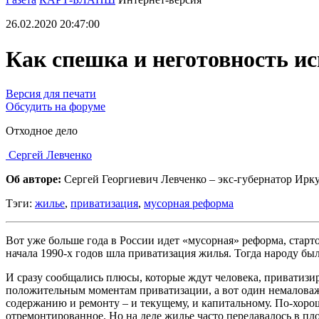
26.02.2020 20:47:00
Как спешка и неготовность и
Версия для печати
Обсудить на форуме
Отходное дело
Сергей Левченко
Об авторе:
Сергей Георгиевич Левченко – экс-губернатор Ирку
Тэги:
жилье
,
приватизация
,
мусорная реформа
Вот уже больше года в России идет «мусорная» реформа, старто
начала 1990-х годов шла приватизация жилья. Тогда народу бы
И сразу сообщались плюсы, которые ждут человека, приватизир
положительным моментам приватизации, а вот один немаловажны
содержанию и ремонту – и текущему, и капитальному. По-хорош
отремонтированное. Но на деле жилье часто передавалось в пло