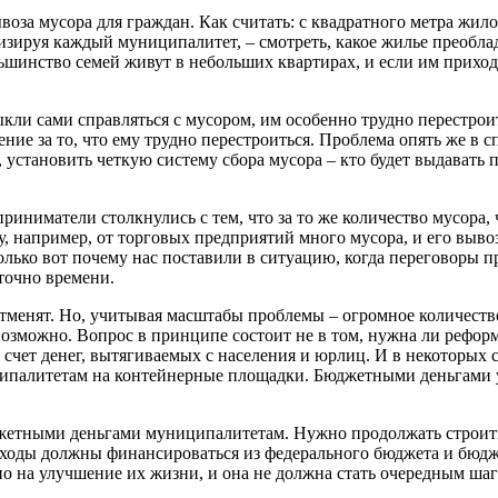
оза мусора для граждан. Как считать: с квадратного метра жил
лизируя каждый муниципалитет, – смотреть, какое жилье преоблад
шинство семей живут в небольших квартирах, и если им приходит
ыкли сами справляться с мусором, им особенно трудно перестро
ние за то, что ему трудно перестроиться. Проблема опять же в с
установить четкую систему сбора мусора – кто будет выдавать па
иниматели столкнулись с тем, что за то же количество мусора, 
у, например, от торговых предприятий много мусора, и его выво
олько вот почему нас поставили в ситуацию, когда переговоры 
аточно времени.
тменят. Но, учитывая масштабы проблемы – огромное количество
возможно. Вопрос в принципе состоит не в том, нужна ли реформ
за счет денег, вытягиваемых с населения и юрлиц. И в некоторых 
ипалитетам на контейнерные площадки. Бюджетными деньгами уд
жетными деньгами муниципалитетам. Нужно продолжать строить
ходы должны финансироваться из федерального бюджета и бюдже
но на улучшение их жизни, и она не должна стать очередным шаг