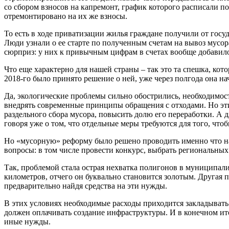
со сбором взносов на капремонт, график которого расписали по 
отремонтировано на их же взносы.
То есть в ходе приватизации жилья граждане получили от госу
Люди узнали о ее старте по полученным счетам на вывоз мусор
сюрприз: у них к привычным цифрам в счетах вообще добавило
Что еще характерно для нашей страны – так это та спешка, ко
2018-го было принято решение о ней, уже через полгода она на
Да, экологические проблемы сильно обострились, необходимос
внедрять современные принципы обращения с отходами. Но эти
раздельного сбора мусора, повысить долю его переработки. А
говоря уже о том, что отдельные меры требуются для того, что
Но «мусорную» реформу было решено проводить именно что на 
вопросы: в том числе провести конкурс, выбрать региональных
Так, проблемой стала острая нехватка полигонов в муниципали
километров, отчего он буквально становится золотым. Другая п
предварительно найдя средства на эти нужды.
В этих условиях необходимые расходы приходится закладывать в
должен оплачивать создание инфраструктуры. И в конечном ито
иные нужды.