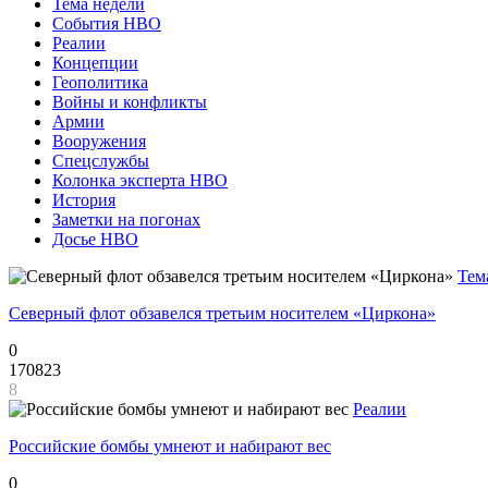
Тема недели
События НВО
Реалии
Концепции
Геополитика
Войны и конфликты
Армии
Вооружения
Спецслужбы
Колонка эксперта НВО
История
Заметки на погонах
Досье НВО
Тем
Северный флот обзавелся третьим носителем «Циркона»
0
170823
8
Реалии
Российские бомбы умнеют и набирают вес
0