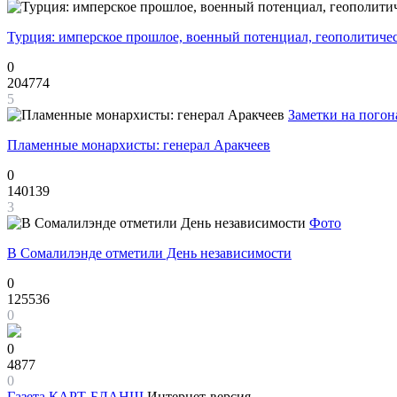
Турция: имперское прошлое, военный потенциал, геополитиче
0
204774
5
Заметки на погон
Пламенные монархисты: генерал Аракчеев
0
140139
3
Фото
В Сомалилэнде отметили День независимости
0
125536
0
0
4877
0
Газета
КАРТ-БЛАНШ
Интернет-версия