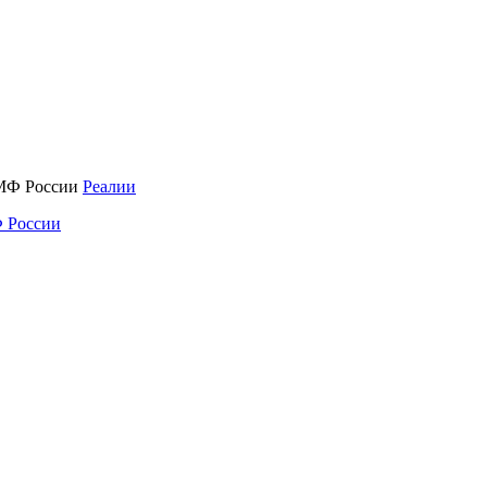
Реалии
 России