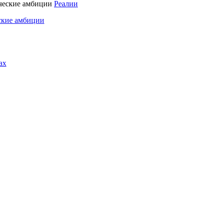
Реалии
ские амбиции
ах