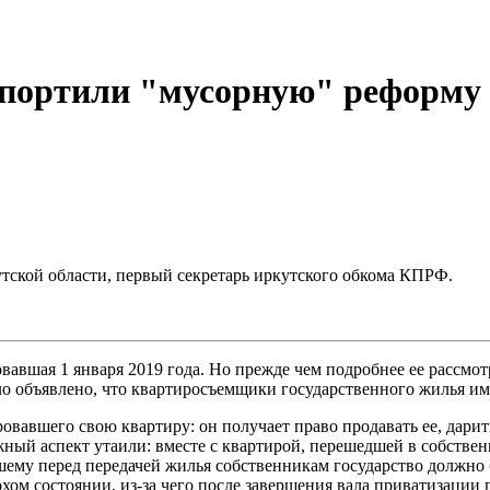
спортили "мусорную" реформу
тской области, первый секретарь иркутского обкома КПРФ.
вавшая 1 января 2019 года. Но прежде чем подробнее ее рассмот
ло объявлено, что квартиросъемщики государственного жилья им
овавшего свою квартиру: он получает право продавать ее, дарит
й аспект утаили: вместе с квартирой, перешедшей в собственно
ему перед передачей жилья собственникам государство должно б
хом состоянии, из-за чего после завершения вала приватизации 