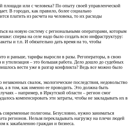
ой площади или с человека? По опыту своей управленческой
ает. В городах, как правило, более социально
ся платить из расчета на человека, то их расходы
иться на новую систему с региональными операторами, которым
пешке: сперва на селе надо было создать всю инфраструктуру:
кеты и т.п. И обязательно дать время на то, чтобы
что и раньше, тарифы выросли в разы. Регоператоры, в свою
з и утилизация – это большая работа. Дело дошло до судебных
пришлось вести уже в разгар конфликта? Ведь все можно было
 незаконных свалок, экологические последствия, недовольство
а, а в том, как именно ее проводить. Это должна быть
случаях – например, в Иркутской области – регион смог
алось компенсировать эти затраты, чтобы не закладывать их в
 современные полигоны. Безусловно, нужно заниматься
та регионов. Нельзя перекладывать нагрузку на плечи людей
ом к закабалению граждан и бизнеса.