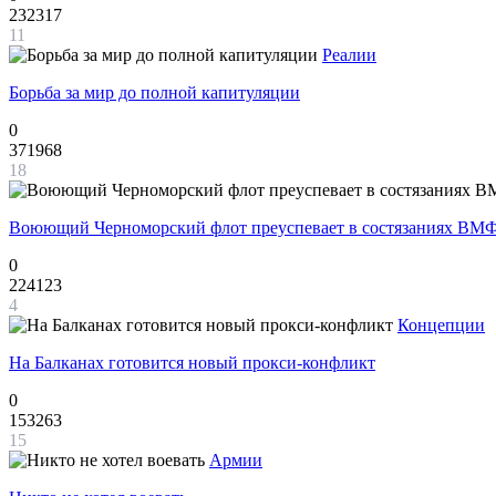
232317
11
Реалии
Борьба за мир до полной капитуляции
0
371968
18
Воюющий Черноморский флот преуспевает в состязаниях ВМФ
0
224123
4
Концепции
На Балканах готовится новый прокси-конфликт
0
153263
15
Армии