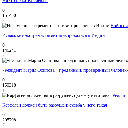
Никто не хотел воевать
0
151450
3
Войны и
Исламские экстремисты активизировались в Индии
0
146241
2
«Резидент Мария Осипова – преданный, проверенный человек
0
150318
1
Реалии
Карфаген должен быть разрушен: судьба у него такая
0
205798
7