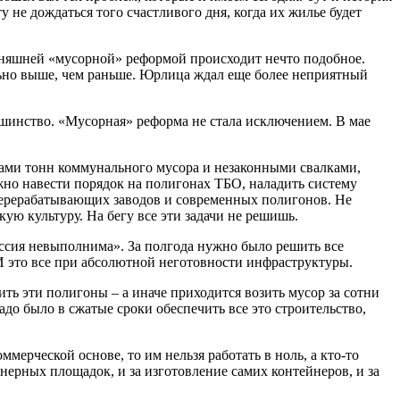
у не дождаться того счастливого дня, когда их жилье будет
одняшней «мусорной» реформой происходит нечто подобное.
ельно выше, чем раньше. Юрлица ждал еще более неприятный
ьшинство. «Мусорная» реформа не стала исключением. В мае
нами тонн коммунального мусора и незаконными свалками,
но навести порядок на полигонах ТБО, наладить систему
оперерабатывающих заводов и современных полигонов. Не
ую культуру. На бегу все эти задачи не решишь.
иссия невыполнима». За полгода нужно было решить все
 И это все при абсолютной неготовности инфраструктуры.
ть эти полигоны – а иначе приходится возить мусор за сотни
до было в сжатые сроки обеспечить все это строительство,
мерческой основе, то им нельзя работать в ноль, а кто-то
нерных площадок, и за изготовление самих контейнеров, и за