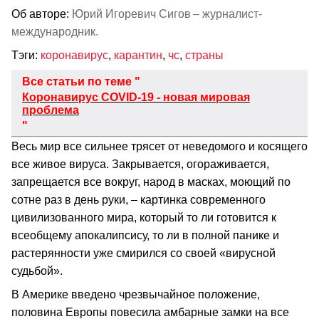
Об авторе:
Юрий Игоревич Сигов – журналист-
международник.
Тэги:
коронавирус
,
карантин
,
чс
,
страны
Все статьи по теме "
Коронавирус COVID-19 - новая мировая
проблема
"
Весь мир все сильнее трясет от неведомого и косящего
все живое вируса. Закрывается, огораживается,
запрещается все вокруг, народ в масках, моющий по
сотне раз в день руки, – картинка современного
цивилизованного мира, который то ли готовится к
всеобщему апокалипсису, то ли в полной панике и
растерянности уже смирился со своей «вирусной
судьбой».
В Америке введено чрезвычайное положение,
половина Европы повесила амбарные замки на все