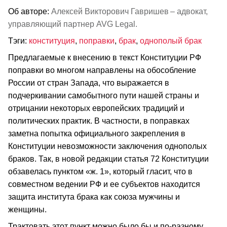
Об авторе:
Алексей Викторович Гавришев – адвокат,
управляющий партнер AVG Legal.
Тэги:
конституция
,
поправки
,
брак
,
однополый брак
Предлагаемые к внесению в текст Конституции РФ
поправки во многом направлены на обособление
России от стран Запада, что выражается в
подчеркивании самобытного пути нашей страны и
отрицании некоторых европейских традиций и
политических практик. В частности, в поправках
заметна попытка официального закрепления в
Конституции невозможности заключения однополых
браков. Так, в новой редакции статья 72 Конституции
обзавелась пунктом «ж. 1», который гласит, что в
совместном ведении РФ и ее субъектов находится
защита института брака как союза мужчины и
женщины.
Трактовать этот пункт можно было бы и по-разному,