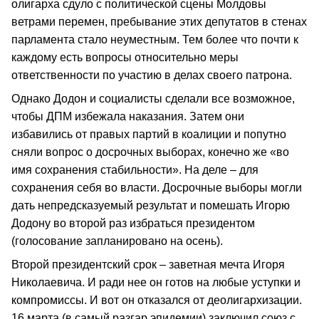
олигарха сдуло с политической сцены Молдовы
ветрами перемен, пребывание этих депутатов в стенах
парламента стало неуместным. Тем более что почти к
каждому есть вопросы относительно меры
ответственности по участию в делах своего патрона.
Однако Додон и социалисты сделали все возможное,
чтобы ДПМ избежала наказания. Затем они
избавились от правых партий в коалиции и попутно
сняли вопрос о досрочных выборах, конечно же «во
имя сохранения стабильности». На деле – для
сохранения себя во власти. Досрочные выборы могли
дать непредсказуемый результат и помешать Игорю
Додону во второй раз избраться президентом
(голосование запланировано на осень).
Второй президентский срок – заветная мечта Игоря
Николаевича. И ради нее он готов на любые уступки и
компромиссы. И вот он отказался от деолигархизации.
16 марта (в самый разгар эпидемии) заключил союз с