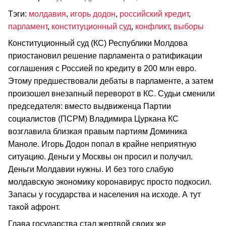
Тэги:
молдавия
,
игорь додон
,
российский кредит
,
парламент
,
конституционный суд
,
конфликт
,
выборы
Конституционный суд (КС) Республики Молдова
приостановил решение парламента о ратификации
соглашения с Россией по кредиту в 200 млн евро.
Этому предшествовали дебаты в парламенте, а затем
произошел внезапный переворот в КС. Судьи сменили
председателя: вместо выдвиженца Партии
социалистов (ПСРМ) Владимира Цуркана КС
возглавила близкая правым партиям Доминика
Маноле. Игорь Додон попал в крайне неприятную
ситуацию. Деньги у Москвы он просил и получил.
Деньги Молдавии нужны. И без того слабую
молдавскую экономику коронавирус просто подкосил.
Запасы у государства и населения на исходе. А тут
такой афронт.
Глава государства стал жертвой своих же