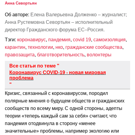
Анна Севортьян
Об авторе:
Елена Валерьевна Долженко – журналист;
Анна Рустемовна Севортьян – исполнительный
директор Гражданского форума ЕС–Россия.
Тэги:
коронавирус
,
пандемия
,
covid 19
,
самоизоляция
,
карантин
,
технологии
,
нко
,
гражданские сообщества
,
правозащита
,
благотворительность
,
волонтеры
Все статьи по теме "
Коронавирус COVID-19 - новая мировая
проблема
"
Кризис, связанный с коронавирусом, породил
полярные мнения о будущем обществ и гражданских
сообществ по всему миру. С одной стороны, адепты
теории «теперь каждый сам за себя» считают, что
пандемия отодвинула в сторону «менее
значительные» проблемы, например экологию или