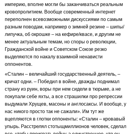
империю, вполне могли бы заканчиваться реальным
кровопролитием. Вообще современный интернет
переполнен всевозможными дискуссиями по самым
разным поводам, например о зимней резине – шипы/
липучка, об окрошке – на кефире/квасе, и другим не
менее актуальным темам, но споры о революции,
Гражданской войне и Советском Союзе резко
выделяются по накалу взаимной ненависти
оппонентов.
«Сталин – величайший государственный деятель, –
кричат одни. – Победил в войне, дважды поднимал
страну из руин, воры при нем сидели в тюрьме, а не
покупали себе яхты, а все страшилки про репрессии
выдумали Хрущев, масоны и англосаксы. И вообще, у
нас никого просто так не сажали». Им тут же
вцепляются в глотки оппоненты: «Сталин – кровавый
упырь. Расстрелял стотыщмиллионов человек, сделал
все, чтобы проиграть войну, а единственное, что он