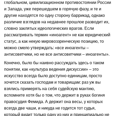
глобальном, цивилизационном противостоянии России
и Запада, уже перешедшем в горячую фазу, и те и
другие находятся по одну сторону баррикад, однако
различие взглядов на недавнее прошлое разводит их,
словно заклятых идеологических врагов. Если
рассматривать термин «иноагент» не как юридический
статус, а как некую мировоззренческую позицию, то
можно смело утверждать: «все иноагенты –
антисоветчики, но не все антисоветчики – иноагенты».
Конечно, было бы наивно рассуждать здесь о таком
понятии, как «культура ведения дискуссии» – это
искусство всегда было доступно единицам, просто
хочется сказать господам и товарищам: раз уж вы
взялись примерять на себя судейскую мантию,
вспомните хотя бы о том, что держит в руках богиня
правосудия Фемида. А держит она весы, у которых
всегда две чаши, и никуда не годится тот судья,
который видит только одну из них и принципиально не