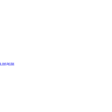
а недели