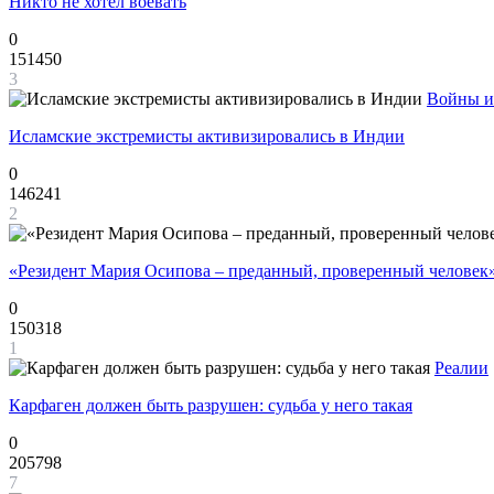
Никто не хотел воевать
0
151450
3
Войны и
Исламские экстремисты активизировались в Индии
0
146241
2
«Резидент Мария Осипова – преданный, проверенный человек
0
150318
1
Реалии
Карфаген должен быть разрушен: судьба у него такая
0
205798
7