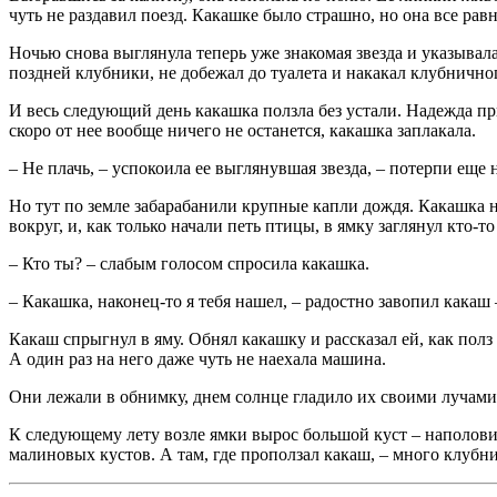
чуть не раздавил поезд. Какашке было страшно, но она все рав
Ночью снова выглянула теперь уже знакомая звезда и указывала
поздней клубники, не добежал до туалета и накакал клубничног
И весь следующий день какашка ползла без устали. Надежда прид
скоро от нее вообще ничего не останется, какашка заплакала.
– Не плачь, – успокоила ее выглянувшая звезда, – потерпи еще
Но тут по земле забарабанили крупные капли дождя. Какашка н
вокруг, и, как только начали петь птицы, в ямку заглянул кто-
– Кто ты? – слабым голосом спросила какашка.
– Какашка, наконец-то я тебя нашел, – радостно завопил какаш 
Какаш спрыгнул в яму. Обнял какашку и рассказал ей, как полз 
А один раз на него даже чуть не наехала машина.
Они лежали в обнимку, днем солнце гладило их своими лучами. 
К следующему лету возле ямки вырос большой куст – наполови
малиновых кустов. А там, где проползал какаш, – много клу