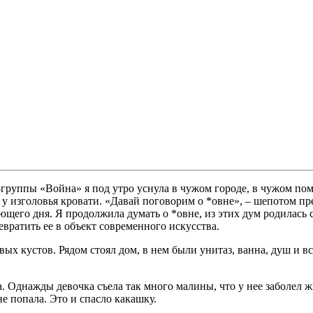
руппы «Война» я под утро уснула в чужом городе, в чужом поме
у изголовья кровати. «Давай поговорим о *овне», – шепотом пр
ющего дня. Я продолжила думать о *овне, из этих дум родилась с
вратить ее в объект современного искусства.
вых кустов. Рядом стоял дом, в нем были унитаз, ванна, душ и в
а. Однажды девочка съела так много малины, что у нее заболел ж
е попала. Это и спасло какашку.