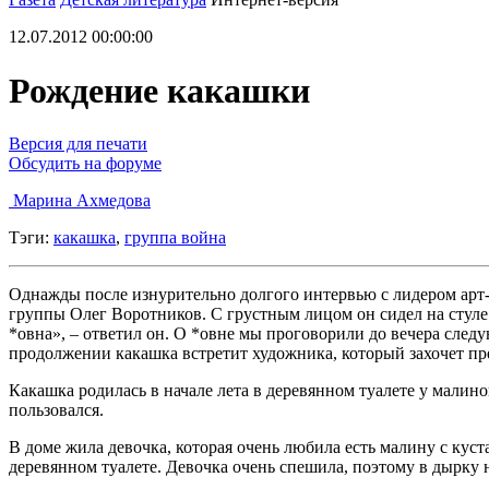
12.07.2012 00:00:00
Рождение какашки
Версия для печати
Обсудить на форуме
Марина Ахмедова
Тэги:
какашка
,
группа война
Однажды после изнурительно долгого интервью с лидером арт-г
группы Олег Воротников. С грустным лицом он сидел на стуле 
*овна», – ответил он. О *овне мы проговорили до вечера следу
продолжении какашка встретит художника, который захочет пре
Какашка родилась в начале лета в деревянном туалете у малино
пользовался.
В доме жила девочка, которая очень любила есть малину с куст
деревянном туалете. Девочка очень спешила, поэтому в дырку н