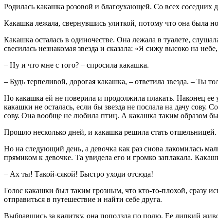
Родилась какашка розовой и благоухающей. Со всех соседних д
Какашка лежала, свернувшись улиткой, потому что она была н
Какашка осталась в одиночестве. Она лежала в туалете, слушал
свесилась незнакомая звезда и сказала: «Я сижу высоко на неб
– Ну и что мне с того? – спросила какашка.
– Будь терпеливой, дорогая какашка, – ответила звезда. – Ты то
Но какашка ей не поверила и продолжила плакать. Наконец ее у
какашки не осталась, если бы звезда не послала на дачу сову. С
сову. Она вообще не любила птиц. А какашка таким образом бы
Прошло несколько дней, и какашка решила стать отшельницей. Т
Но на следующий день, а девочка как раз снова лакомилась мал
прямиком к девочке. Та увидела его и громко заплакала. Какашк
– Ах ты! Такой-сякой! Быстро уходи отсюда!
Голос какашки был таким грозным, что кто-то-плохой, сразу ис
отправиться в путешествие и найти себе друга.
Выбравшись за калитку, она поползла по полю. Ее липкий живот