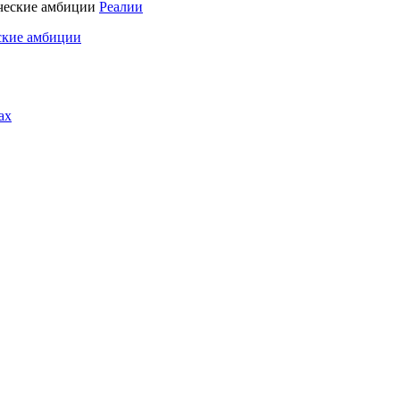
Реалии
ские амбиции
ах