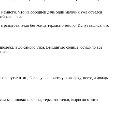
 немного. Что на соседней даче один мальчик уже объелся
оей какашки.
в размерах, ведь без конца терлась о землю. Испугавшись, что
пролежала до самого утра. Выглянуло солнце, осушило все
никой.
его в пути: птиц, большую кавказскую овчарку, поезд и дождь.
ала малиновая какашка, теряя косточки, выросло много