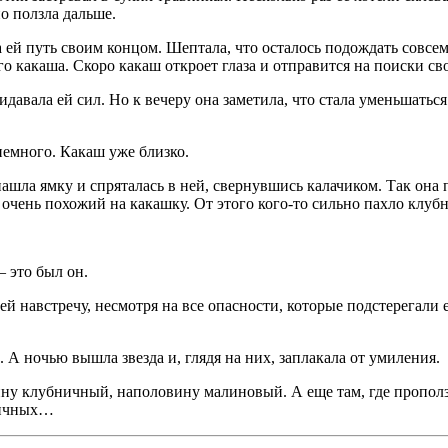
но ползла дальше.
 ей путь своим концом. Шептала, что осталось подождать совсем
о какаша. Скоро какаш откроет глаза и отправится на поиски св
авала ей сил. Но к вечеру она заметила, что стала уменьшаться 
 немного. Какаш уже близко.
ашла ямку и спряталась в ней, свернувшись калачиком. Так она 
то очень похожий на какашку. От этого кого-то сильно пахло клуб
– это был он.
ей навстречу, несмотря на все опасности, которые подстерегали 
А ночью вышла звезда и, глядя на них, заплакала от умиления.
ну клубничный, наполовину малиновый. А еще там, где прополз
бничных…