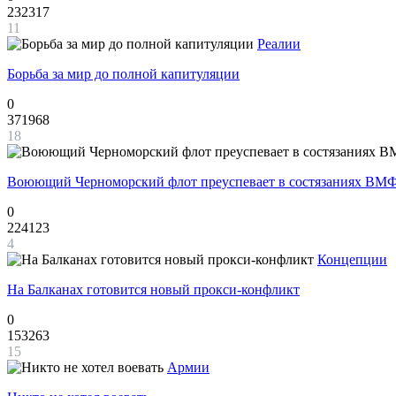
232317
11
Реалии
Борьба за мир до полной капитуляции
0
371968
18
Воюющий Черноморский флот преуспевает в состязаниях ВМФ
0
224123
4
Концепции
На Балканах готовится новый прокси-конфликт
0
153263
15
Армии