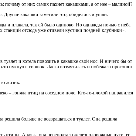
: почему от них самих пахнет какашками, а от нее – малиной?
. Другие какашки заметили это, обиделись и ушли.
езды и плакала, так ей было одиноко. Но однажды ночью с неба
ных станций отсюда уже отцвели кустики поздней клубники».
 туалет и хотела повозить в какашке свой нос. И ничего бы от
кто-то пукнул в горшок. Ласка возмутилась и побежала прогонять
всю жизнь.
леко – гоняла птиц на соседнем поле. Кто-то-плохой направился
шка решила больше не возвращаться в туалет. Она решила
ать птицы. А когда она переползала железнодорожные пути, ее