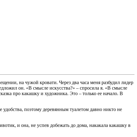
щении, на чужой кровати. Через два часа меня разбудил лидер
едложил он. «В смысле искусства?» – спросила я. «В смысле
казка про какашку и художника. Это – только ее начало. В
се удобства, поэтому деревянным туалетом давно никто не
ивотик, и она, не успев добежать до дома, накакала какашку в