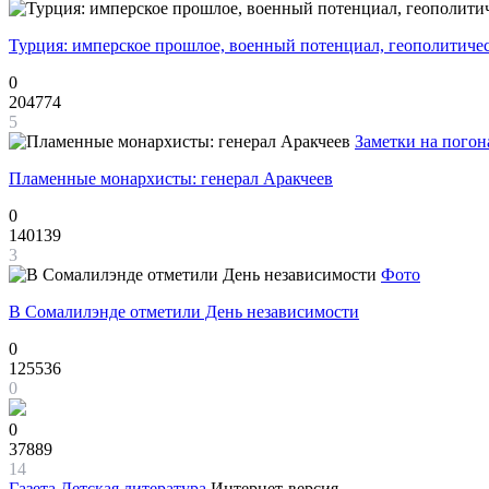
Турция: имперское прошлое, военный потенциал, геополитиче
0
204774
5
Заметки на погон
Пламенные монархисты: генерал Аракчеев
0
140139
3
Фото
В Сомалилэнде отметили День независимости
0
125536
0
0
37889
14
Газета
Детская литература
Интернет-версия