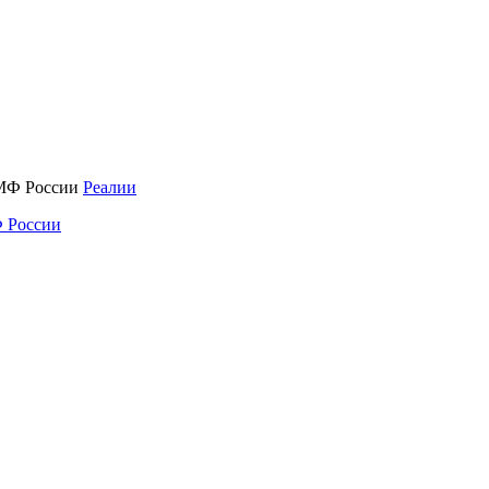
Реалии
 России