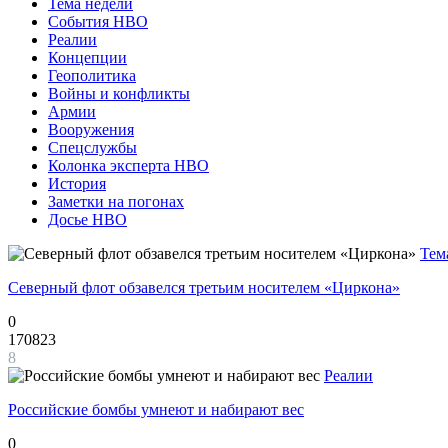
Тема недели
События НВО
Реалии
Концепции
Геополитика
Войны и конфликты
Армии
Вооружения
Спецслужбы
Колонка эксперта НВО
История
Заметки на погонах
Досье НВО
Тем
Северный флот обзавелся третьим носителем «Циркона»
0
170823
8
Реалии
Российские бомбы умнеют и набирают вес
0