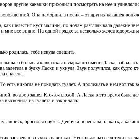
воров другие какашки приходили посмотреть на нее и удивлялись
оворожденной. Она наморщила носик – от других какашек воняло
а, как шелестит куст малины, по ночам разглядывала далекие зв
е, и мне все видно. На одной грядке за несколько железнодорож
лько родилась, тебе некуда спешить.
слышала большая кавказская овчарка по имени Ласка, забралась в
ова залетела в будку Ласки и ухнула. Звук получился, как будто 
ла спасена.
о есть никогда не покидать туалет. А пролежать в нем вот так 
иной, во двор зашел Кто-то-плохой. А Ласка в это время была да
а выскочила из туалета и закричала:
пугавшись, бросился наутек. Девочка перестала плакать, а кака
ик застревал в сухих травинках. Несколько раз ее хотели склев