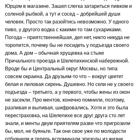
Юрцом в магазине. Зашел слегка затариться пивком и
соленой рыбкой, а тут и сосед – добрейшей души
человек. Просто так разойтись невозможно. У одного
пиво, у другого водка с какими-то там сухариками.
Погода – приятственнейшая, дел нет, никто никуда не
торопится, почему бы не посидеть у подъезда своего
дома. А дом – обычная хрущевка на стыке
Причального проезда и Шелепихинской набережной.
Вроде бы и Центральный округ Москвы, но типа
совсем окраина. Да друзьям-то что – вокруг цветет
белая и лиловая сирень. Душевно. Но сели не у своего
подъезда – третьего, а у первого, чтобы жены из окон
не засекли. Про ментов, конечно помнили, поэтому,
разливая и выпивая, шифровались. Хотя и это была
перестраховка, на Шелепихе все друг друга сто лет
знали, и менты двум приятелям разве что пригрозили
бы, мол, не буяньте. Так они свое уже по молодости
отбуянили и теперь вспоминали эпизоды из жизни,