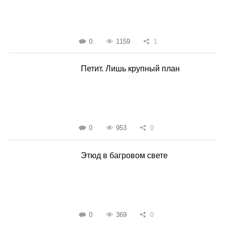
0
1159
1
Петит. Лишь крупный план
0
953
0
Этюд в багровом свете
0
369
0