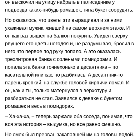
он выскочил на улицу набрать в палисаднике у
подъезда каких-нибудь ромашек, типа букет соорудить.
Но оказалось, что цветы эти выращивал и за ними
ухаживал мужик, живший на самом верхнем этаже. И
он как раз вышел на балкон покурить. Увидел сверху
рвущего его цветы негодяя и, не раздумывая, бросил в
него что первое под руку попало. А это оказалась
трехлитровая банка с солеными помидорами. И
попала эта банка точнехонько в десантника – по
касательной или как, но разбилась. А десантник-то
парень крепкий, на службе головой кирпичи ломал. И
он, как и ты, только матернулся в верхотуру и
разбираться не стал. Заявился к девахе с букетом
ромашек и весь в помидорах.
– Ха-ха-ха, – теперь заржали оба соседа, понимая, что
вся эта история – выдумка, но все равно смешно.
Но смех был прерван закапавшей им на головы водой.