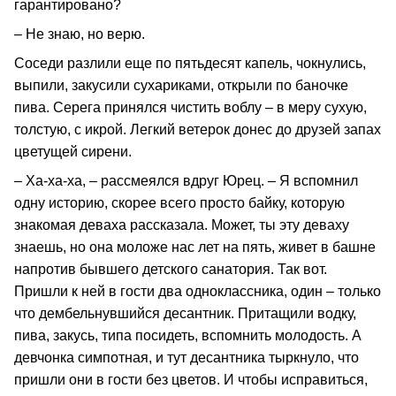
гарантировано?
– Не знаю, но верю.
Соседи разлили еще по пятьдесят капель, чокнулись,
выпили, закусили сухариками, открыли по баночке
пива. Серега принялся чистить воблу – в меру сухую,
толстую, с икрой. Легкий ветерок донес до друзей запах
цветущей сирени.
– Ха-ха-ха, – рассмеялся вдруг Юрец. – Я вспомнил
одну историю, скорее всего просто байку, которую
знакомая деваха рассказала. Может, ты эту деваху
знаешь, но она моложе нас лет на пять, живет в башне
напротив бывшего детского санатория. Так вот.
Пришли к ней в гости два одноклассника, один – только
что дембельнувшийся десантник. Притащили водку,
пива, закусь, типа посидеть, вспомнить молодость. А
девчонка симпотная, и тут десантника тыркнуло, что
пришли они в гости без цветов. И чтобы исправиться,