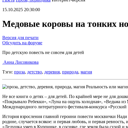
15.10.2025 20:30:00
Медовые коровы на тонких н
Версия для печати
Обсудить на форуме
Про детскую повесть не совсем для детей
Анна Лисовикова
Тэги:
проза
,
детство
,
деревня
,
природа
,
магия
Реальность или маги
Не все книги о детях – для детей. По крайней мере не для дош
«Покрывало Ребекки», «Луна на ощупь холодная», «Ведьма из 
Международного литературного фестиваля-конкурса «Русский 
История взросления главной героини повести москвички Нади 
родине, случается всякое: и первая любовь, и первая ревность
«Дедушка умер в Курпинке, в сосняке, где земля была сухой и 