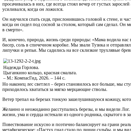
просачивалась в них, где всегда стоял вечер от густых заросл
усиливался, когда он ложился.
Он научился спать сидя, прислонившись головой к стене, и час
когда он сидел под сосной за столом, который сам сделал. Он 
в смерти».
И, конечно, природа, жизнь среди природы: «Мама водила нас г
бисер, соль в спичечном коробке. Мы звали Тузика и отправлял
липучки и репьи. Мы садились на все склизкие трухлявые бревн
Надежда Горлова.
Цыганкино кольцо, красная смальта.
– М.: КомпасГид, 2026. – 144 с.
Но наконец лес светлел – берез становилось все больше, мы ст
приходилось хвататься за мягко мерцающие стволы.
Ветер трепал на березах тонкую зашелушившуюся кожицу, котор
Желанно и неожиданно расступались березы, и мы видели Лог. Э
жизни, ума и сердца истекали из одного родника, скрытого в 
Повествование искусно и поэтично балансирует на грани реальн
метафизическое: «Пастух гнал стадо по линии судьбы, и мы вид