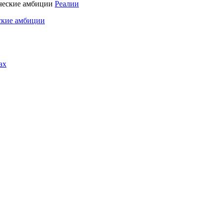
Реалии
ские амбиции
ах