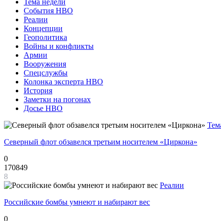
Тема недели
События НВО
Реалии
Концепции
Геополитика
Войны и конфликты
Армии
Вооружения
Спецслужбы
Колонка эксперта НВО
История
Заметки на погонах
Досье НВО
Тем
Северный флот обзавелся третьим носителем «Циркона»
0
170849
8
Реалии
Российские бомбы умнеют и набирают вес
0