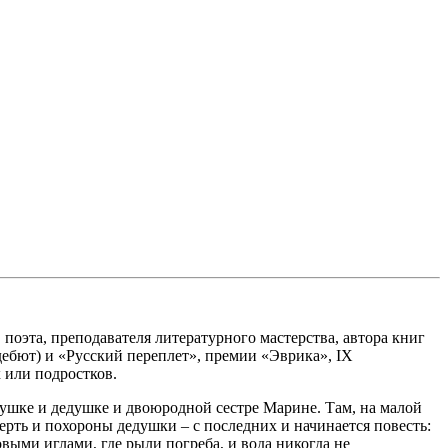
 поэта, преподавателя литературного мастерства, автора книг
ебют) и «Русский переплет», премии «Эврика», IX
 или подростков.
бушке и дедушке и двоюродной сестре Марине. Там, на малой
мерть и похороны дедушки – с последних и начинается повесть:
овыми иглами, где рыли погреба, и вода никогда не