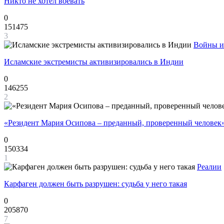
Никто не хотел воевать
0
151475
3
Войны и
Исламские экстремисты активизировались в Индии
0
146255
2
«Резидент Мария Осипова – преданный, проверенный человек
0
150334
1
Реалии
Карфаген должен быть разрушен: судьба у него такая
0
205870
7