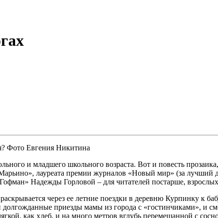
огах
я? Фото Евгения Никитина
кольного и младшего школьного возраста. Вот и повесть прозаика,
Марьино», лауреата премии журналов «Новый мир» (за лучший д
Гофман» Надежды Горловой – для читателей постарше, взрослых
раскрывается через ее летние поездки в деревню Курпинку к ба
, и долгожданные приезды мамы из города с «гостинчиками», и с
мягкой, как хлеб, и на много метров вглубь перемешанной с сосн