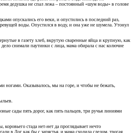
 время дедушка не спал лежа – постоянный «шум воды» в голове
дками опускались его веки, и опустились в последний раз,
 ревущей воды. Опустился в воду, и она уже не шумела. Утонул
ернутые в газету хлеб, вкрутую сваренные яйца и крупную, как
и дело снимали паутинки с лица, мама обирала с нас колючие
ми ногами. Оказывалось, мы на горе, и чтобы не бежать,
ыльев.
зные сады пять дорог, как пять пальцев, три ручья линиями
, коровьего стада нет-нет да проглядывает нечто
ли в Лог как бы с запястья, и мама сходила следом, трогая