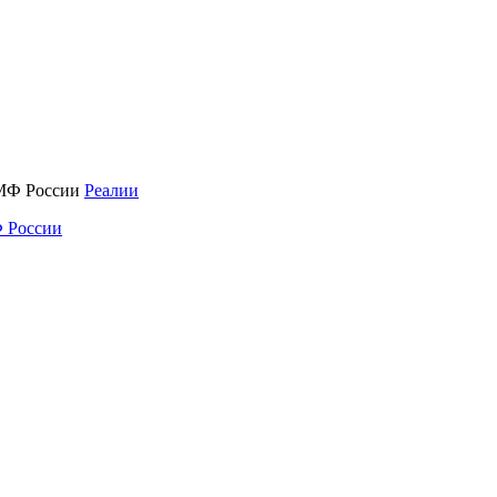
Реалии
 России