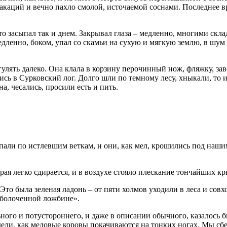
ей акаций и вечно пахло смолой, источаемой соснами. Последнее
то засыпал так и днем. Закрывал глаза – медленно, многими скла
медленно, боком, упал со скамьи на сухую и мягкую землю, в шум
улять далеко. Она клала в корзину перочинный нож, фляжку, зав
ись в Сурковский лог. Долго шли по темному лесу, хныкали, то 
а, чесались, просили есть и пить.
упали по истлевшим веткам, и они, как мел, крошились под наши
ая легко сдирается, и в воздухе стояло плескание тончайших кр
то была зеленая ладонь – от пяти холмов уходили в леса и совхо
заболоченной ложбине».
ого и потустороннего, и даже в описании обычного, казалось бы
ели, как медовые коровы покачиваются на тонких ногах. Мы сбега