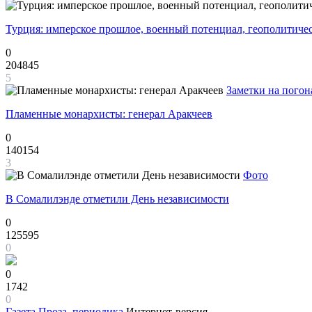
Турция: имперское прошлое, военный потенциал, геополитиче
0
204845
5
Заметки на погон
Пламенные монархисты: генерал Аракчеев
0
140154
3
Фото
В Сомалилэнде отметили День независимости
0
125595
0
0
1742
0
Газета
Проза, периодика
Интернет-версия