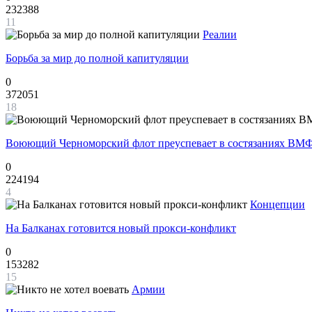
232388
11
Реалии
Борьба за мир до полной капитуляции
0
372051
18
Воюющий Черноморский флот преуспевает в состязаниях ВМФ
0
224194
4
Концепции
На Балканах готовится новый прокси-конфликт
0
153282
15
Армии