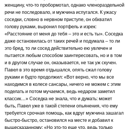
женщину, что-то пробормотал, однако членораздельной
речи не последовало, и мужчина испугался. К ужасу
соседки, словно в нервном приступе, он обхватил
голову руками, выронил портфель и изрек:
«Расстояние от меня до тебя – это и есть ты». Соседка
даже остановилась от таких речей и подумала – то ли
это бред, то ли сосед действительно ею увлечен и
пытается любым способом заинтересовать, но и в том
и в другом случае он, оказывается, не так уж скучен.
Павел в это время отдышался, опять сжал голову
руками и будто продолжил: «Вот верно, что мы все
находимся в колесе сансары, ничего не можем с этим
поделать и потом мучаемся, ведь недаром заметил
классик…» Соседка не знала, что и думать: может
быть, Павел уже в такой степени опьянения, что ему
требуется срочная помощь, как вдруг мужчина зашагал
быстро-быстро, остановился на месте и добавил к
вышесказанному: «Но это-то еще что, ведь только