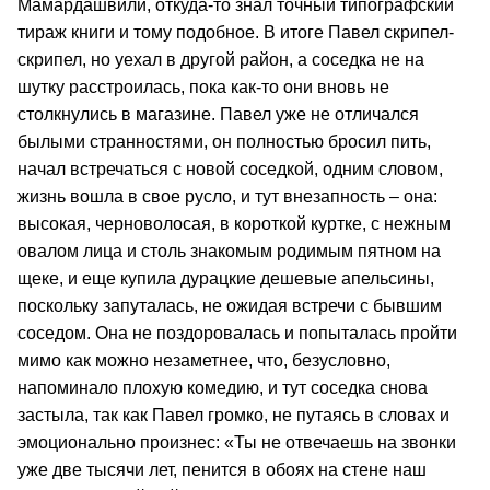
Мамардашвили, откуда-то знал точный типографский
тираж книги и тому подобное. В итоге Павел скрипел-
скрипел, но уехал в другой район, а соседка не на
шутку расстроилась, пока как-то они вновь не
столкнулись в магазине. Павел уже не отличался
былыми странностями, он полностью бросил пить,
начал встречаться с новой соседкой, одним словом,
жизнь вошла в свое русло, и тут внезапность – она:
высокая, черноволосая, в короткой куртке, с нежным
овалом лица и столь знакомым родимым пятном на
щеке, и еще купила дурацкие дешевые апельсины,
поскольку запуталась, не ожидая встречи с бывшим
соседом. Она не поздоровалась и попыталась пройти
мимо как можно незаметнее, что, безусловно,
напоминало плохую комедию, и тут соседка снова
застыла, так как Павел громко, не путаясь в словах и
эмоционально произнес: «Ты не отвечаешь на звонки
уже две тысячи лет, пенится в обоях на стене наш