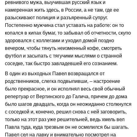
ревнивого мужа, выучившая русский язык и
намеренная жить здесь, в России, а не там, где ее
разыскивают полиция и разъяренный супруг.
Постепенно мужчина стал уставать на работе: он то
копался в кипах бумаг, то забывал об отчетности, скупо
здоровался с коллегами и уходил домой поздно
вечером, чтобы тянуть неизменный кофе, смотреть
футбол и засыпать с тягучими мыслями о странной
соседке, так быстро завладевшей его сознанием.
В один из выходных Павел возвращался от
родственников, слегка подвыпивши, – настроение
было прекрасное, и он исполнял весь свой обычный
репертуар от Вертинского до Галича, причем до дома
было шагов двадцать, когда он неожиданно столкнулся
с соседкой и, конечно, решил снова с ней заговорить,
только на этот раз уже решительней, ведь хмель вел
Павла туда, куда трезвым он не осмелился бы шагать.
Павел сел на лавку и внимательно посмотрел на