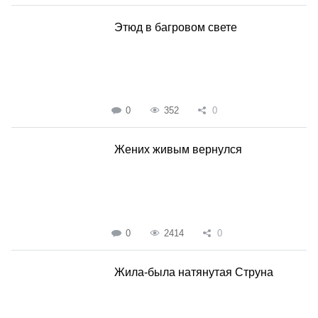
Этюд в багровом свете
0
352
0
Жених живым вернулся
0
2414
0
Жила-была натянутая Струна