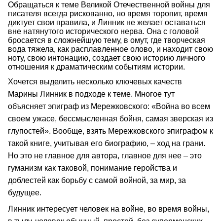
Обращаться к теме Великой Отечественной войны для
писателя всегда рискованно, но время торопит, время
диктует свои правила, и Линник не желает оставаться
вне натянутого исторического нерва. Она с головой
бросается в сложнейшую тему, в омут, где творческая
вода тяжела, как расплавленное олово, и находит свою
ноту, свою интонацию, создает свою историю личного
отношения к драматическим событиям истории.
Хочется выделить несколько ключевых качеств
Марины Линник в подходе к теме. Многое тут
объясняет эпиграф из Мережковского: «Война во всем
своем ужасе, бессмысленная бойня, самая зверская из
глупостей». Вообще, взять Мережковского эпиграфом к
такой книге, учитывая его биографию, – ход на грани.
Но это не главное для автора, главное для нее – это
гуманизм как таковой, понимание геройства и
доблестей как борьбу с самой войной, за мир, за
будущее.
Линник интересует человек на войне, во время войны,