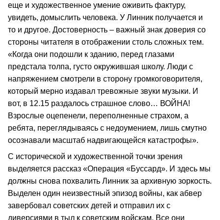
еще и художественное умение оживить фактуру,
увидеть, домыслить человека. У Линник получается и
то и другое. Достоверность – важный знак доверия со
стороны читателя в отображении столь сложных тем.
«Когда они подошли к зданию, перед глазами
предстала толпа, густо окружившая школу. Люди с
напряжением смотрели в сторону громкоговорителя,
который мерно издавал тревожные звуки музыки. И
вот, в 12.15 раздалось страшное слово… ВОЙНА!
Взрослые оцепенели, переполненные страхом, а
ребята, переглядываясь с недоумением, лишь смутно
осознавали масштаб надвигающейся катастрофы».
С исторической и художественной точки зрения
выделяется рассказ «Операция «Буссард». И здесь мы
должны снова похвалить Линник за архивную зоркость.
Выделен один неизвестный эпизод войны, как абвер
завербовал советских детей и отправил их с
диверсиями в тыл к советским войскам. Все они