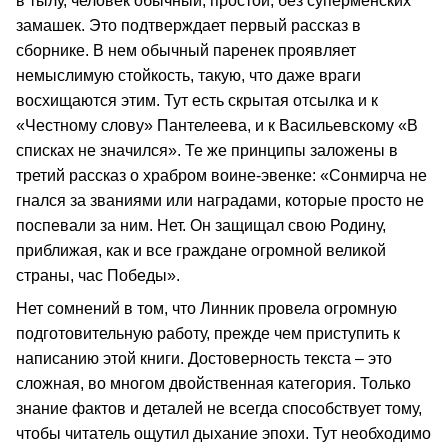
в тылу, человек обычный, простой, без суперменских
замашек. Это подтверждает первый рассказ в
сборнике. В нем обычный паренек проявляет
немыслимую стойкость, такую, что даже враги
восхищаются этим. Тут есть скрытая отсылка и к
«Честному слову» Пантелеева, и к Васильевскому «В
списках не значился». Те же принципы заложены в
третий рассказ о храбром воине-эвенке: «Сонмирча не
гнался за званиями или наградами, которые просто не
поспевали за ним. Нет. Он защищал свою Родину,
приближая, как и все граждане огромной великой
страны, час Победы».
Нет сомнений в том, что Линник провела огромную
подготовительную работу, прежде чем приступить к
написанию этой книги. Достоверность текста – это
сложная, во многом двойственная категория. Только
знание фактов и деталей не всегда способствует тому,
чтобы читатель ощутил дыхание эпохи. Тут необходимо