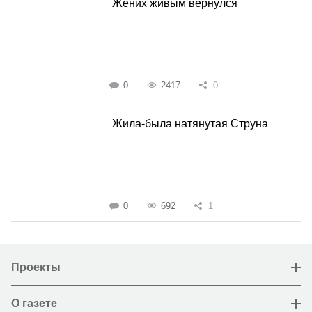
Жених живым вернулся
0
2417
0
Жила-была натянутая Струна
0
692
1
Проекты
О газете