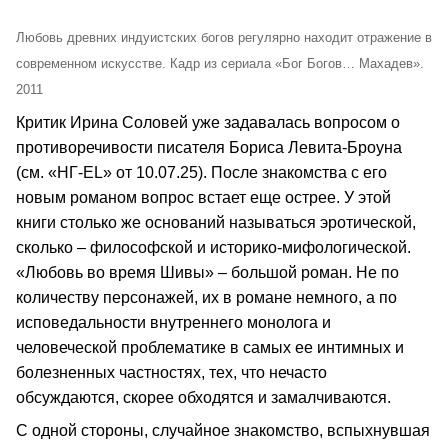
Любовь древних индуистских богов регулярно находит отражение в
современном искусстве. Кадр из сериала «Бог Богов… Махадев».
2011
Критик Ирина Соловей уже задавалась вопросом о
противоречивости писателя Бориса Левита-Броуна
(см. «НГ-EL» от 10.07.25). После знакомства с его
новым романом вопрос встает еще острее. У этой
книги столько же оснований называться эротической,
сколько – философской и историко-мифологической.
«Любовь во время Шивы» – большой роман. Не по
количеству персонажей, их в романе немного, а по
исповедальности внутреннего монолога и
человеческой проблематике в самых ее интимных и
болезненных частностях, тех, что нечасто
обсуждаются, скорее обходятся и замалчиваются.
С одной стороны, случайное знакомство, вспыхнувшая