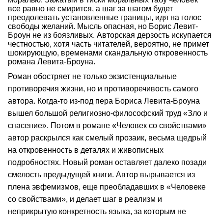
все равно не смирится, а шаг за шагом будет
преодолевать установленные границы, идя на голос
свободы желаний. Мысль опасная, но Борис Левит-
Броун не из боязливых. Авторская дерзость искупается
честностью, хотя часть читателей, вероятно, не примет
шокирующую, временами скандальную откровенность
романа Левита-Броуна.
Роман обостряет не только экзистенциальные
противоречия жизни, но и противоречивость самого
автора. Когда-то из-под пера Бориса Левита-Броуна
вышел большой религиозно-философский труд «Зло и
спасение». Потом в романе «Человек со свойствами»
автор раскрылся как смелый прозаик, весьма щедрый
на откровенность в деталях и живописных
подробностях. Новый роман оставляет далеко позади
смелость предыдущей книги. Автор вырывается из
плена эвфемизмов, еще преобладавших в «Человеке
со свойствами», и делает шаг в реализм и
неприкрытую конкретность языка, за которым не