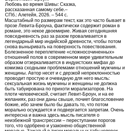
Любовь во время Шивы: Сказка,
рассказанная самому себе.–
СПб.: Алетейя, 2026. – 544 с.
Масштабный по размерам текст, как это часто бывает в
прозе Левита-Броуна, фактически содержит роман в
романе, это некое двоемирие. Живая сегодняшняя
повседневность раз за разом проваливается в
легендарный мир индийской древности, чтобы потом
снова выныривать на поверхность повествования.
Болезненное переплетение «сложносочиненных»
отношений полов в современном мире удивительным
образом отзеркаливается в индуистских мифах до
комизма сходными проблемами отношений мужчины и
женщины. Автор несет и с дерзкой непреклонностью
проводит простую и очевидную для него мысль:
сексуальная жизнь мужчины и женщины не должна
быть табуирована по прихоти морализаторов. На
плоти человеческой, считает Левит-Броун, и на ее
желаниях, раз они даны свыше, почиет благословение
божие, ибо зачем было бы давать то, что потом
морально осуждается и подвергается запретам. Очень
интересна и важна здесь мысль писателя о
неизбежной трансгрессии – переступании порогов
того, что одобрено и узаконено общественной
моралью. Зажатый в тиски моральных табу человек