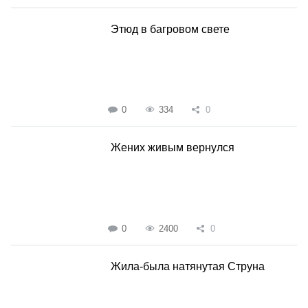
Этюд в багровом свете
0
334
0
Жених живым вернулся
0
2400
0
Жила-была натянутая Струна