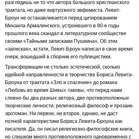
разглядишь не то что автора большого христианского
трактата, но даже виртуозного эвфемиста. Левит-
Броун не останавливается перед цитированием
Михаила Армалинского, устроившего в 80-е годы
прошлого века скандал в литературном сообществе
своими «Тайными записками Пушкина». Об этих
«записках», кстати, Левит-Броун написал в свое время
очерк, вошедший в сборник его публицистики.
Трансформации не столько эстетической, сколько
идейной направленности в творчестве Бориса Левита-
Броуна от трактата «Зло и спасение» до романа
«Любовь во время Шивы» таковы, что перед нами
словно бы два разных автора, две противоположные
творческие личности: религиозный философ и прозаик-
эротоман. Ни первое, ни второе, однако, не даст
полной характеристики Бориса Левита-Броуна как
писателя. Да, он писал религиозно-философские книги,
но слишком много противоположного одновременно с