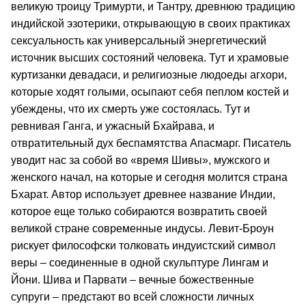
великую троицу Тримурти, и Тантру, древнюю традицию
индийской эзотерики, открывающую в своих практиках
сексуальность как универсальный энергетический
источник высших состояний человека. Тут и храмовые
куртизанки девадаси, и религиозные людоеды агхори,
которые ходят голыми, осыпают себя пеплом костей и
убеждены, что их смерть уже состоялась. Тут и
ревнивая Ганга, и ужасный Бхайрава, и
отвратительный дух беспамятства Апасмарг. Писатель
уводит нас за собой во «время Шивы», мужского и
женского начал, на которые и сегодня молится страна
Бхарат. Автор использует древнее название Индии,
которое еще только собираются возвратить своей
великой стране современные индусы. Левит-Броун
рискует философски толковать индуистский символ
веры – соединенные в одной скульптуре Лингам и
Йони. Шива и Парвати – вечные божественные
супруги – предстают во всей сложности личных