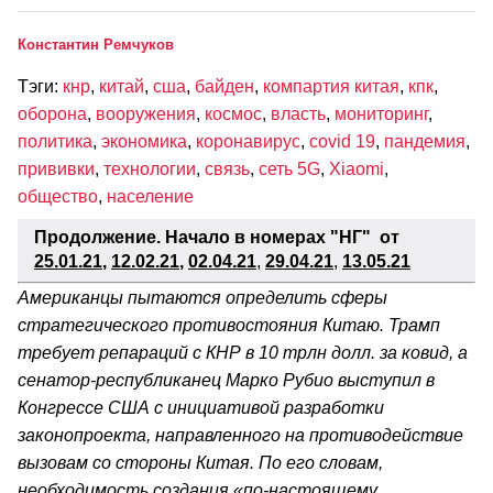
Константин Ремчуков
Тэги:
кнр
,
китай
,
сша
,
байден
,
компартия китая
,
кпк
,
оборона
,
вооружения
,
космос
,
власть
,
мониторинг
,
политика
,
экономика
,
коронавирус
,
covid 19
,
пандемия
,
прививки
,
технологии
,
связь
,
сеть 5G
,
Xiaomi
,
общество
,
население
Продолжение. Начало в номерах "НГ"
от
25.01.21
,
12.02.21
,
02.04.21
,
29.04.21
,
13.05.21
Американцы пытаются определить сферы
стратегического противостояния Китаю. Трамп
требует репараций с КНР в 10 трлн долл. за ковид, а
сенатор-республиканец Марко Рубио выступил в
Конгрессе США с инициативой разработки
законопроекта, направленного на противодействие
вызовам со стороны Китая. По его словам,
необходимость создания «по-настоящему