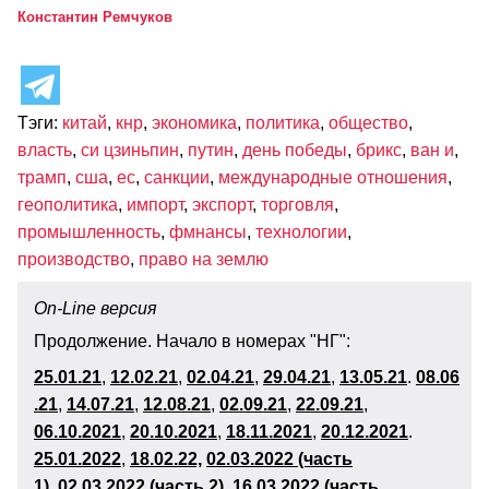
Константин Ремчуков
Тэги:
китай
,
кнр
,
экономика
,
политика
,
общество
,
власть
,
си цзиньпин
,
путин
,
день победы
,
брикс
,
ван и
,
трамп
,
сша
,
ес
,
санкции
,
международные отношения
,
геополитика
,
импорт
,
экспорт
,
торговля
,
промышленность
,
фмнансы
,
технологии
,
производство
,
право на землю
On-Line версия
Продолжение. Начало в номерах "НГ":
25.01.21
,
12.02.21
,
02.04.21
,
29.04.21
,
13.05.21
.
08.06
.21
,
14.07.21
,
12.08.21
,
02.09.21
,
22.09.21
,
06.10.2021
,
20.10.2021
,
18.11.202
1
,
20.12.2021
.
25.01.2022
,
18.02.22,
02.03.2022 (часть
1)
,
02.03.2022 (часть 2)
,
16.03.2022 (часть