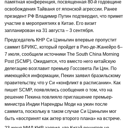
памятная конференция, посвященная 80-й годовщине
освобождения Тайваня от японской агрессии. Ранее
президент РФ Владимир Путин подтвердил, что примет
участие в мероприятиях в Китае. Его визит
запланирован на 31 августа – 3 сентября.
Председатель КНР Си Цзиньпин впервые пропустит
саммит БРИКС, который пройдет в Рио-де-Жанейро 6–
7 июля, сообщили источники The South China Morning
Post (SCMP). Ожидается, что вместо него китайскую
делегацию возглавит премьер Госсовета Ли Цян. По
имеющейся информации, Пекин заявил бразильскому
правительству, что у Си «конфликт в расписании». Как
пишет SCMP, появлялись сообщения о том, что на
решение Пекина повлияло приглашение премьер-
министра Индии Нарендры Моди на ужин после
саммита, поскольку в таком случае Си Цзиньпин мог
быть «воспринят как актер второго плана» на встрече.
23 июня МИД КНР заявил, что Китай решительно