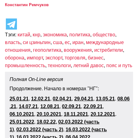
Константин Ремчуков
Тэги:
китай
,
кнр
,
экономика
,
политика
,
общество
,
власть
,
си цзиньпин
,
сша
,
ес
,
иран
,
международные
отношения
,
геополитика
,
вооружения
,
истребители
,
оборона
,
импорт
,
экспорт
,
торговля
,
бизнес
,
промышленность
,
технологи
,
летний давос
,
пояс и путь
Полная On-Line версия
Продолжение. Начало в номерах "НГ":
25.01.21
,
12.02.21
,
02.04.21
,
29.04.21
,
13.05.21
.
08.06
.21
,
14.07.21
,
12.08.21
,
02.09.21
,
22.09.21
,
06.10.2021
,
20.10.2021
,
18.11.202
1
,
20.12.2021
.
25.01.2022
,
18.02.22,
02.03.2022 (часть
1)
,
02.03.2022 (часть 2)
,
16.03.2022 (часть
1)
,
16.03.2022 (часть 2)
,
06
.04.2022
,