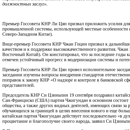
должностных заслуг».
Премьер Госсовета КНР Ли Цян призвал приложить усилия для
промышленной системы, использующей местные особенности и 
Северо-Западном Китае).
Вице-премьер Госсовета КНР Чжан Гоцин призвал к дальнейши
качеством и к поддержке высококачественного развития. Чжан
Восточный Китай). Он констатировал, что за последние годы к
отмечен устойчивый прогресс в модернизации системы и потен
Премьер Госсовета КНР Ли Цян провел исполнительное заседа
заседании изучены вопросы внедрения стандартов отечественн
поправок к закону КНР «О надзоре и контроле в банковской сф
представителей.
Председатель КНР Си Цзиньпин 19 сентября поздравил китайск
Сан-Франциско (США) партия Чжигундан в основном состоит и
общества, а также других видных деятелей, имеющих связи за 
обучающихся за границей в целях внесения нового и еще боль
китайская партия Чжигундан действует последовательно «в дух
процветание и благополучие своего народа, заявил Си Цзиньп