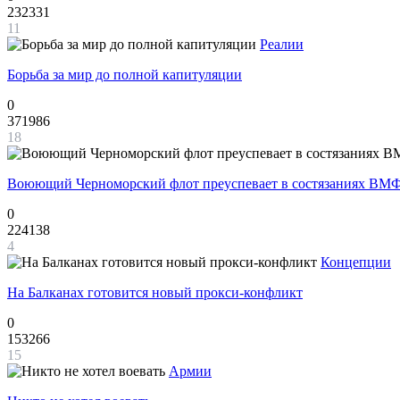
232331
11
Реалии
Борьба за мир до полной капитуляции
0
371986
18
Воюющий Черноморский флот преуспевает в состязаниях ВМФ
0
224138
4
Концепции
На Балканах готовится новый прокси-конфликт
0
153266
15
Армии