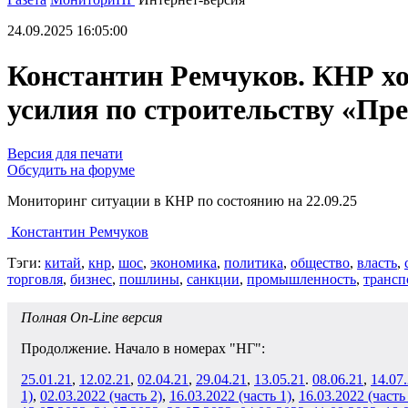
24.09.2025 16:05:00
Константин Ремчуков. КНР хо
усилия по строительству «Пр
Версия для печати
Обсудить на форуме
Мониторинг ситуации в КНР по состоянию на 22.09.25
Константин Ремчуков
Тэги:
китай
,
кнр
,
шос
,
экономика
,
политика
,
общество
,
власть
,
торговля
,
бизнес
,
пошлины
,
санкции
,
промышленность
,
трансп
Полная On-Line версия
Продолжение. Начало в номерах "НГ":
25.01.21
,
12.02.21
,
02.04.21
,
29.04.21
,
13.05.21
.
08.06.21
,
14.07
1)
,
02.03.2022 (часть 2)
,
16.03.2022 (часть 1)
,
16.03.2022 (часть