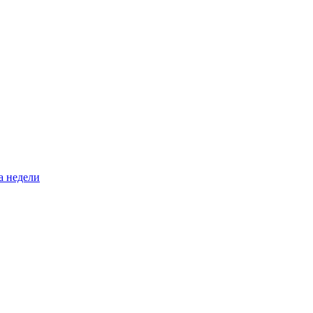
а недели