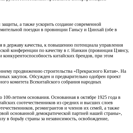
защиты, а также ускорить создание современной
мительной поездки в провинции Ганьсу и Цинхай (обе в
я в державу качества, к повышению потенциала управления
кой конференции по качеству в г. Нанкин (провинция Цзянсу,
 и конкурентоспособность китайских брендов, при этом
оннему продвижению строительства «Прекрасного Китая». На
нных закупок. Обсужден и предварительно одобрен проект
нного комитета Всекитайского собрания народных
100-летием основания. Основанная в октябре 1925 года в
айских соотечественников из средних и высших слоев
ечественников, реэмигрантов и членов их семей, а также
ервой основанной демократической партией нашей страны»,
лу в борьбу страны за независимость, освобождение,