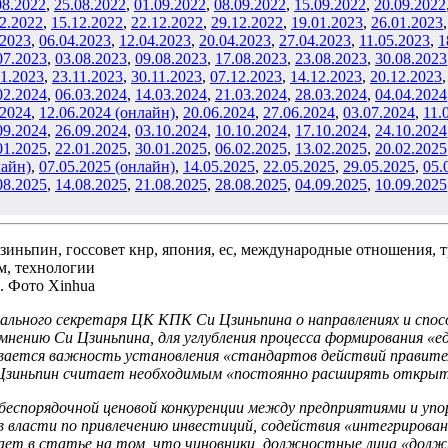
08.2022
,
25
.08.2022
,
01
.09
.2022
,
08
.09.2022
,
15
.09.2022
,
20
.09.2022
12.2022
,
15
.12.2022
,
22
.12.2022
,
29
.12.2022
,
19
.01.2023
,
26
.01.2023
.2023
,
06
.04.2023
,
12.04.2023
,
20
.04.2023
,
27
.04.2023
,
11
.05.2023
,
1
07.2023
,
03
.08.2023
,
09.08.2023
,
17
.08.2023
,
23.08.2023
,
30.08.2023
11.2023
,
23
.11.2023
,
30
.11.2023
,
07
.12.2023
,
14
.12.2023
,
20.12.2023
02.2024
,
06.03.2024
,
14
.03.2024
,
21.03.2024
,
28
.03.2024
,
04
.04.2024
.2024
,
12.06.2024 (онлайн)
,
20
.06.2024
,
27
.06.2024
,
03.07.2024
,
11
.
09.2024
,
26.09.2024
,
03.10.2024
,
10
.10.2024
,
17
.10.2024
,
24
.10.2024
01.2025
,
22.01.2025
,
30
.01.2025
,
06
.02.2025
,
13
.02.2025
,
20
.02.2025
лайн)
,
07.05.2025 (онлайн)
,
14.05.2025
,
22
.05.2025
,
29
.05.2025
,
05
.
08.2025
,
14
.08.2025
,
21
.08.2025
,
28
.08.2025
,
04
.09.2025
,
10.09.2025
. Фото Xinhua
ьного секретаря ЦК КПК Си Цзиньпина о направлениях и спосо
 мнению Си Цзиньпина, для углубления процесса формирования «
ется важность установления «стандартов действий правительс
и Цзиньпин считает необходимым «постоянно расширять откры
беспорядочной ценовой конкуренции между предприятиями и упо
власти по привлечению инвестиций, содействия «интегрирован
вает в статье на том, что чиновники, должностные лица «дол