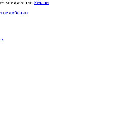
Реалии
ские амбиции
ах