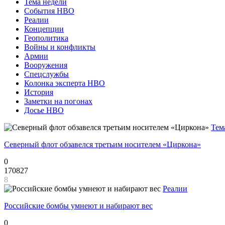
Тема недели
События НВО
Реалии
Концепции
Геополитика
Войны и конфликты
Армии
Вооружения
Спецслужбы
Колонка эксперта НВО
История
Заметки на погонах
Досье НВО
Тем
Северный флот обзавелся третьим носителем «Циркона»
0
170827
8
Реалии
Российские бомбы умнеют и набирают вес
0