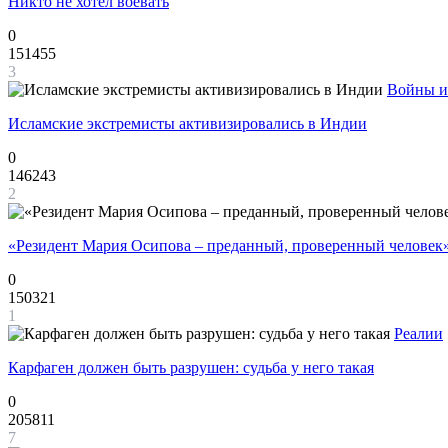
Никто не хотел воевать
0
151455
3
Войны и
Исламские экстремисты активизировались в Индии
0
146243
2
«Резидент Мария Осипова – преданный, проверенный человек
0
150321
1
Реалии
Карфаген должен быть разрушен: судьба у него такая
0
205811
7