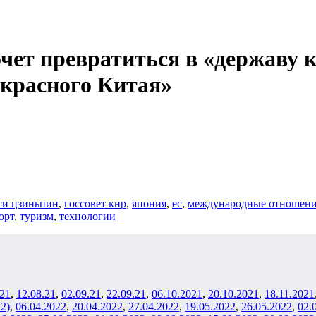
чет превратиться в «державу 
екрасного Китая»
си цзиньпин
,
госсовет кнр
,
япония
,
ес
,
международные отношен
орт
,
туризм
,
технологии
.21
,
12.08.21
,
02.09.21
,
22.09.21
,
06.10.2021
,
20.10.2021
,
18.11.202
1
 2)
,
06
.04.2022
,
20.04.2022
,
27.04.2022
,
19
.05.2022
,
26
.05.2022
,
02
.