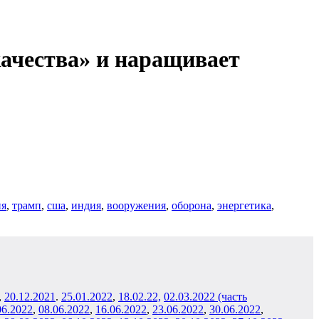
качества» и наращивает
ия
,
трамп
,
сша
,
индия
,
вооружения
,
оборона
,
энергетика
,
,
20.12.2021
.
25.01.2022
,
18.02.22,
02.03.2022 (часть
06.2022
,
08.06.2022
,
16
.06.2022
,
23
.06.2022
,
30
.06.2022
,