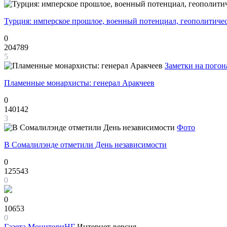
Турция: имперское прошлое, военный потенциал, геополитиче
0
204789
5
Заметки на погон
Пламенные монархисты: генерал Аракчеев
0
140142
3
Фото
В Сомалилэнде отметили День независимости
0
125543
0
0
10653
0
Газета
МониториНГ
Интернет-версия