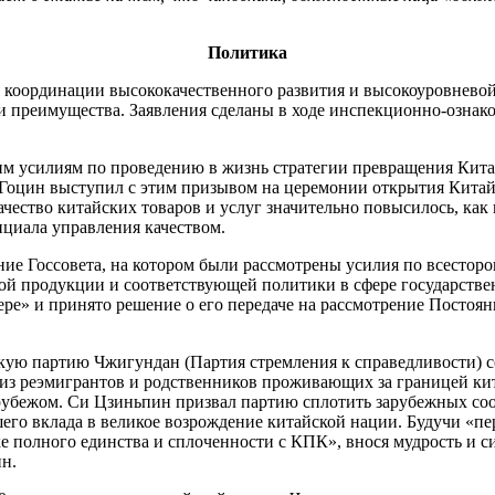
Политика
 координации высококачественного развития и высокоуровневой 
преимущества. Заявления сделаны в ходе инспекционно-ознако
м усилиям по проведению в жизнь стратегии превращения Кита
 Гоцин выступил с этим призывом на церемонии открытия Китайс
ачество китайских товаров и услуг значительно повысилось, как
циала управления качеством.
ние Госсовета, на котором были рассмотрены усилия по всестор
ой продукции и соответствующей политики в сфере государстве
ере» и принято решение о его передаче на рассмотрение Постоя
ую партию Чжигундан (Партия стремления к справедливости) со 
з реэмигрантов и родственников проживающих за границей кит
рубежом. Си Цзиньпин призвал партию сплотить зарубежных соот
шего вклада в великое возрождение китайской нации. Будучи «п
е полного единства и сплоченности с КПК», внося мудрость и си
ин.