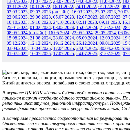
13.07.2022
,
21
.07.2022
,
28
.07.2022
,
04.08.2022
,
11
.08.2022
,
18
.
03
.11.2022
,
10
.11.2022
,
16.11.2022
,
24
.11.2022
,
01
.12
.2022
,
08
.
02
.03.2023
,
09.03.2023 (онлайн)
,
16
.03.2023
,
23
.03.2023
,
30
.03
22
.06.2023
,
29
.06.2023
,
05.07.2023
,
12.07.2023
,
20
.07.2023
,
27
.
10
.10.2023
,
19
.10.2023
,
24
.10.2023
,
02
.11.2023
,
09
.11.2023
,
16
.
25
.01.2024
,
01.02.2024
,
08
.02.2024
,
15
.02.2024
,
21.02.2024
,
28.
08.05.2024 (онлайн)
,
16
.05.2024
,
22.05.2024
,
29.05.2024
,
06
.06
15
.08.2024
,
21.08.2024
,
28.08.2024
,
05
.09.2024
,
12
.09.2024
,
19
.
05
.12.2024
,
12.12.2024
,
19.12.2024
,
26
.12.2024
,
09
.01.2025
,
15.
03
.04.2025
,
10
.04.2025
,
17
.04.2025
,
24
.04.2025
,
30.04.2025 (он
01
.07.2025
,
10
.07.2025
,
17.07.2025
,
24.07.2025
,
31
.07.2025
,
07
.
Китай двигается вперед, не забывая о своих великих традициях
В журнале ЦК КПК «Цюши» будет опубликована статья генерал
применен термин «создание единого всекитайского рынка». По
рыночных институтов, рыночной инфраструктуры. Подчеркива
рынков факторов производства и ресурсов. Помимо этого, С
В материале предлагается сосредоточиться на регулировании 
Отмечается важность регулировки практики местных органов 
нормативных актов. Вместе с тем глава государства настаи