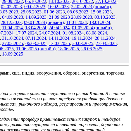
,
29
.09.2022
,
06
.10.2022
,
13
.10.2022
,
20
.10.2022
,
27
.10.2022
,
,
02
.02.2023
,
09
.02.2023
,
16
.02.2023
,
22.02.2023 (онлайн)
,
8
.05.2023
,
25
.05.2023
,
01
.06
.2023
,
08
.06.2023
,
15
.06.2023
,
,
04
.09.2023
,
14
.09.2023
,
21
.09.2023
28.09.2023
,
03
.10.2023
,
,
28
.12.2023
,
09.01.2024 (онлайн)
,
11
.01.2024
,
18
.01.2024
,
,
11
.04.2024
,
18
.04.2024
,
24.04.2024
,
01.05.2024 (онлайн)
,
07.2024
,
17.07.2024
,
24.07.2024
,
0
1.08
.2024
,
08
.08.2024
,
,
31
.10.2024
,
07
.11.2024
,
14.11.2024
,
19.11.2024
,
28
.11.2024
,
,
27
.02.2025
,
06
.03.2025
,
13
.03.2025
,
20
.03.2025
,
27.03.2025
,
06.2025
,
11.06.2025 (онлайн
)
,
18.06.2025
,
26
.06.2025
,
,
18
.09.2025
бах ускорения развития внутреннего рынка Китая. В статье
единого всекитайского рынка» требуется унификация базовых
тва», рыночного надзора, регулирования и правоприменения,
тость».
рядочении процедур правительственных закупок и тендеров.
ному развитию внутренней и внешней торговли», доработки
жны руководствоваться правильной интерпретацией