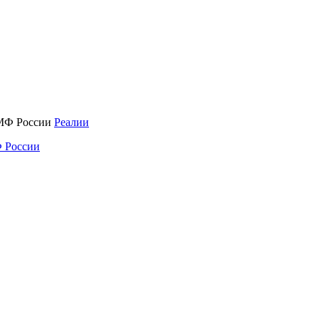
Реалии
 России