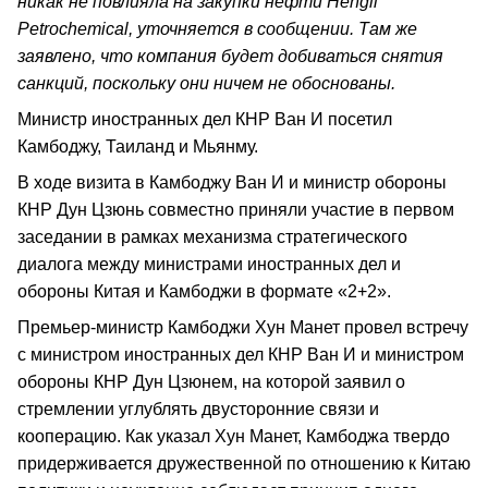
никак не повлияла на закупки нефти Hengli
Petrochemical, уточняется в сообщении. Там же
заявлено, что компания будет добиваться снятия
санкций, поскольку они ничем не обоснованы.
Министр иностранных дел КНР Ван И посетил
Камбоджу, Таиланд и Мьянму.
В ходе визита в Камбоджу Ван И и министр обороны
КНР Дун Цзюнь совместно приняли участие в первом
заседании в рамках механизма стратегического
диалога между министрами иностранных дел и
обороны Китая и Камбоджи в формате «2+2».
Премьер-министр Камбоджи Хун Манет провел встречу
с министром иностранных дел КНР Ван И и министром
обороны КНР Дун Цзюнем, на которой заявил о
стремлении углублять двусторонние связи и
кооперацию. Как указал Хун Манет, Камбоджа твердо
придерживается дружественной по отношению к Китаю