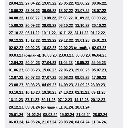
20.04.22
,
27.04.22
,
19
.05.22
,
26
.05.22
,
02
.06.22
,
08.06.22
,
16
.06.22
,
23
.06.22
,
30
.06.22
,
13.07.22
,
21
.07.22
,
28
.07.22
,
04.08.22
,
11
.08.22
,
18
.08.22
,
25
.08.22
,
01
.09
.22
,
08
.09.22
,
15
.09.22
,
20
.09.22
,
29
.09.22
,
06
.10.22
,
13
.10.22
,
20
.10.22
,
27
.10.22
,
03
.11.22
,
10
.11.22
,
16.11.22
,
24
.11.22
,
01
.12
.22
,
08
.12.22
,
15
.12.22
,
22
.12.22
,
29
.12.22
,
19
.01.23
,
26
.01.23
,
02
.02.23
,
09
.02.23
,
16
.02.23
,
22.02.23 (онлайн)
,
02
.03.23
,
09.03.23 (онлайн)
,
16
.03.23
,
23
.03.23
,
30
.03.23
,
06
.04.23
,
12.04.23
,
20
.04.23
,
27
.04.23
,
11
.05.23
,
18
.05.23
,
25
.05.23
,
01
.06
.23
,
08
.06.23
,
15
.06.23
,
22
.06.23
,
29
.06.23
,
05.07.23
,
12.07.23
,
20
.07.23
,
27
.07.23
,
03
.08.23
,
09.08.23
,
17
.08.23
,
23.08.23
,
30.08.23
,
04
.09.23
,
14
.09.23
,
21
.09.23
28.09.23
,
03
.10.23
,
10
.10.23
,
19
.10.23
,
24
.10.23
,
02
.11.23
,
09
.11.23
,
16
.11.23
,
23
.11.23
,
30
.11.23
,
07
.12.23
,
14
.12.23
,
20.12.23
,
28
.12.23
,
09.01.24 (онлайн)
,
11
.01.24
,
18
.01.24
,
25
.01.24
,
01.02.24
,
08
.02.24
,
15
.02.24
,
21.02.24
,
28.02.24
,
,
06.03.24
,
14
.03.24
21.03.24
,
28
.03.24
,
04
.04.24
,
11
.04.24
,