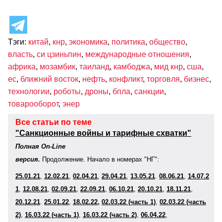
Тэги:
китай
,
кнр
,
экономика
,
политика
,
общество
,
власть
,
си цзиньпин
,
международные отношения
,
африка
,
мозамбик
,
таиланд
,
камбоджа
,
мид кнр
,
сша
,
ес
,
ближний восток
,
нефть
,
конфликт
,
торговля
,
бизнес
,
технологии
,
роботы
,
дроны
,
бпла
,
санкции
,
товарооборот
,
энер
Все статьи по теме
"Санкционные войны и тарифные схватки"
Полная On-Line
версия.
Продолжение. Начало в номерах "НГ":
25.01.21
,
12.02.21
,
02.04.21
,
29.04.21
,
13.05.21
.
08.06.21
,
14.07.2
1
,
12.08.21
,
02.09.21
,
22.09.21
,
06.10.21
,
20.10.21
,
18.11.2
1
,
20.12.21
.
25.01.22
,
18.02.22,
02.03.22 (часть 1)
,
02.03.22 (часть
2)
,
16.03.22 (часть 1)
,
16.03.22 (часть 2)
,
06
.04.22
,