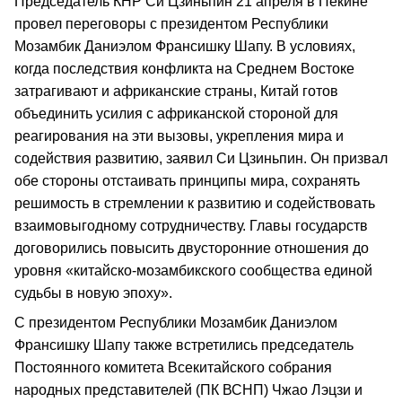
Председатель КНР Си Цзиньпин 21 апреля в Пекине
провел переговоры с президентом Республики
Мозамбик Даниэлом Франсишку Шапу. В условиях,
когда последствия конфликта на Среднем Востоке
затрагивают и африканские страны, Китай готов
объединить усилия с африканской стороной для
реагирования на эти вызовы, укрепления мира и
содействия развитию, заявил Си Цзиньпин. Он призвал
обе стороны отстаивать принципы мира, сохранять
решимость в стремлении к развитию и содействовать
взаимовыгодному сотрудничеству. Главы государств
договорились повысить двусторонние отношения до
уровня «китайско-мозамбикского сообщества единой
судьбы в новую эпоху».
С президентом Республики Мозамбик Даниэлом
Франсишку Шапу также встретились председатель
Постоянного комитета Всекитайского собрания
народных представителей (ПК ВСНП) Чжао Лэцзи и