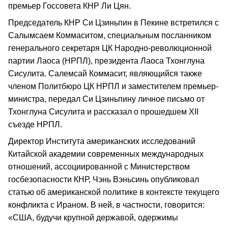
премьер Госсовета КНР Ли Цян.
Председатель КНР Си Цзиньпин в Пекине встретился с
Салымсаем Коммаситом, специальным посланником
генерального секретаря ЦК Народно-революционной
партии Лаоса (НРПЛ), президента Лаоса Тхонглуна
Сисулита. Салемсай Коммасит, являющийся также
членом Политбюро ЦК НРПЛ и заместителем премьер-
министра, передал Си Цзиньпину личное письмо от
Тхонглуна Сисулита и рассказал о прошедшем XII
съезде НРПЛ.
Директор Института американских исследований
Китайской академии современных международных
отношений, ассоциированной с Министерством
госбезопасности КНР, Чэнь Вэньсинь опубликовал
статью об американской политике в контексте текущего
конфликта с Ираном. В ней, в частности, говорится:
«США, будучи крупной державой, одержимы