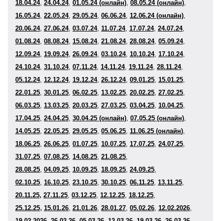
18
.04.24
,
24.04.24
,
01.05.24 (онлайн)
,
08.05.24 (онлайн)
,
16
.05.24
,
22.05.24
,
29.05.24
,
06
.06.24
,
12.06.24 (онлайн)
,
20
.06.24
,
27
.06.24
,
03.07.24
,
11
.07.24
,
17.07.24
,
24.07.24
,
0
1.08
.24
,
08
.08.24
,
15
.08.24
,
21.08.24
,
28.08.24
,
05
.09.24
,
12
.09.24
,
19
.09.24
,
26.09.24
,
03.10.24
,
10
.10.24
,
17
.10.24
,
24
.10.24
,
31
.10.24
,
07
.11.24
,
14.11.24
,
19.11.24
,
28
.11.24
,
05
.12.24
,
12.12.24
,
19.12.24
,
26
.12.24
,
09
.01.25
,
15.01.25
,
22.01.25
,
30
.01.25
,
06
.02.25
,
13
.02.25
,
20
.02.25
,
27
.02.25
,
06
.03.25
,
13
.03.25
,
20
.03.25
,
27.03.25
,
03
.04.25
,
10
.04.25
,
17
.04.25
,
24
.04.25
,
30.04.25 (онлайн)
,
07.05.25 (онлайн)
,
14.05.25
,
22
.05.25
,
29
.05.25
,
05
.06.25
,
11.06.25 (онлайн
)
,
18.06.25
,
26
.06.25
,
01
.07.25
,
10
.07.25
,
17.07.25
,
24.07.25
,
31
.07.25
,
07
.08.25
,
14
.08.25
,
21
.08.25
,
28
.08.25
,
04
.09.25
,
10.09.25
,
18
.09.25
,
24.09.25
,
02
.10.25
,
16.10.25
,
23.10.25
,
30
.10.25
,
06
.11.25
,
13
.11.25
,
20
.11.25,
27
.11.25
,
03.12.25
,
12.12.25
,
18
.12.25
,
,
25
.12.25
15
.01.
26
,
21.01.
26
,
28.01.
27
,
05
.02.
26
,
12.02.2026
,
19
.02.2026
,
26
.02.
26
,
05
.03.
26
,
12
.03.
26
,
19
.03.
26
,
26
.03.
26
,