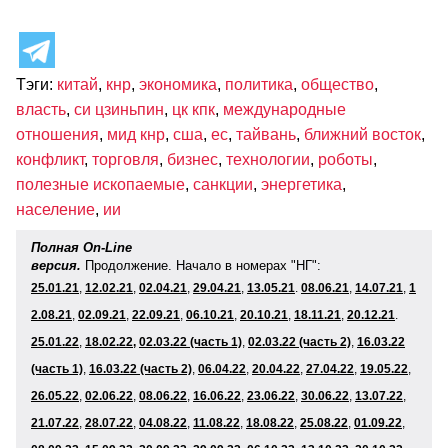
Тэги:
китай
,
кнр
,
экономика
,
политика
,
общество
,
власть
,
си цзиньпин
,
цк кпк
,
международные
отношения
,
мид кнр
,
сша
,
ес
,
тайвань
,
ближний восток
,
конфликт
,
торговля
,
бизнес
,
технологии
,
роботы
,
полезные ископаемые
,
санкции
,
энергетика
,
население
,
ии
Полная On-Line
версия.
Продолжение. Начало в номерах "НГ":
25.01.21
,
12.02.21
,
02.04.21
,
29.04.21
,
13.05.21
.
08.06.21
,
14.07.21
,
1
2.08.21
,
02.09.21
,
22.09.21
,
06.10.21
,
20.10.21
,
18.11.2
1
,
20.12.21
.
25.01.22
,
18.02.22,
02.03.22 (часть 1)
,
02.03.22 (часть 2)
,
16.03.22
(часть 1)
,
16.03.22 (часть 2)
,
06
.04.22
,
20.04.22
,
27.04.22
,
19
.05.22
,
26
.05.22
,
02
.06.22
,
08.06.22
,
16
.06.22
,
23
.06.22
,
30
.06.22
,
13.07.22
,
21
.07.22
,
28
.07.22
,
04.08.22
,
11
.08.22
,
18
.08.22
,
25
.08.22
,
01
.09
.22
,