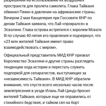
разрешений на использование их воздушных
пространств для пролета самолета. Глава Тайваня
обвинил Пекин в давлении на африканские страны.
Вечером 2 мая Канцелярия при Госсовете КНР по
делам Тайваня заявила, что Лай «прокрался» в
Эсватини. Глава острова встретился с королем Мсвати
III по случаю 40-летия его правления и подчеркнул, что
«23 млн жителей Тайваня имеют право
взаимодействовать с миром».
Официальный представитель МИД КНР призвал
Королевство Эсватини и другие страны разглядеть
тенденцию хода истории и перестать служить
подпоркой для сепаратистов, выступающих за
«независимость Тайваня». В МИД КНР обратили
внимание, что спустя всего несколько часов после
землетрясения в уезде Илань Лай Циндэ бросил
жителей Тайваня, которые еще не оправились от
стихийного бедствия, и тайком сел на борт