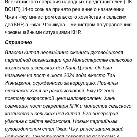
Всекитайского собрания народных представителей (ПК
ВСНП) 14-го созыва принято решение о назначении
Чжан Чжу министром сельского хозяйства и сельских
дел КНР, а Чжан Чэнчжуна – министром по управлению
чрезвычайными ситуациями КНР.
Справочно
Власти Китая неожиданно сменили руководителя
партийной организации при Министерстве сельского
хозяйства и сельских дел Хань Цзюня. Он был
назначен на пост в июле 2024 года вместо Тан
Жэньцзяня, осужденного за коррупцию. Причины
отставки Ханя не раскрываются. Ему 62 года,
поэтому возрастной ценз маловероятен. Хань
совмещал пост секретаря КПК и министра сельского
хозяйства и сельских дел Китая. Его биография
удалена с сайта ведомства. Новым партийным
руководителем стал Чжан Чжу, ранее занимавший
должность заместителя секретаря парткома в