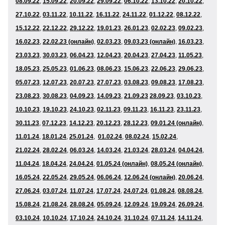
08
.09.22
,
15
.09.22
,
20
.09.22
,
29
.09.22
,
06
.10.22
,
13
.10.22
,
20
.10.22
,
27
.10.22
,
03
.11.22
,
10
.11.22
,
16.11.22
,
24
.11.22
,
01
.12
.22
,
08
.12.22
,
15
.12.22
,
22
.12.22
,
29
.12.22
,
19
.01.23
,
26
.01.23
,
02
.02.23
,
09
.02.23
,
16
.02.23
,
22.02.23 (онлайн)
,
02
.03.23
,
09.03.23 (онлайн)
,
16
.03.23
,
23
.03.23
,
30
.03.23
,
06
.04.23
,
12.04.23
,
20
.04.23
,
27
.04.23
,
11
.05.23
,
18
.05.23
,
25
.05.23
,
01
.06
.23
,
08
.06.23
,
15
.06.23
,
22
.06.23
,
29
.06.23
,
05.07.23
,
12.07.23
,
20
.07.23
,
27
.07.23
,
03
.08.23
,
09.08.23
,
17
.08.23
,
23.08.23
,
30.08.23
,
04
.09.23
,
14
.09.23
,
21
.09.23
28.09.23
,
03
.10.23
,
10
.10.23
,
19
.10.23
,
24
.10.23
,
02
.11.23
,
09
.11.23
,
16
.11.23
,
23
.11.23
,
30
.11.23
,
07
.12.23
,
14
.12.23
,
20.12.23
,
28
.12.23
,
09.01.24 (онлайн)
,
11
.01.24
,
18
.01.24
,
25
.01.24
,
01.02.24
,
08
.02.24
,
15
.02.24
,
21.02.24
,
28.02.24
,
06.03.24
,
14
.03.24
,
21.03.24
,
28
.03.24
,
04
.04.24
,
11
.04.24
,
18
.04.24
,
24.04.24
,
01.05.24 (онлайн)
,
08.05.24 (онлайн)
,
16
.05.24
,
22.05.24
,
29.05.24
,
06
.06.24
,
12.06.24 (онлайн)
,
20
.06.24
,
27
.06.24
,
03.07.24
,
11
.07.24
,
17.07.24
,
24.07.24
,
0
1.08
.24
,
08
.08.24
,
15
.08.24
,
21.08.24
,
28.08.24
,
05
.09.24
,
12
.09.24
,
19
.09.24
,
26.09.24
,
03.10.24
,
10
.10.24
,
17
.10.24
,
24
.10.24
,
31
.10.24
,
07
.11.24
,
14.11.24
,