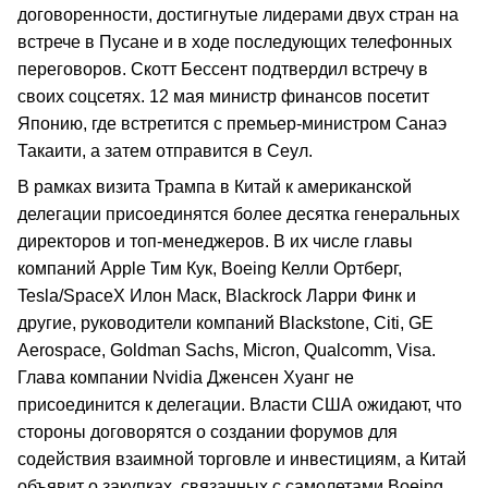
договоренности, достигнутые лидерами двух стран на
встрече в Пусане и в ходе последующих телефонных
переговоров. Скотт Бессент подтвердил встречу в
своих соцсетях. 12 мая министр финансов посетит
Японию, где встретится с премьер-министром Санаэ
Такаити, а затем отправится в Сеул.
В рамках визита Трампа в Китай к американской
делегации присоединятся более десятка генеральных
директоров и топ-менеджеров. В их числе главы
компаний Apple Тим Кук, Boeing Келли Ортберг,
Tesla/SpaceX Илон Маск, Blackrock Ларри Финк и
другие, руководители компаний Blackstone, Citi, GE
Aerospace, Goldman Sachs, Micron, Qualcomm, Visa.
Глава компании Nvidia Дженсен Хуанг не
присоединится к делегации. Власти США ожидают, что
стороны договорятся о создании форумов для
содействия взаимной торговле и инвестициям, а Китай
объявит о закупках, связанных с самолетами Boeing,