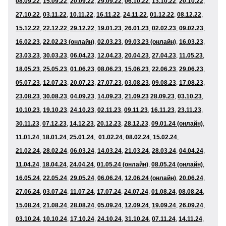
08
.09.22
,
15
.09.22
,
20
.09.22
,
29
.09.22
,
06
.10.22
,
13
.10.22
,
20
.10.22
,
27
.10.22
,
03
.11.22
,
10
.11.22
,
16.11.22
,
24
.11.22
,
01
.12
.22
,
08
.12.22
,
15
.12.22
,
22
.12.22
,
29
.12.22
,
19
.01.23
,
26
.01.23
,
02
.02.23
,
09
.02.23
,
16
.02.23
,
22.02.23 (онлайн)
,
02
.03.23
,
09.03.23 (онлайн)
,
16
.03.23
,
23
.03.23
,
30
.03.23
,
06
.04.23
,
12.04.23
,
20
.04.23
,
27
.04.23
,
11
.05.23
,
18
.05.23
,
25
.05.23
,
01
.06
.23
,
08
.06.23
,
15
.06.23
,
22
.06.23
,
29
.06.23
,
05.07.23
,
12.07.23
,
20
.07.23
,
27
.07.23
,
03
.08.23
,
09.08.23
,
17
.08.23
,
23.08.23
,
30.08.23
,
04
.09.23
,
14
.09.23
,
21
.09.23
28.09.23
,
03
.10.23
,
10
.10.23
,
19
.10.23
,
24
.10.23
,
02
.11.23
,
09
.11.23
,
16
.11.23
,
23
.11.23
,
30
.11.23
,
07
.12.23
,
14
.12.23
,
20.12.23
,
28
.12.23
,
09.01.24 (онлайн)
,
11
.01.24
,
18
.01.24
,
25
.01.24
,
01.02.24
,
08
.02.24
,
15
.02.24
,
21.02.24
,
28.02.24
,
06.03.24
,
14
.03.24
,
21.03.24
,
28
.03.24
,
04
.04.24
,
11
.04.24
,
18
.04.24
,
24.04.24
,
01.05.24 (онлайн)
,
08.05.24 (онлайн)
,
16
.05.24
,
22.05.24
,
29.05.24
,
06
.06.24
,
12.06.24 (онлайн)
,
20
.06.24
,
27
.06.24
,
03.07.24
,
11
.07.24
,
17.07.24
,
24.07.24
,
0
1.08
.24
,
08
.08.24
,
15
.08.24
,
21.08.24
,
28.08.24
,
05
.09.24
,
12
.09.24
,
19
.09.24
,
26.09.24
,
03.10.24
,
10
.10.24
,
17
.10.24
,
24
.10.24
,
31
.10.24
,
07
.11.24
,
14.11.24
,