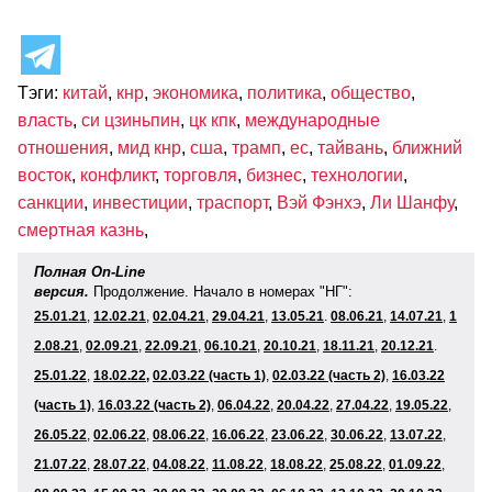
Тэги:
китай
,
кнр
,
экономика
,
политика
,
общество
,
власть
,
си цзиньпин
,
цк кпк
,
международные
отношения
,
мид кнр
,
сша
,
трамп
,
ес
,
тайвань
,
ближний
восток
,
конфликт
,
торговля
,
бизнес
,
технологии
,
санкции
,
инвестиции
,
траспорт
,
Вэй Фэнхэ
,
Ли Шанфу
,
смертная казнь
,
Полная On-Line
версия.
Продолжение. Начало в номерах "НГ":
25.01.21
,
12.02.21
,
02.04.21
,
29.04.21
,
13.05.21
.
08.06.21
,
14.07.21
,
1
2.08.21
,
02.09.21
,
22.09.21
,
06.10.21
,
20.10.21
,
18.11.2
1
,
20.12.21
.
25.01.22
,
18.02.22,
02.03.22 (часть 1)
,
02.03.22 (часть 2)
,
16.03.22
(часть 1)
,
16.03.22 (часть 2)
,
06
.04.22
,
20.04.22
,
27.04.22
,
19
.05.22
,
26
.05.22
,
02
.06.22
,
08.06.22
,
16
.06.22
,
23
.06.22
,
30
.06.22
,
13.07.22
,
21
.07.22
,
28
.07.22
,
04.08.22
,
11
.08.22
,
18
.08.22
,
25
.08.22
,
01
.09
.22
,