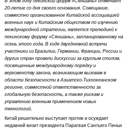
В этом году пекинский форум «Сяншань» отмечает
20-летие со дня своего основания. Совещание,
совместно организованное Китайской ассоциацией
военных наук и Китайским обществом по изучению
международной стратегии, является прелюдией к
пекинскому форуму «Сяншань», запланированному на
осень этого года. В ходе двухдневной встречи
участники из Бразилии, Германии, Франции, России и
других стран провели дискуссии за круглым столом,
посвященные международному порядку и
верховенству закона, возникающим вызовам в
области безопасности в Азиатско-Тихоокеанском
регионе, совместной ответственности за
глобальную безопасность, а также рискам и
управлению военным применением новых
технологий.
Китай решительно выступает против и осуждает
недавний визит президента Парагвая Сантьяго Пеньи