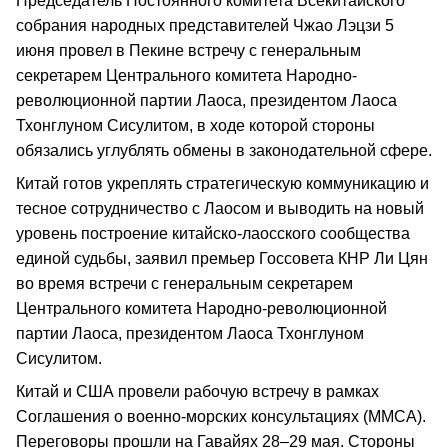
Председатель Постоянного комитета Всекитайского
собрания народных представителей Чжао Лэцзи 5
июня провел в Пекине встречу с генеральным
секретарем Центрального комитета Народно-
революционной партии Лаоса, президентом Лаоса
Тхонглуном Сисулитом, в ходе которой стороны
обязались углублять обмены в законодательной сфере.
Китай готов укреплять стратегическую коммуникацию и
тесное сотрудничество с Лаосом и выводить на новый
уровень построение китайско-лаосского сообщества
единой судьбы, заявил премьер Госсовета КНР Ли Цян
во время встречи с генеральным секретарем
Центрального комитета Народно-революционной
партии Лаоса, президентом Лаоса Тхонглуном
Сисулитом.
Китай и США провели рабочую встречу в рамках
Соглашения о военно-морских консультациях (MMCA).
Переговоры прошли на Гавайях 28–29 мая. Стороны