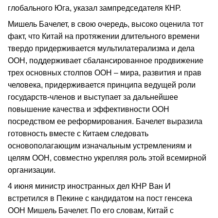
глобального Юга, указал зампредседателя КНР.
Мишель Бачелет, в свою очередь, высоко оценила тот
факт, что Китай на протяжении длительного времени
твердо придерживается мультилатерализма и дела
ООН, поддерживает сбалансированное продвижение
трех основных столпов ООН – мира, развития и прав
человека, придерживается принципа ведущей роли
государств-членов и выступает за дальнейшее
повышение качества и эффективности ООН
посредством ее реформирования. Бачелет выразила
готовность вместе с Китаем следовать
основополагающим изначальным устремлениям и
целям ООН, совместно укрепляя роль этой всемирной
организации.
4 июня министр иностранных дел КНР Ван И
встретился в Пекине с кандидатом на пост генсека
ООН Мишель Бачелет. По его словам, Китай с