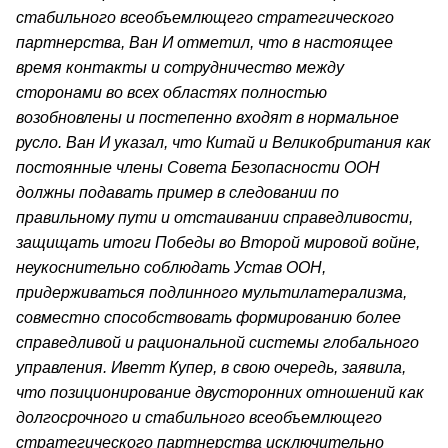
стабильного всеобъемлющего стратегического
партнерства, Ван И отметил, что в настоящее
время контакты и сотрудничество между
сторонами во всех областях полностью
возобновлены и постепенно входят в нормальное
русло. Ван И указал, что Китай и Великобритания как
постоянные члены Совета Безопасности ООН
должны подавать пример в следовании по
правильному пути и отстаивании справедливости,
защищать итоги Победы во Второй мировой войне,
неукоснительно соблюдать Устав ООН,
придерживаться подлинного мультилатерализма,
совместно способствовать формированию более
справедливой и рациональной системы глобального
управления. Иветт Купер, в свою очередь, заявила,
что позиционирование двусторонних отношений как
долгосрочного и стабильного всеобъемлющего
стратегического партнерства исключительно