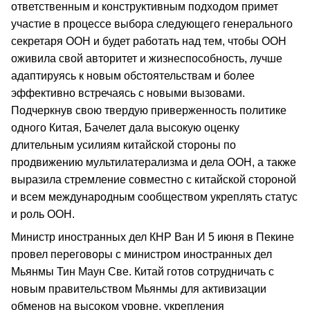
ответственным и конструктивным подходом примет
участие в процессе выбора следующего генерального
секретаря ООН и будет работать над тем, чтобы ООН
оживила свой авторитет и жизнеспособность, лучше
адаптируясь к новым обстоятельствам и более
эффективно встречаясь с новыми вызовами.
Подчеркнув свою твердую приверженность политике
одного Китая, Бачелет дала высокую оценку
длительным усилиям китайской стороны по
продвижению мультилатерализма и дела ООН, а также
выразила стремление совместно с китайской стороной
и всем международным сообществом укреплять статус
и роль ООН.
Министр иностранных дел КНР Ван И 5 июня в Пекине
провел переговоры с министром иностранных дел
Мьянмы Тин Маун Све. Китай готов сотрудничать с
новым правительством Мьянмы для активизации
обменов на высоком уровне, укрепления