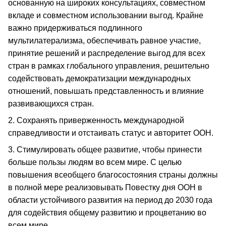
основанную на широких консультациях, совместном
вкладе и совместном использовании выгод. Крайне
важно придерживаться подлинного
мультилатерализма, обеспечивать равное участие,
принятие решений и распределение выгод для всех
стран в рамках глобального управления, решительно
содействовать демократизации международных
отношений, повышать представленность и влияние
развивающихся стран.
2. Сохранять приверженность международной
справедливости и отстаивать статус и авторитет ООН.
3. Стимулировать общее развитие, чтобы принести
больше пользы людям во всем мире. С целью
повышения всеобщего благосостояния страны должны
в полной мере реализовывать Повестку дня ООН в
области устойчивого развития на период до 2030 года
для содействия общему развитию и процветанию во
всем мире.