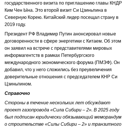
государственного визита по приглашению главы КНДР
Ким Чен Ына. Это второй визит Си Цзиньпина в
Северную Корею. Китайский лидер посещал страну в
2019 году.
Президент РФ Владимир Путин анонсировал новые
договоренности в сфере энергетики с Китаем. Об этом
он заявил на встрече с представителями мировых
информагентств в рамках Петербургского
международного экономического форума (ПМЭФ). Он
добавил, что у него сложились без преувеличения
доверительные отношения с председателем КНР Си
Цзиньпином.
Справочно
Стороны в течение нескольких лет обсуждают
проект газопровода «Сила Сибири – 2». В 2025 году
был подписан юридически обязывающий меморандум
о строительстве «Силы Сибири – 2» и транзитного