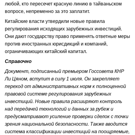
любой, кто пересечет красную линию в тайваньском
вопросе, непременно за это заплатит.
Китайские власти утвердили новые правила
регулирования исходящих зарубежных инвестиций.
Они дают государству право применять ответные меры
против иностранных юрисдикций и компаний,
ограничивающих китайский капитал.
Справочно
Документ, подписанный премьером Госсовета КНР
Ли Цяном, вступит в силу 1 июля. Он закрепляет
переход от административных норм к полноценной
правовой системе регулирования зарубежных
инвестиций. Новые правила расширяют контроль
над передачей технологий и данных за рубеж и
предусматривают усиление проверки сделок с точки
зрения национальной безопасности. Также вводится
система классификации инвестиций на поощряемые,