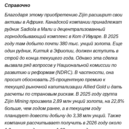
Справочно
Благодаря этому приобретению Zijin расширит свои
активы в Африке. Канадской компании принадлежат
рудник Sadiola в Мали и децентрализованный
горнодобывающий комплекс в Кот д’Ивуаре. В 2025
году там добыто почти 380 тыс. унций золота. Еще
один рудник, Kurmuk в Эфиопии, должен вступить в
строй до конца текущего года. Однако эта сделка
вызвала ряд вопросов у Национальной комиссии по
развитию и реформам (NDRC). В частности, она
просит обосновать 25-процентную премию к
текущей рыночной капитализации Allied Gold и дать
расчеты по страновым рискам. В 2025 году группа
Zijin Mining произвела 2,89 млн унций золота, на 22,8%
больше, чем годом ранее, а в текущем году
планирует довести добычу до 3,38 млн унций. Также
компания рассчитывает получить в 2026 году около