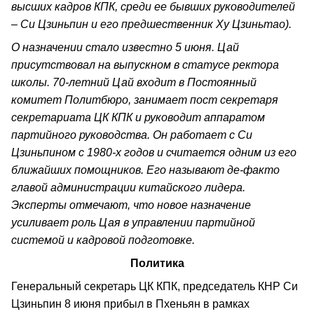
высших кадров КПК, среди ее бывших руководителей
– Си Цзиньпин и его предшественник Ху Цзиньтао).
О назначении стало известно 5 июня. Цай
присутствовал на выпускном в статусе ректора
школы. 70-летний Цай входит в Постоянный
комитет Политбюро, занимает пост секретаря
секретариата ЦК КПК и руководит аппаратом
партийного руководства. Он работает с Си
Цзиньпином с 1980-х годов и считается одним из его
ближайших помощников. Его называют де-факто
главой администрации китайского лидера.
Эксперты отмечают, что новое назначение
усиливает роль Цая в управлении партийной
системой и кадровой подготовке.
Политика
Генеральный секретарь ЦК КПК, председатель КНР Си
Цзиньпин 8 июня прибыл в Пхеньян в рамках