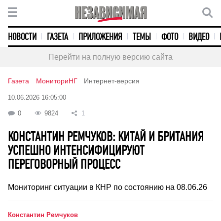
НОВОСТИ
ГАЗЕТА
ПРИЛОЖЕНИЯ
ТЕМЫ
ФОТО
ВИДЕО
Перейти на полную версию сайта
Газета
МониториНГ
Интернет-версия
10.06.2026 16:05:00
0
9824
1
КОНСТАНТИН РЕМЧУКОВ: КИТАЙ И БРИТАНИЯ
УСПЕШНО ИНТЕНСИФИЦИРУЮТ
ПЕРЕГОВОРНЫЙ ПРОЦЕСС
Мониторинг ситуации в КНР по состоянию на 08.06.26
Константин Ремчуков