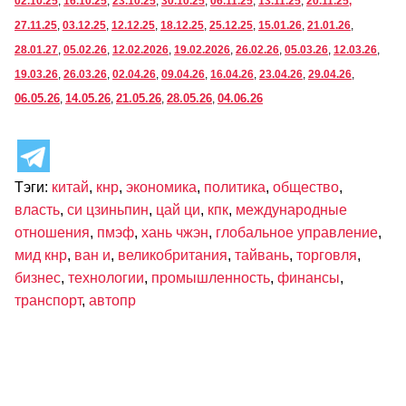
02
.10.25
,
16.10.25
,
23.10.25
,
30
.10.25
,
06
.11.25
,
13
.11.25
,
20
.11.25,
27
.11.25
,
03.12.25
,
12.12.25
,
18
.12.25
,
25
.12.25
,
15
.01.
26
,
21.01.
26
,
28.01.
27
,
05
.02.
26
,
12.02.2026
,
19
.02.2026
,
26
.02.
26
,
05
.03.
26
,
12
.03.
26
,
19
.03.
26
,
26
.03.
26
,
02
.04.
26
,
09
.04.
26
,
16
.04.
26
,
23
.04.
26
,
29.04.
26
,
06.05.
26
14
.05.
26
21
.05.
26
28
.05.
26
04
.06.
26
,
,
,
,
Тэги:
китай
,
кнр
,
экономика
,
политика
,
общество
,
власть
,
си цзиньпин
,
цай ци
,
кпк
,
международные
отношения
,
пмэф
,
хань чжэн
,
глобальное управление
,
мид кнр
,
ван и
,
великобритания
,
тайвань
,
торговля
,
бизнес
,
технологии
,
промышленность
,
финансы
,
транспорт
,
автопр