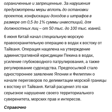
ограниченные и запрещенные. За нарушения
предусмотрены меры вплоть до остановки
проектов, конфискации доходов и штрафов в
размере от 0,5 до 1% суммы инвестиций, для
должностных лиц – от 50 тыс. до 100 тыс. юаней.
6 июня Китай начал специальную морскую
правоохранительную операцию в водах к востоку от
Тайваня. Операция нацелена на утверждение
административной юрисдикции Пекина в водах,
усиление глубоководного патрулирования, а также
регулирование судоходства. Предпосылкой стало
одностороннее заявление Японии и Филиппин о
начале переговоров по делимитации морской границы
к востоку от Тайваня. Китай расценил это как
серьезное нарушение своего территориального
суверенитета, морских прав и интересов.
Справочно