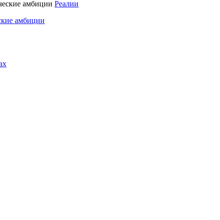
Реалии
ские амбиции
ах