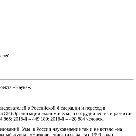
телей
оекта «Наука».
следователей в Российской Федерации и переход в
ОЭСР (Организации экономического сотрудничества и развития.
 865; 2015-й – 449 180; 2016-й – 428 884 человек.
дований. Увы, в России науковедение так и не встало «на
ьный журнал «Науковедение» (издавался с 1999 года).