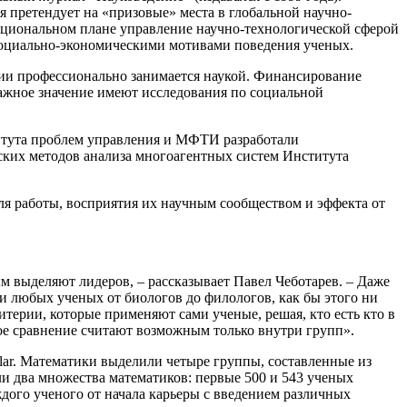
я претендует на «призовые» места в глобальной научно-
итуциональном плане управление научно-технологической сферой
 социально-экономическими мотивами поведения ученых.
ции профессионально занимается наукой. Финансирование
важное значение имеют исследования по социальной
титута проблем управления и МФТИ разработали
ских методов анализа многоагентных систем Института
ля работы, восприятия их научным сообществом и эффекта от
м выделяют лидеров, – рассказывает Павел Чеботарев. – Даже
и любых ученых от биологов до филологов, как бы этого ни
терии, которые применяют сами ученые, решая, кто есть кто в
мое сравнение считают возможным только внутри групп».
lar. Математики выделили четыре группы, составленные из
ли два множества математиков: первые 500 и 543 ученых
ждого ученого от начала карьеры с введением различных