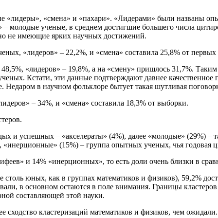
ые «лидеры», «смена» и «пахари». «Лидерами» были названы оп
 – молодые ученые, в среднем достигшие большего числа цитир
но не имеющие ярких научных достижений.
еных, «лидеров» – 22,2%, и «смена» составила 25,8% от первых 
8,5%, «лидеров» – 19,8%, а на «смену» пришлось 31,7%. Таким 
еных. Кстати, эти данные подтверждают давнее качественное пр
. Недаром в научном фольклоре бытует такая шутливая поговорка
лидеров» – 34%, и «смена» составила 18,3% от выборки.
стеров.
дых и успешных – «акселераты» (4%), далее «молодые» (29%) – 
, «инерционные» (15%) – группа опытных ученых, чья годовая ц
ифеев» и 14% «инерционных», то есть доли очень близки в срав
е столь юных, как в группах математиков и физиков), 59,2% до
вали, в основном остаются в поле внимания. Границы кластеров
рной составляющей этой науки.
сходство кластеризаций математиков и физиков, чем ожидали. А