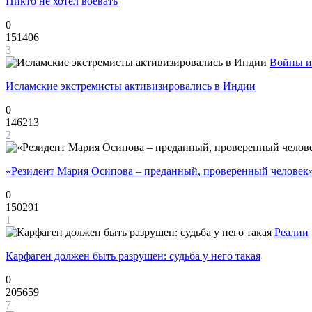
Никто не хотел воевать
0
151406
3
Войны и
Исламские экстремисты активизировались в Индии
0
146213
2
«Резидент Мария Осипова – преданный, проверенный человек
0
150291
1
Реалии
Карфаген должен быть разрушен: судьба у него такая
0
205659
7