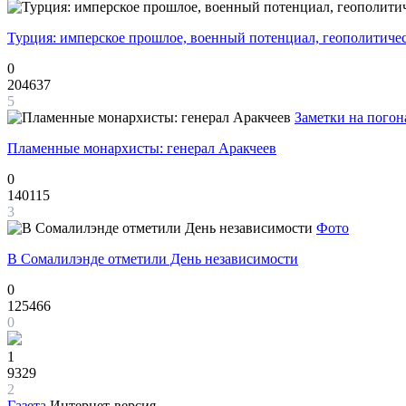
Турция: имперское прошлое, военный потенциал, геополитиче
0
204637
5
Заметки на погон
Пламенные монархисты: генерал Аракчеев
0
140115
3
Фото
В Сомалилэнде отметили День независимости
0
125466
0
1
9329
2
Газета
Интернет-версия