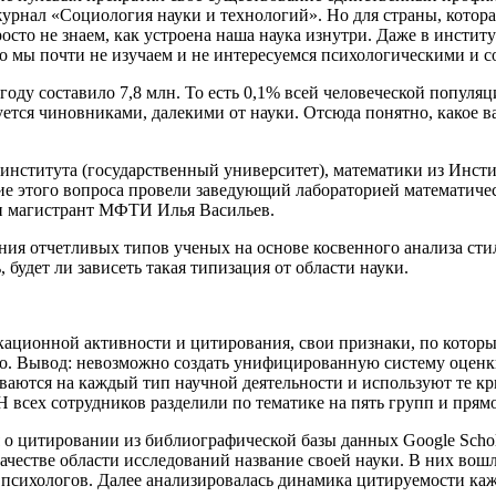
урнал «Социология науки и технологий». Но для страны, котора
просто не знаем, как устроена наша наука изнутри. Даже в инст
Но мы почти не изучаем и не интересуемся психологическими и
ду составило 7,8 млн. То есть 0,1% всей человеческой популя
уется чиновниками, далекими от науки. Отсюда понятно, какое 
 института (государственный университет), математики из Инс
ие этого вопроса провели заведующий лабораторией математиче
и магистрант МФТИ Илья Васильев.
ния отчетливых типов ученых на основе косвенного анализа сти
будет ли зависеть такая типизация от области науки.
кационной активности и цитирования, свои признаки, по которы
ьно. Вывод: невозможно создать унифицированную систему оценк
аются на каждый тип научной деятельности и используют те кри
Н всех сотрудников разделили по тематике на пять групп и пря
 о цитировании из библиографической базы данных Google Scho
ачестве области исследований название своей науки. В них вош
6 психологов. Далее анализировалась динамика цитируемости ка