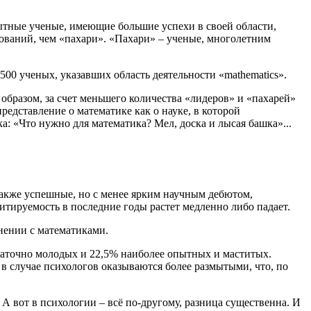
ытные ученые, имеющие большие успехи в своей области,
ований, чем «пахари». «Пахари» – ученые, многолетним
500 ученых, указавших область деятельности «mathematics».
образом, за счет меньшего количества «лидеров» и «пахарей»
едставление о математике как о науке, в которой
: «Что нужно для математика? Мел, доска и лысая башка»...
также успешные, но с менее ярким научным дебютом,
итируемость в последние годы растет медленно либо падает.
нении с математиками.
статочно молодых и 22,5% наиболее опытных и маститых.
 в случае психологов оказываются более размытыми, что, по
 вот в психологии – всё по-другому, разница существенна. И