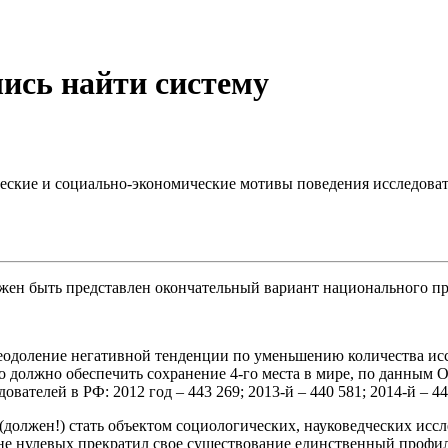
ись найти систему
еские и социально-экономические мотивы поведения исследова
лжен быть представлен окончательный вариант национального пр
преодоление негативной тенденции по уменьшению количества ис
о должно обеспечить сохранение 4-го места в мире, по данным 
ателей в РФ: 2012 год – 443 269; 2013-й – 440 581; 2014-й – 444
должен!) стать объектом социологических, науковедческих иссле
ине нулевых прекратил свое существование единственный профил