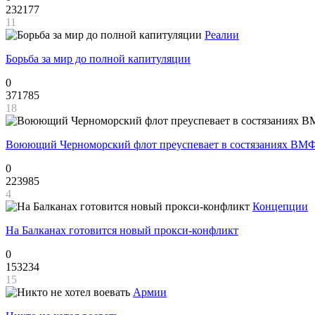
232177
11
Реалии
Борьба за мир до полной капитуляции
0
371785
18
Воюющий Черноморский флот преуспевает в состязаниях ВМФ
0
223985
4
Концепции
На Балканах готовится новый прокси-конфликт
0
153234
15
Армии