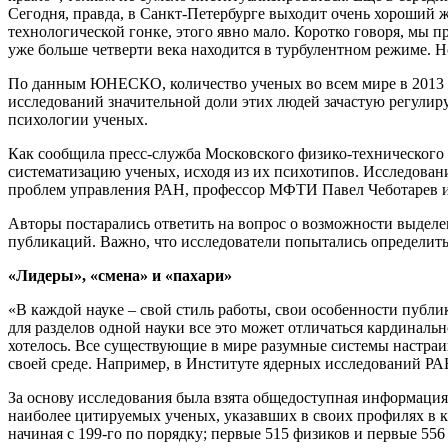
Сегодня, правда, в Санкт-Петербурге выходит очень хороший ж
технологической гонке, этого явно мало. Коротко говоря, мы 
уже больше четверти века находится в турбулентном режиме. 
По данным ЮНЕСКО, количество ученых во всем мире в 2013 го
исследований значительной доли этих людей зачастую регулир
психологии ученых.
Как сообщила пресс-служба Московского физико-технического
систематизацию ученых, исходя из их психотипов. Исследован
проблем управления РАН, профессор МФТИ Павел Чеботарев 
Авторы постарались ответить на вопрос о возможности выделе
публикаций. Важно, что исследователи попытались определить, 
«Лидеры», «смена» и «пахари»
«В каждой науке – свой стиль работы, свои особенности публи
для разделов одной науки все это может отличаться кардинал
хотелось. Все существующие в мире разумные системы настраив
своей среде. Например, в Институте ядерных исследований РА
За основу исследования была взята общедоступная информация
наиболее цитируемых ученых, указавших в своих профилях в к
начиная с 199-го по порядку; первые 515 физиков и первые 55