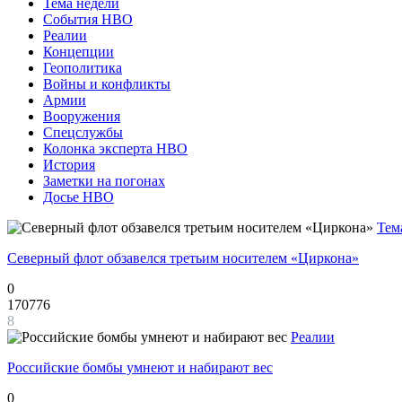
Тема недели
События НВО
Реалии
Концепции
Геополитика
Войны и конфликты
Армии
Вооружения
Спецслужбы
Колонка эксперта НВО
История
Заметки на погонах
Досье НВО
Тем
Северный флот обзавелся третьим носителем «Циркона»
0
170776
8
Реалии
Российские бомбы умнеют и набирают вес
0