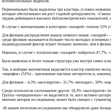
вспомогательных индексов.
Первоначально были выделены три кластера, условно названн
которые обеспечивают им рост годовой цитируемости. «Смена»
трудом добившиеся высоких библиометрических показателей, 
В случае с математиками в категорию «пахарей» попали 52% уч
Для физиков распределение вышло немного иным: «пахарей» – 4
среди физиков оказывается большее число молодых успешных уч
индивидуальный фактор играет большее значение, чем в физике
Наконец, в случае с психологами «пахарей» набралось 47,7%, «
Была выявлена и более тонкая структура уже внутри самих кла
Так, в выборке математиков выделяется кластер наиболее моло
«корифеи» (52%) – признанные научные авторитеты и, наконец
Для физиков – 4,3% «акселератов», 31,7% «молодых», 50% «кор
Среди психологов соотношение другое: 18,3% «акселератов» (н
Группа «инерционных» не выделяется: те, кого активно цитиро
мнению авторов исследования, может быть связано с гуманита
«В нашем пилотном исследовании мы обнаружили даже большее 