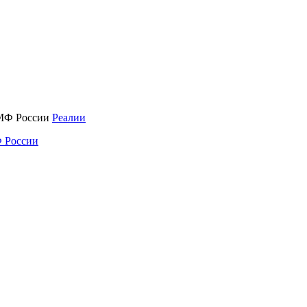
Реалии
 России