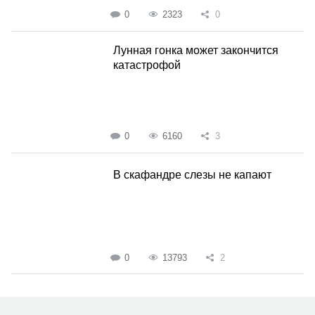
0
2323
0
Лунная гонка может закончится
катастрофой
0
6160
3
В скафандре слезы не капают
0
13793
2