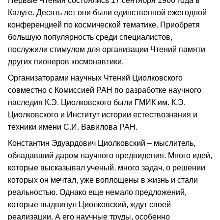
Первые Чтения состоялись 17 сентября 1966 года в
Калуге. Десять лет они были единственной ежегодной
конференцией по космической тематике. Приобретя
большую популярность среди специалистов,
послужили стимулом для организации Чтений памяти
других пионеров космонавтики.
Организаторами научных Чтений Циолковского
совместно с Комиссией РАН по разработке научного
наследия К.Э. Циолковского были ГМИК им. К.Э.
Циолковского и Институт истории естествознания и
техники имени С.И. Вавилова РАН.
Константин Эдуардович Циолковский – мыслитель,
обладавший даром научного предвидения. Много идей,
которые высказывал ученый, много задач, о решении
которых он мечтал, уже воплощены в жизнь и стали
реальностью. Однако еще немало предложений,
которые выдвинул Циолковский, ждут своей
реализации. А его научные труды, особенно