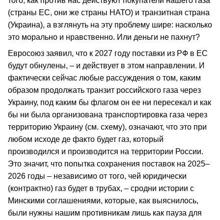
того, как против нас действуют покупатели нашего газа
(страны ЕС, они же страны НАТО) и транзитная страна
(Украина), а взглянуть на эту проблему шире: насколько
это морально и нравственно. Или деньги не пахнут?
Евросоюз заявил, что к 2027 году поставки из РФ в ЕС
будут обнулены, – и действует в этом направлении. И
фактически сейчас любые рассуждения о том, каким
образом продолжать транзит российского газа через
Украину, под каким бы флагом он ее ни пересекал и как
бы ни была организована транспортировка газа через
территорию Украину (см. схему), означают, что это при
любом исходе де факто будет газ, который
производился и производится на территории России.
Это значит, что попытка сохранения поставок на 2025–
2026 годы – независимо от того, чей юридически
(контрактно) газ будет в трубах, – сродни истории с
Минскими соглашениями, которые, как выяснилось,
были нужны нашим противникам лишь как пауза для