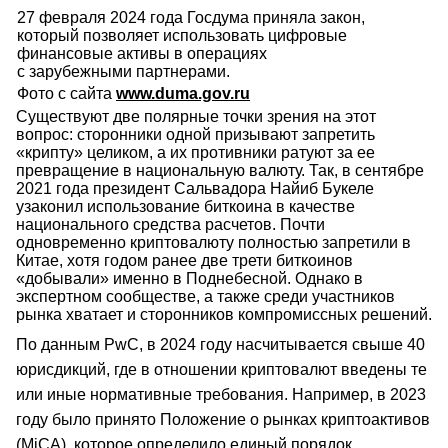
27 февраля 2024 года Госдума приняла закон,
который позволяет использовать цифровые
финансовые активы в операциях
c зарубежными партнерами.
Фото с сайта
www.duma.gov.ru
Существуют две полярные точки зрения на этот
вопрос: сторонники одной призывают запретить
«крипту» целиком, а их противники ратуют за ее
превращение в национальную валюту. Так, в сентябре
2021 года президент Сальвадора Найиб Букеле
узаконил использование биткоина в качестве
национального средства расчетов. Почти
одновременно криптовалюту полностью запретили в
Китае, хотя годом ранее две трети биткоинов
«добывали» именно в Поднебесной. Однако в
экспертном сообществе, а также среди участников
рынка хватает и сторонников компромиссных решений.
По данным PwC, в 2024 году насчитывается свыше 40
юрисдикций, где в отношении криптовалют введены те
или иные нормативные требования. Например, в 2023
году было принято Положение о рынках криптоактивов
(MiCA), которое определило единый порядок