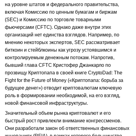
на уровне штатов и федерального правительства,
включая Комиссию по ценным бумагам и биржам
(SEC) и Комиссию по торговле товарными
фьючерсами (CFTC). Однако даже внутри этих
организаций нет единства взглядов. Например, по
мнению некоторых экспертов, SEC рассматривает
биткоин и стейблкоины как угрозу устоявшимся и
контролируемым денежным потокам. Напротив,
бывший глава CFTC Кристофер Джанкарло по
прозвищу Криптопапа в своей книге CryptoDad: The
Fight for the Future of Money («Криптопапа: борьба за
будущее денег») отводит криптовалютам ключевую
роль в формировании необходимой, на его взгляд,
новой финансовой инфраструктуры.
Значительный объем рынка криптовалют и его
быстрый рост привлекли внимание конгрессменов.
Они разработали закон об ответственных финансовых
инновациях (RFIA), в рамках которого большинство