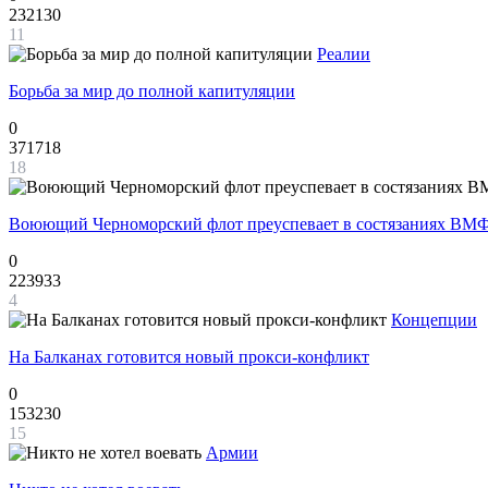
232130
11
Реалии
Борьба за мир до полной капитуляции
0
371718
18
Воюющий Черноморский флот преуспевает в состязаниях ВМФ
0
223933
4
Концепции
На Балканах готовится новый прокси-конфликт
0
153230
15
Армии