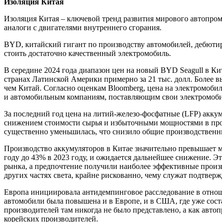
Изоляция Китая
Изоляция Китая – ключевой тренд развития мирового автопром
аналоги с двигателями внутреннего сгорания.
BYD, китайский гигант по производству автомобилей, дебютиро
стоить достаточно качественный электромобиль.
В середине 2024 года диапазон цен на новый BYD Seagull в Кита
странах Латинской Америки примерно за 21 тыс. долл. Более 
чем Китай. Согласно оценкам Bloomberg, цена на электромоби
и автомобильным компаниям, поставляющим свои электромобили
За последний год цена на литий-железо-фосфатные (LFP) аккуму
снижением стоимости сырья и избыточными мощностями в произ
существенно уменьшилась, что снизило общие производственн
Производство аккумуляторов в Китае значительно превышает ми
году до 43% в 2023 году, и ожидается дальнейшее снижение. 
рынка, а предпочтение получили наиболее эффективные произв
других частях света, крайне рискованно, чему служат подтве
Европа инициировала антидемпинговое расследование в отно
автомобили была повышена и в Европе, и в США, где уже со
производителей там никогда не было представлено, а как авто
корейских производителей.