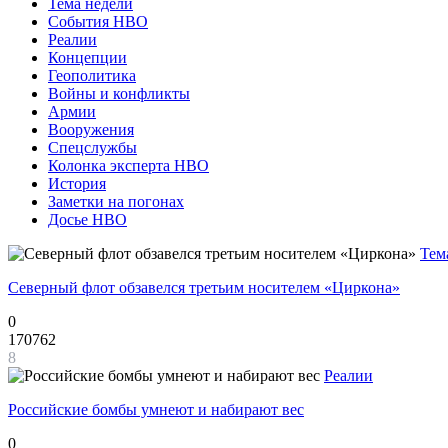
Тема недели
События НВО
Реалии
Концепции
Геополитика
Войны и конфликты
Армии
Вооружения
Спецслужбы
Колонка эксперта НВО
История
Заметки на погонах
Досье НВО
Тем
Северный флот обзавелся третьим носителем «Циркона»
0
170762
8
Реалии
Российские бомбы умнеют и набирают вес
0