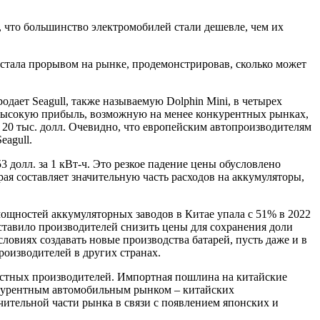
 что большинство электромобилей стали дешевле, чем их
 стала прорывом на рынке, продемонстрировав, сколько может
одает Seagull, также называемую Dolphin Mini, в четырех
е высокую прибыль, возможную на менее конкурентных рынках,
 20 тыс. долл. Очевидно, что европейским автопроизводителям
agull.
 долл. за 1 кВт-ч. Это резкое падение цены обусловлено
я составляет значительную часть расходов на аккумуляторы,
мощностей аккумуляторных заводов в Китае упала с 51% в 2022
ставило производителей снизить цены для сохранения доли
овиях создавать новые производства батарей, пусть даже и в
оизводителей в других странах.
естных производителей. Импортная пошлина на китайские
нкурентным автомобильным рынком – китайских
ачительной части рынка в связи с появлением японских и