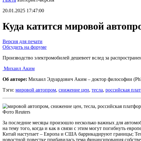
20.01.2025 17:47:00
Куда катится мировой автопр
Версия для печати
Обсудить на форуме
Производство электромобилей дешевеет вслед за распростран
Михаил Аким
Об авторе:
Михаил Эдуардович Аким – доктор философии (P
Тэги:
мировой автопром
,
снижение цен
,
тесла
,
российская пла
Фото Reuters
За последние месяцы произошло несколько важных для автомоб
на тему того, когда и как в связи с этим могут погибнуть евр
Китай наступает – Европа и США баррикадируют границы; Tesl
новостной повестке прибавилась тема финансирования собстве