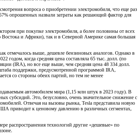
мотрения вопроса о приобретении электромобиля, что еще раз
 57% опрошенных назвали затраты как решающий фактор для
ктором при покупке электромобиля, а более половины от всех
 Востока и Африки), так и в Северной Америке самая большая
как отмечалось выше, дешевле бензиновых аналогов. Однако в
2 годом, когда средняя цена составляла 65 тыс. долл. (по
ции (IRA), но все еще выше, чем средняя цена 48 334 долл.
штаба поддержки, предусмотренной программой IRA,
ется со стороны обеих партий, но тем не менее
одаваемым автомобилем мира (1,15 млн штук в 2023 году). В
ных субсидий. Это, безусловно, очень значительное снижение с
омобилей. Отвечая на вызовы рынка, Tesla представила новую
в США приводит к ценовому давлению в различных сегментах,
мере распространения технологий другие «дешевые» по
азоне.