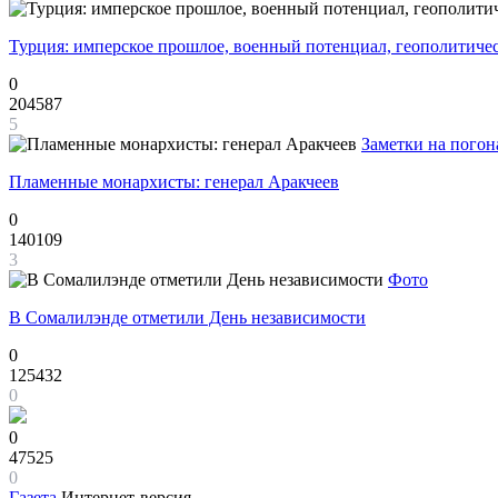
Турция: имперское прошлое, военный потенциал, геополитиче
0
204587
5
Заметки на погон
Пламенные монархисты: генерал Аракчеев
0
140109
3
Фото
В Сомалилэнде отметили День независимости
0
125432
0
0
47525
0
Газета
Интернет-версия