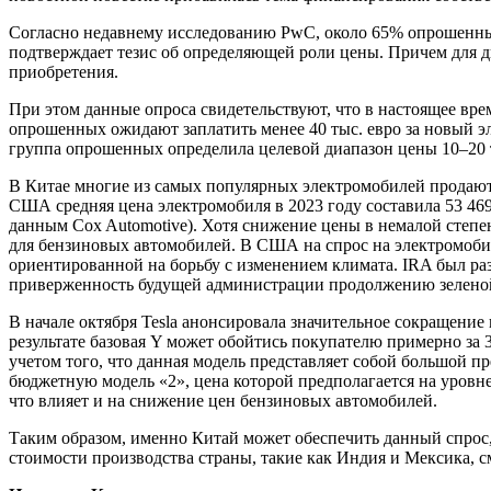
Согласно недавнему исследованию PwC, около 65% опрошенных 
подтверждает тезис об определяющей роли цены. Причем для
приобретения.
При этом данные опроса свидетельствуют, что в настоящее вре
опрошенных ожидают заплатить менее 40 тыс. евро за новый э
группа опрошенных определила целевой диапазон цены 10–20 т
В Китае многие из самых популярных электромобилей продаются
США средняя цена электромобиля в 2023 году составила 53 469 
данным Cox Automotive). Хотя снижение цены в немалой степен
для бензиновых автомобилей. В США на спрос на электромоби
ориентированной на борьбу с изменением климата. IRA был раз
приверженность будущей администрации продолжению зеленой
В начале октября Tesla анонсировала значительное сокращение
результате базовая Y может обойтись покупателю примерно за 3
учетом того, что данная модель представляет собой большой п
бюджетную модель «2», цена которой предполагается на уровне
что влияет и на снижение цен бензиновых автомобилей.
Таким образом, именно Китай может обеспечить данный спрос
стоимости производства страны, такие как Индия и Мексика, 