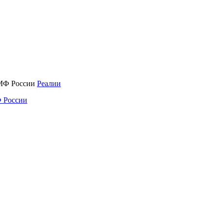
Реалии
 России