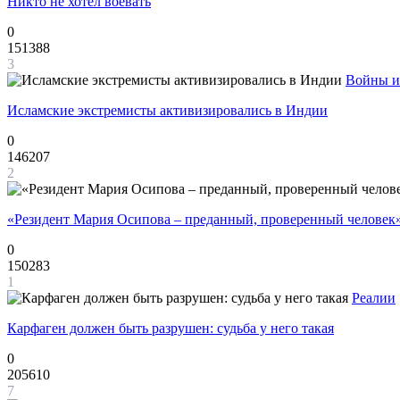
Никто не хотел воевать
0
151388
3
Войны и
Исламские экстремисты активизировались в Индии
0
146207
2
«Резидент Мария Осипова – преданный, проверенный человек
0
150283
1
Реалии
Карфаген должен быть разрушен: судьба у него такая
0
205610
7