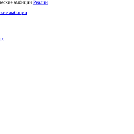
Реалии
ские амбиции
ах