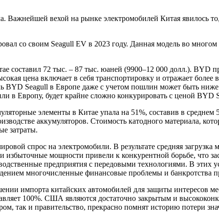
а. Важнейшей вехой на рынке электромобилей Китая явилось то,
вал со своим Seagull EV в 2023 году. Данная модель во многом
е составил 72 тыс. – 87 тыс. юаней (9900–12 000 долл.). BYD пр
высокая цена включает в себя транспортировку и отражает боле
ль BYD Seagull в Европе даже с учетом пошлин может быть ниже
 в Европу, будет крайне сложно конкурировать с ценой BYD Se
ляторные элементы в Китае упала на 51%, составив в среднем 53
водстве аккумуляторов. Стоимость катодного материала, котора
ые затраты.
ровой спрос на электромобили. В результате средняя загрузка 
Эти избыточные мощности привели к конкурентной борьбе, что за
одственные предприятия с передовыми технологиями. В этих усл
рждением многочисленные финансовые проблемы и банкротства пр
шении импорта китайских автомобилей для защиты интересов м
ставляет 100%. США являются достаточно закрытым и высококо
пром, так и правительство, прекрасно помнят историю потери зн