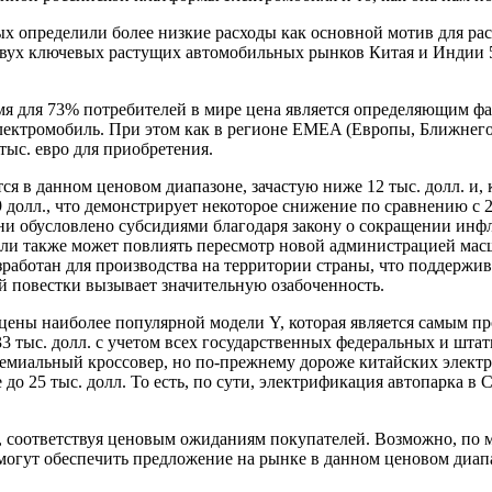
определили более низкие расходы как основной мотив для расс
 двух ключевых растущих автомобильных рынков Китая и Индии
мя для 73% потребителей в мире цена является определяющим фа
лектромобиль. При этом как в регионе EMEA (Европы, Ближнего
ыс. евро для приобретения.
 в данном ценовом диапазоне, зачастую ниже 12 тыс. долл. и, 
долл., что демонстрирует некоторое снижение по сравнению с 202
и обусловлено субсидиями благодаря закону о сокращении инфля
ли также может повлиять пересмотр новой администрацией мас
работан для производства на территории страны, что поддержива
 повестки вызывает значительную озабоченность.
 цены наиболее популярной модели Y, которая является самым пр
3 тыс. долл. с учетом всех государственных федеральных и штат
ремиальный кроссовер, но по-прежнему дороже китайских электр
 до 25 тыс. долл. То есть, по сути, электрификация автопарка 
, соответствуя ценовым ожиданиям покупателей. Возможно, по 
смогут обеспечить предложение на рынке в данном ценовом диап