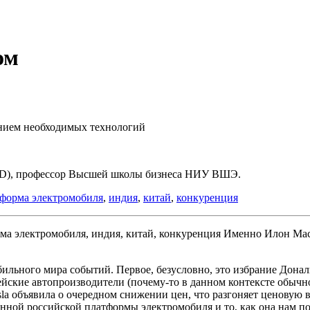
ом
ением необходимых технологий
hD), профессор Высшей школы бизнеса НИУ ВШЭ.
тформа электромобиля
,
индия
,
китай
,
конкуренция
Именно Илон Мас
ильного мира событий. Первое, безусловно, это избрание Дона
опейские автопроизводители (почему-то в данном контексте обыч
a объявила о очередном снижении цен, что разгоняет ценовую в
нной российской платформы электромобиля и то, как она нам по