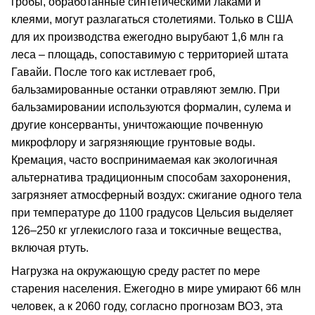
гробы, обработанные синтетическими лаками и
клеями, могут разлагаться столетиями. Только в США
для их производства ежегодно вырубают 1,6 млн га
леса – площадь, сопоставимую с территорией штата
Гавайи. После того как истлевает гроб,
бальзамированные останки отравляют землю. При
бальзамировании используются формалин, сулема и
другие консерванты, уничтожающие почвенную
микрофлору и загрязняющие грунтовые воды.
Кремация, часто воспринимаемая как экологичная
альтернатива традиционным способам захоронения,
загрязняет атмосферный воздух: сжигание одного тела
при температуре до 1100 градусов Цельсия выделяет
126–250 кг углекислого газа и токсичные вещества,
включая ртуть.
Нагрузка на окружающую среду растет по мере
старения населения. Ежегодно в мире умирают 66 млн
человек, а к 2060 году, согласно прогнозам ВОЗ, эта