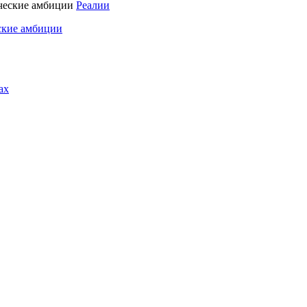
Реалии
ские амбиции
ах