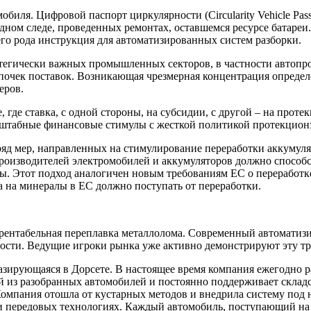
биля. Цифровой паспорт циркулярности (Circularity Vehicle Pa
дном следе, проведенных ремонтах, оставшемся ресурсе батареи.
го рода инструкция для автоматизированных систем разборки.
тегически важных промышленных секторов, в частности автопр
епочек поставок. Возникающая чрезмерная концентрация опреде
деров.
где ставка, с одной стороны, на субсидии, с другой – на проте
асштабные финансовые стимулы с жесткой политикой протекцион
яд мер, направленных на стимулирование переработки аккумуля
роизводителей электромобилей и аккумуляторов должно способс
ты. Этот подход аналогичен новым требованиям ЕС о переработке
а на минералы в ЕС должно поступать от переработки.
корентабельная переплавка металлолома. Современный автомати
ости. Ведущие игроки рынка уже активно демонстрируют эту т
азирующаяся в Дорсете. В настоящее время компания ежегодно ра
ей из разобранных автомобилей и постоянно поддерживает складск
 Компания отошла от кустарных методов и внедрила систему по
ных и передовых технологиях. Каждый автомобиль, поступающий н