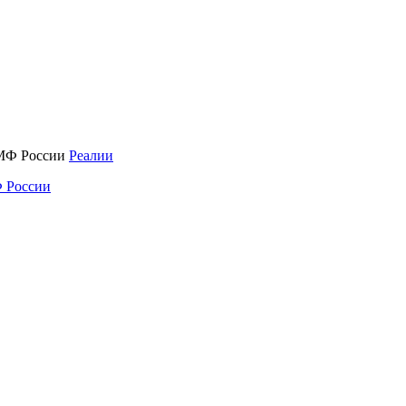
Реалии
 России