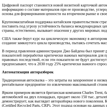
Цифровой паспорт становится новой визитной карточкой автомо
информацию о составе материалов при ее производстве, углеро
основа для формирования ценности на вторичном рынке и свое
Крупномасштабная поддержка китайским правительством стра
поставить под угрозу устойчивость баланса международных ц
страны, естественно, вызывает опасения у других мировых ли
США также берут курс на циклическую экономику в автопроме, 
создание замкнутого цикла производства, пытаясь сочетать м
В период правления администрации Джо Байдена был принят р
показателей переработки критически важных материалов для п
правовых последствий, если эти показатели не будут достигну
предписывают, что к 2030 году 25% критически важного спрос
Автоматизация авторазборок
Традиционная автосвалка – это затраты на захоронение и низ
рентабельное предприятие по извлечению максимальной стоим
Ярким примером является британская компания Charles Trent, б
автомобилей на двух площадках, продает около 150 тыс. детал
демонстрирует, как выглядит авторазборка нового поколения.
(Certified Recycled Parts, CRP). Этот подход основан на дан