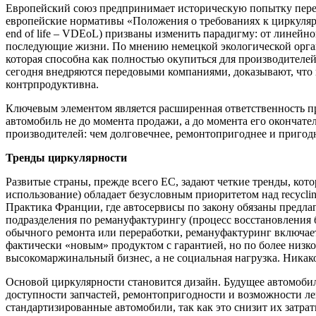
Европейский союз предпринимает историческую попытку перев
европейские нормативы «Положения о требованиях к циркулярн
end of life – VDEoL) призваны изменить парадигму: от линейн
последующие жизни. По мнению немецкой экологической организ
которая способна как полностью окупиться для производителей
сегодня внедряются передовыми компаниями, доказывают, что п
контрпродуктивна.
Ключевым элементом является расширенная ответственность про
автомобиль не до момента продажи, а до момента его окончате
производителей: чем долговечнее, ремонтопригоднее и пригодн
Тренды циркулярности
Развитые страны, прежде всего ЕС, задают четкие тренды, кот
использование) обладает безусловным приоритетом над recycli
Практика Франции, где автосервисы по закону обязаны предлага
подразделения по ремануфактурингу (процесс восстановления 
обычного ремонта или переработки, ремануфактуринг включает 
фактически «новым» продуктом с гарантией, но по более низк
высокомаржинальный бизнес, а не социальная нагрузка. Никаког
Основой циркулярности становится дизайн. Будущее автомобил
доступности запчастей, ремонтопригодности и возможности ле
стандартизированные автомобили, так как это снизит их затра