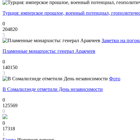
Турция: имперское прошлое, военный потенциал, геополитиче
0
204820
5
Заметки на погон
Пламенные монархисты: генерал Аракчеев
0
140150
3
Фото
В Сомалилэнде отметили День независимости
0
125569
0
0
17318
1
Газета
Интернет-версия