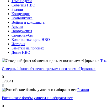
Тема недели
События НВО
Реалии
Концепции
Геополитика
Войны и конфликты
Армии
Вооружения
Спецслужбы
Колонка эксперта НВО
История
Заметки на погонах
Досье НВО
Тем
Северный флот обзавелся третьим носителем «Циркона»
0
170841
8
Реалии
Российские бомбы умнеют и набирают вес
0