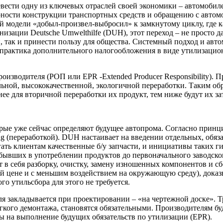
ести одну из ключевых отраслей своей экономики – автомобил
ости конструкции транспортных средств и обращению с автомоб
ой модели «добыл-произвел-выбросил» к замкнутому циклу, где к
ации Deutsche Umwelthilfe (DUH), этот переход – не просто дан
, так и принести пользу для общества. Системный подход и авт
рактика дополнительного налогообложения в виде утилизационно
изводителя (РОП или EPR -Extended Producer Responsibility). П
льной, высококачественной, экологичной переработки. Таким об
ее для вторичной переработки их продукт, тем ниже будут их з
орые уже сейчас определяют будущее автопрома. Согласно принц
ng (переработкой). DUH настаивает на введении отдельных, обяз
ть клиентам качественные б/у запчасти, и инициативы таких гига
бывших в употреблении продуктов до первоначального заводског
в себя разборку, очистку, замену изношенных компонентов и сб
ой цене и с меньшим воздействием на окружающую среду), доказ
о утильсбора для этого не требуется.
я закладывается при проектировании – «на чертежной доске». 
гкого демонтажа, становятся обязательными. Производителям бу
ты на выполнение будущих обязательств по утилизации (EPR).