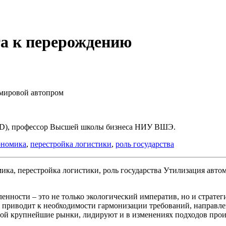
та к перерождению
 мировой автопром
hD), профессор Высшей школы бизнеса НИУ ВШЭ.
ономика
,
перестройка логистики
,
роль государства
Утилизация авто
нности – это не только экологический императив, но и страте
 приводит к необходимости гармонизации требований, направле
й крупнейшие рынки, лидируют и в изменениях подходов произв