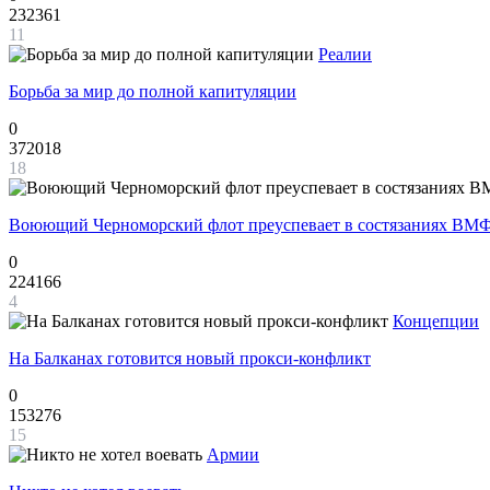
232361
11
Реалии
Борьба за мир до полной капитуляции
0
372018
18
Воюющий Черноморский флот преуспевает в состязаниях ВМФ
0
224166
4
Концепции
На Балканах готовится новый прокси-конфликт
0
153276
15
Армии