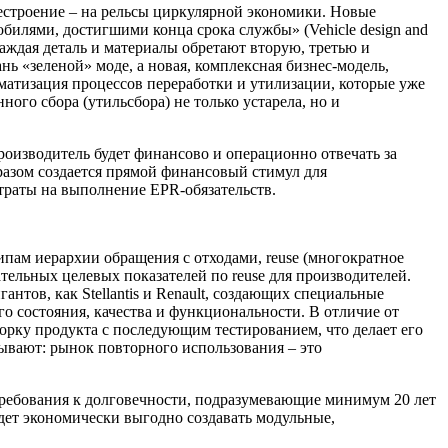
естроение – на рельсы циркулярной экономики. Новые
илями, достигшими конца срока службы» (Vehicle design and
аждая деталь и материалы обретают вторую, третью и
ь «зеленой» моде, а новая, комплексная бизнес-модель,
оматизация процессов переработки и утилизации, которые уже
го сбора (утильсбора) не только устарела, но и
роизводитель будет финансово и операционно отвечать за
разом создается прямой финансовый стимул для
атраты на выполнение EPR-обязательств.
ипам иерархии обращения с отходами, reuse (многократное
ательных целевых показателей по reuse для производителей.
нтов, как Stellantis и Renault, создающих специальные
о состояния, качества и функциональности. В отличие от
орку продукта с последующим тестированием, что делает его
ывают: рынок повторного использования – это
Требования к долговечности, подразумевающие минимум 20 лет
дет экономически выгодно создавать модульные,