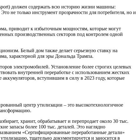
ssport) должен содержать всю историю жизни машины:
 Это не только инструмент прозрачности для потребителя, но и
ома, приводит к избыточным мощностям, которые могут
ленных производственных секторов под контролем одной
кционизм. Белый дом также делает серьезную ставку на
зма, характерной для эры Дональда Трампа.
торов электромобилей. Установление более строгих целевых
твовать внутренней переработке с использованием жестких
 аккумуляторов, вступившим в силу в 2023 году, которые
зированный центр утилизации – это высокотехнологичное
рансформацию.
збирает, хранит, обрабатывает и перепродает около 30 тыс.
ие запасы более 100 тыс. деталей. Это наглядно
д названием «Сертифицированные переработанные детали»
а утилизацию, тщательно документируется и заносится в