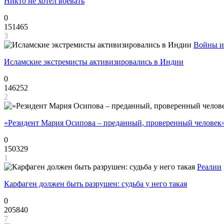
Никто не хотел воевать
0
151465
3
Войны и
Исламские экстремисты активизировались в Индии
0
146252
2
«Резидент Мария Осипова – преданный, проверенный человек
0
150329
1
Реалии
Карфаген должен быть разрушен: судьба у него такая
0
205840
7