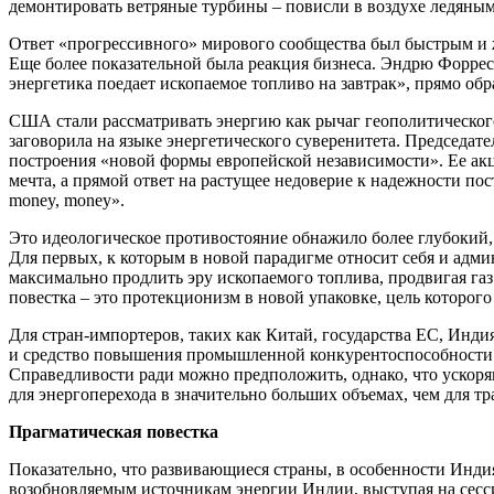
демонтировать ветряные турбины – повисли в воздухе ледяным
Ответ «прогрессивного» мирового сообщества был быстрым и 
Еще более показательной была реакция бизнеса. Эндрю Форрест
энергетика поедает ископаемое топливо на завтрак», прямо об
США стали рассматривать энергию как рычаг геополитического
заговорила на языке энергетического суверенитета. Председат
построения «новой формы европейской независимости». Ее акц
мечта, а прямой ответ на растущее недоверие к надежности по
money, money».
Это идеологическое противостояние обнажило более глубокий,
Для первых, к которым в новой парадигме относит себя и адми
максимально продлить эру ископаемого топлива, продвигая газ
повестка – это протекционизм в новой упаковке, цель которог
Для стран-импортеров, таких как Китай, государства ЕС, Инд
и средство повышения промышленной конкурентоспособности. К
Справедливости ради можно предположить, однако, что ускоря
для энергоперехода в значительно больших объемах, чем для т
Прагматическая повестка
Показательно, что развивающиеся страны, в особенности Инди
возобновляемым источникам энергии Индии, выступая на сесси