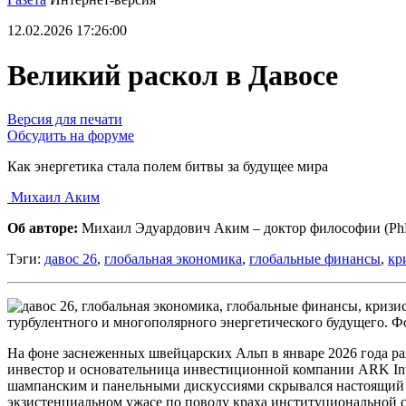
12.02.2026 17:26:00
Великий раскол в Давосе
Версия для печати
Обсудить на форуме
Как энергетика стала полем битвы за будущее мира
Михаил Аким
Об авторе:
Михаил Эдуардович Аким – доктор философии (P
Тэги:
давос 26
,
глобальная экономика
,
глобальные финансы
,
кр
турбулентного и многополярного энергетического будущего. Фо
На фоне заснеженных швейцарских Альп в январе 2026 года раз
инвестор и основательница инвестиционной компании ARK Inv
шампанским и панельными дискуссиями скрывался настоящий с
экзистенциальном ужасе по поводу краха институциональной с