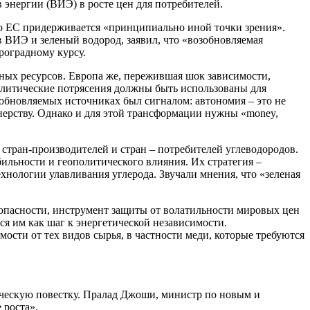
энергии (ВИЭ) в росте цен для потребителей.
о ЕС придерживается «принципиально иной точки зрения».
в ВИЭ и зеленый водород, заявил, что «возобновляемая
роградному курсу.
ных ресурсов. Европа же, пережившая шок зависимости,
политические потрясения должны быть использованы для
обновляемых источниках был сигналом: автономия – это не
тнерству. Однако и для этой трансформации нужны «money,
стран-производителей и стран – потребителей углеводородов.
бильности и геополитического влияния. Их стратегия –
хнологии улавливания углерода. Звучали мнения, что «зеленая
зопасности, инструмент защиты от волатильности мировых цен
я им как шаг к энергетической независимости.
сти от тех видов сырья, в частности меди, которые требуются
ическую повестку. Пралад Джоши, министр по новым и
 роста».