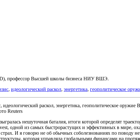
hD), профессор Высшей школы бизнеса НИУ ВШЭ.
изис
,
идеологический раскол
,
энергетика
,
геополитическое оруж
В
то Reuters
ыгралась нешуточная баталия, итоги которой определят траекто
est, одной из самых быстрорастущих и эффективных в мире, ох
трах. И я говорю не об обычных соболезнованиях по поводу не
труктуры, которая управляла глобальными финансами на протяж