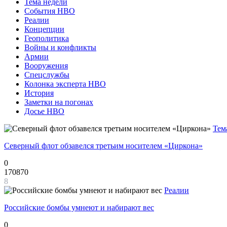
Тема недели
События НВО
Реалии
Концепции
Геополитика
Войны и конфликты
Армии
Вооружения
Спецслужбы
Колонка эксперта НВО
История
Заметки на погонах
Досье НВО
Тем
Северный флот обзавелся третьим носителем «Циркона»
0
170870
8
Реалии
Российские бомбы умнеют и набирают вес
0