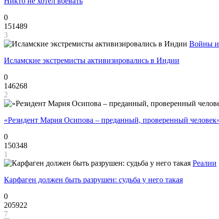
Никто не хотел воевать
0
151489
3
Войны и
Исламские экстремисты активизировались в Индии
0
146268
2
«Резидент Мария Осипова – преданный, проверенный человек
0
150348
1
Реалии
Карфаген должен быть разрушен: судьба у него такая
0
205922
7