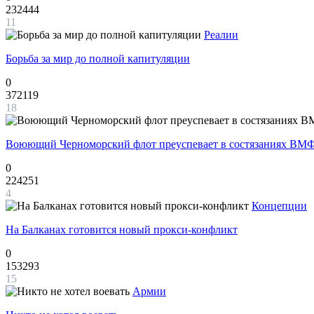
232444
11
Реалии
Борьба за мир до полной капитуляции
0
372119
18
Воюющий Черноморский флот преуспевает в состязаниях ВМФ
0
224251
4
Концепции
На Балканах готовится новый прокси-конфликт
0
153293
15
Армии