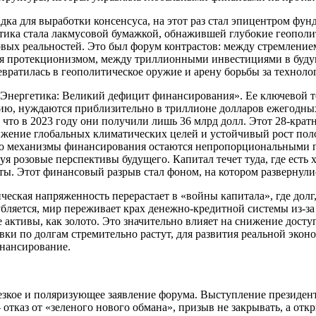
 для выработки консенсуса, на этот раз стал эпицентром фунд
ргетика стала лакмусовой бумажкой, обнажившей глубокие геопо
ых реальностей. Это был форум контрастов: между стремлением
я протекционизмом, между триллионными инвестициями в будущ
вратилась в геополитическое оружие и арену борьбы за техноло
«Энергетика: Великий дефицит финансирования». Ее ключевой те
гию, нуждаются приблизительно в триллионе долларов ежегодны
, что в 2023 году они получили лишь 36 млрд долл. Этот 28-крат
тижение глобальных климатических целей и устойчивый рост пол
 но механизмы финансирования остаются непропорциональными по
 розовые перспективы будущего. Капитал течет туда, где есть хо
ы. Этот финансовый разрыв стал фоном, на котором развернулис
ческая напряженность перерастает в «войны капитала», где долг
ляется, мир переживает крах денежно-кредитной системы из-за 
активы, как золото. Это значительно влияет на снижение дост
вки по долгам стремительно растут, для развития реальной экон
инансирование.
резкое и поляризующее заявление форума. Выступление президе
 отказ от «зеленого нового обмана», призыв не закрывать, а от