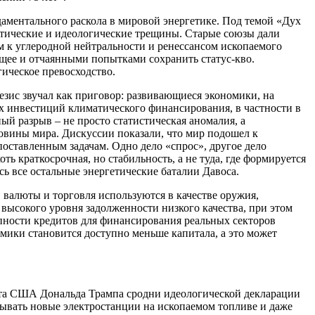
аментального раскола в мировой энергетике. Под темой «Дух
литические и идеологические трещины. Старые союзы дали
 к углеродной нейтральности и ренессансом ископаемого
ее и отчаянными попытками сохранить статус-кво.
гическое превосходство.
зис звучал как приговор: развивающиеся экономики, на
х инвестиций климатического финансирования, в частности в
ный разрыв – не просто статистическая аномалия, а
овины мира. Дискуссии показали, что мир подошел к
ставленным задачам. Одно дело «спрос», другое дело
ть краткосрочная, но стабильность, а не туда, где формируется
ь все остальные энергетические баталии Давоса.
, валюты и торговля используются в качестве оружия,
высокого уровня задолженности низкого качества, при этом
упности кредитов для финансирования реальных секторов
омики становится доступно меньше капитала, а это может
нта США Дональда Трампа сродни идеологической декларации
крывать новые электростанции на ископаемом топливе и даже