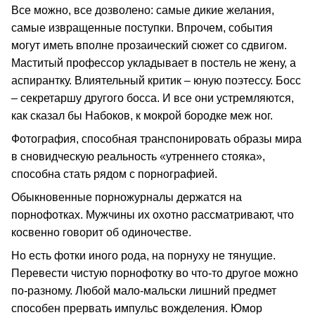
Все можно, все дозволено: самые дикие желания,
самые извращенные поступки. Впрочем, события
могут иметь вполне прозаический сюжет со сдвигом.
Маститый профессор укладывает в постель не жену, а
аспирантку. Влиятельный критик – юную поэтессу. Босс
– секретаршу другого босса. И все они устремляются,
как сказал бы Набоков, к мокрой бородке меж ног.
Фотография, способная транспонировать образы мира
в сновидческую реальность «утреннего стояка»,
способна стать рядом с порнографией.
Обыкновенные порножурналы держатся на
порнофотках. Мужчины их охотно рассматривают, что
косвенно говорит об одиночестве.
Но есть фотки иного рода, на порнуху не тянущие.
Перевести чистую порнофотку во что-то другое можно
по-разному. Любой мало-мальски лишний предмет
способен прервать импульс вожделения. Юмор