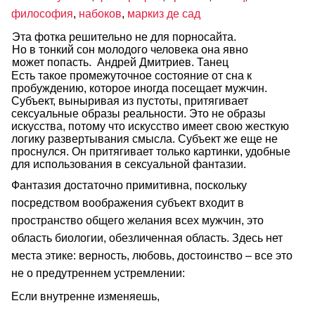
философия
,
набоков
,
маркиз де сад
Эта фотка решительно не для порносайта.
Но в тонкий сон молодого человека она явно
может попасть. Андрей Дмитриев. Танец
Есть такое промежуточное состояние от сна к
пробуждению, которое иногда посещает мужчин.
Субъект, выныривая из пустоты, притягивает
сексуальные образы реальности. Это не образы
искусства, потому что искусство имеет свою жесткую
логику развертывания смысла. Субъект же еще не
проснулся. Он притягивает только картинки, удобные
для использования в сексуальной фантазии.
Фантазия достаточно примитивна, поскольку
посредством воображения субъект входит в
пространство общего желания всех мужчин, это
область биологии, обезличенная область. Здесь нет
места этике: верность, любовь, достоинство – все это
не о предутреннем устремлении:
Если внутренне изменяешь,