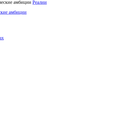
Реалии
ские амбиции
ах