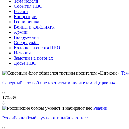
Тема недели
События НВО
Реалии
Концепции
Геополитика
Войны и конфликты
Армии
Вооружения
Спецслужбы
Колонка эксперта НВО
История
Заметки на погонах
Досье НВО
Тем
Северный флот обзавелся третьим носителем «Циркона»
0
170835
8
Реалии
Российские бомбы умнеют и набирают вес
0