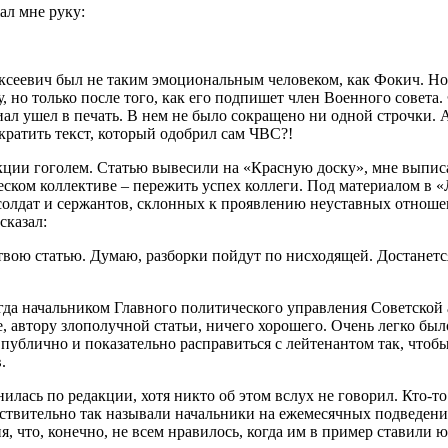
ал мне руку:
ксеевич был не таким эмоциональным человеком, как Фокич. Но
 но только после того, как его подпишет член Военного совета. 
ал ушел в печать. В нем не было сокращено ни одной строчки. 
кратить текст, который одобрил сам ЧВС?!
дакции гоголем. Статью вывесили на «Красную доску», мне выпис
ческом коллективе – пережить успех коллеги. Под материалом в
олдат и сержантов, склонных к проявлению неуставных отношени
сказал:
вою статью. Думаю, разборки пойдут по нисходящей. Достанется 
гда начальником Главного политического управления Советской
е, автору злополучной статьи, ничего хорошего. Очень легко бы
публично и показательно расправиться с лейтенантом так, что
.
лась по редакции, хотя никто об этом вслух не говорил. Кто-то 
ствительно так называли начальники на ежемесячных подведениях
 что, конечно, не всем нравилось, когда им в пример ставили ю