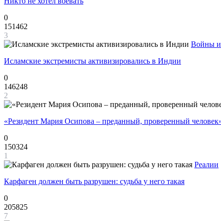
Никто не хотел воевать
0
151462
3
Войны и
Исламские экстремисты активизировались в Индии
0
146248
2
«Резидент Мария Осипова – преданный, проверенный человек
0
150324
1
Реалии
Карфаген должен быть разрушен: судьба у него такая
0
205825
7