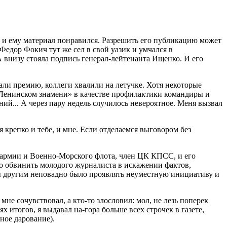
 и ему материал понравился. Разрешить его публикацию может
Федор Фокич тут же сел в свой уазик и умчался в
А внизу стояла подпись генерал-лейтенанта Ищенко. И его
али премию, коллеги хвалили на летучке. Хотя некоторые
 «Ленинском знамени» в качестве профилактики командиры и
й... А через пару недель случилось невероятное. Меня вызвал
крепко и тебе, и мне. Если отделаемся выговором без
 армии и Военно-Морского флота, член ЦК КПСС, и его
ло обвинить молодого журналиста в искажении фактов,
бы другим неповадно было проявлять неуместную инициативу и
мне сочувствовал, а кто-то злословил: мол, не лезь поперек
 итогов, я выдавал на-гора больше всех строчек в газете,
ное дарование).