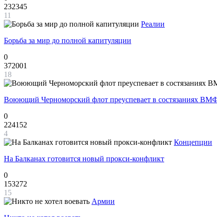
232345
11
Реалии
Борьба за мир до полной капитуляции
0
372001
18
Воюющий Черноморский флот преуспевает в состязаниях ВМФ
0
224152
4
Концепции
На Балканах готовится новый прокси-конфликт
0
153272
15
Армии