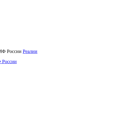
Реалии
 России