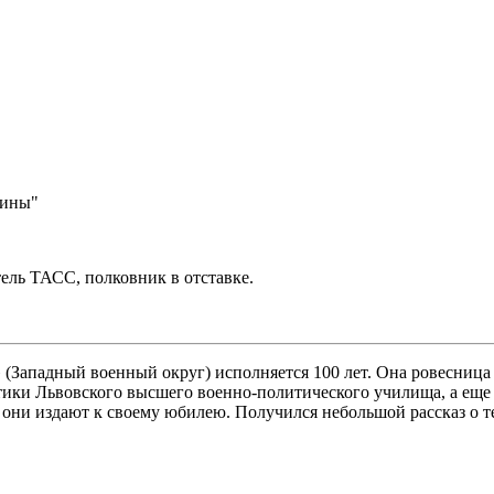
дины"
ль ТАСС, полковник в отставке.
(Западный военный округ) исполняется 100 лет. Она ровесница 
стики Львовского высшего военно-политического училища, а ещ
они издают к своему юбилею. Получился небольшой рассказ о тех,