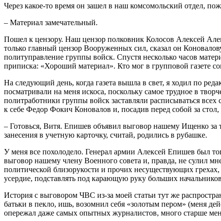
Через какое-то время он зашел в наш комсомольский отдел, пож
– Материал замечательный.
Пошел к цензору. Наш цензор полковник Колосов Алексей Але
только главный цензор Вооруженных сил, сказал он Коновалову,
политуправление группы войск. Спустя несколько часов матери
приписка: «Хороший материал». Кто мог в групповой газете со
На следующий день, когда газета вышла в свет, я ходил по ре
посматривали на меня искоса, поскольку самое трудное в твор
политработники группы войск заставляли расписываться всех с
к себе Федор Фокич Коновалов и, посадив перед собой за стол, 
– Готовься, Витя. Епишев объявил выговор нашему Ищенко за т
занесения в учетную карточку, считай, родились в рубашке.
У меня все похолодело. Генерал армии Алексей Епишев был то
выговор нашему члену Военного совета и, правда, не сулил мн
политической близорукости и прочих несуществующих грехах, 
усердие, подставлять под карающую руку больших начальников
История с выговором ЧВС из-за моей статьи тут же распространи
батьки в пекло, ишь, возомнил себя «золотым пером» (меня дей
опережал даже самых опытных журналистов, много старше меня,