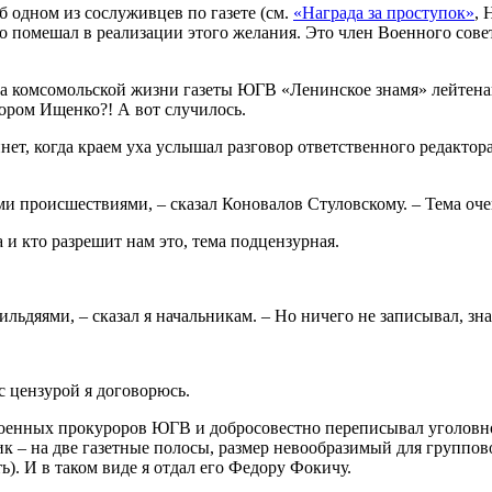
 одном из сослуживцев по газете (см.
«Награда за проступок»
, 
но помешал в реализации этого желания. Это член Военного со
ла комсомольской жизни газеты ЮГВ «Ленинское знамя» лейтен
ром Ищенко?! А вот случилось.
бинет, когда краем уха услышал разговор ответственного редакт
и происшествиями, – сказал Коновалов Стуловскому. – Тема очен
 и кто разрешит нам это, тема подцензурная.
ильдяями, – сказал я начальникам. – Но ничего не записывал, зна
 с цензурой я договорюсь.
 военных прокуроров ЮГВ и добросовестно переписывал уголовное
 – на две газетные полосы, размер невообразимый для группово
ь). И в таком виде я отдал его Федору Фокичу.