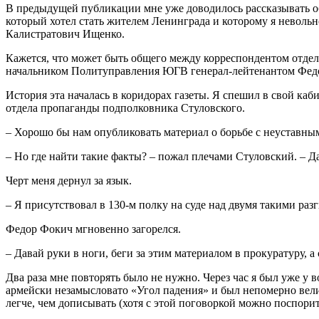
В предыдущей публикации мне уже доводилось рассказывать об
который хотел стать жителем Ленинграда и которому я неволь
Калистратович Ищенко.
Кажется, что может быть общего между корреспондентом отде
начальником Политуправления ЮГВ генерал-лейтенантом Федо
История эта началась в коридорах газеты. Я спешил в свой ка
отдела пропаганды подполковника Стуловского.
– Хорошо бы нам опубликовать материал о борьбе с неуставным
– Но где найти такие факты? – пожал плечами Стуловский. – Да
Черт меня дернул за язык.
– Я присутствовал в 130-м полку на суде над двумя такими разг
Федор Фокич мгновенно загорелся.
– Давай руки в ноги, беги за этим материалом в прокуратуру, а
Два раза мне повторять было не нужно. Через час я был уже у
армейски незамысловато «Угол падения» и был непомерно велик
легче, чем дописывать (хотя с этой поговоркой можно поспорит