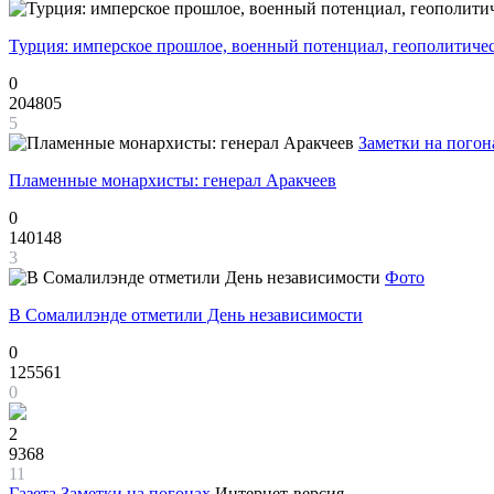
Турция: имперское прошлое, военный потенциал, геополитиче
0
204805
5
Заметки на погон
Пламенные монархисты: генерал Аракчеев
0
140148
3
Фото
В Сомалилэнде отметили День независимости
0
125561
0
2
9368
11
Газета
Заметки на погонах
Интернет-версия