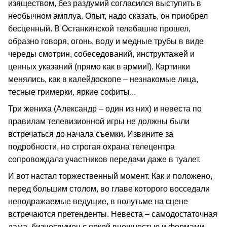
изяществом, без раздумий согласился выступить в
необычном амплуа. Опыт, надо сказать, он приобрел
бесценный. В Останкинской телебашне прошел,
образно говоря, огонь, воду и медные трубы в виде
череды смотрин, собеседований, инструктажей и
ценных указаний (прямо как в армии!). Картинки
менялись, как в калейдоскопе – незнакомые лица,
тесные гримерки, яркие софиты...
Три жениха (Александр – один из них) и невеста по
правилам телевизионной игры не должны были
встречаться до начала съемки. Извините за
подробности, но строгая охрана телецентра
сопровождала участников передачи даже в туалет.
И вот настал торжественный момент. Как и положено,
перед большим столом, во главе которого восседали
неподражаемые ведущие, в полутьме на сцене
встречаются претенденты. Невеста – самодостаточная
дама, бизнесвумен с яркой внешностью и формами.