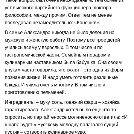
Такой вопрос был очень неожиданным. Тем более из
уст высокого партийного функционера, доктора
философии, между прочим. Ответ тем не менее
последовал незамедлительно: «Конечно!»
В семье Александра никогда не было деления на
мужскую и женскую работу. Поэтому все трое детей
учились всему у взрослых. В том числе и по
гастрономической части. Семейным поваром и
кулинарным наставником была бабушка. Она своим
внукам часто говорила, что кухня – это одна из форм
познания жизни. И надо уметь готовить различные
блюда. И учила очень многому. В том числе и
приготовлению пельменей.
Ингредиенты – муку, соль, говяжий фарш – хозяйка
гарантировала. Александр хотел было еще что-то
спросить, но партайгеноссе молниеносно ответила: «И
шнапс будет!» Русскому молодцу полагался сущий
пустяк – сотворить кулинарное чудо.