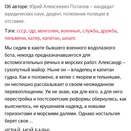
Об авторе:
Юрий Алексеевич Потапов – кандидат
юридических наук, доцент, полковник полиции в
отставке.
Тэги:
ссср
,
гдр
,
монголия
,
военные
,
служба
,
дружба
,
пельмени
,
катер
,
капитан
,
шнапс
Мы сидим в каюте бывшего военного водолазного
бота, некогда предназначавшегося для
вспомогательных речных и морских работ. Александр –
сухопутный майор. Ныне он – владелец и капитан
судна. Как и положено, в кепке с якорем и тельняшке,
он неспешно рассказывает о своем неожиданном
перевоплощении. Уж не знаю, как для кого, а для него
перестройка и постсоветские реформы обернулись, как
выяснилось, не крушением надежд, а новыми
горизонтами и морскими далями. Однако ностальгия
берет свое…
ИГРАЙ, МОЙ БАЯН!