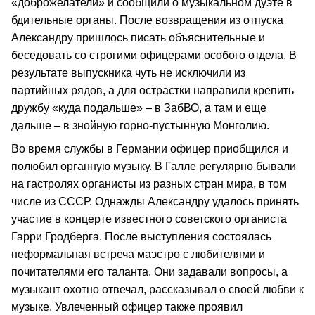
«доброжелатели» и сообщили о музыкальном дуэте в
бдительные органы. После возвращения из отпуска
Александру пришлось писать объяснительные и
беседовать со строгими офицерами особого отдела. В
результате выпускника чуть не исключили из
партийных рядов, а для острастки направили крепить
дружбу «куда подальше» – в ЗабВО, а там и еще
дальше – в знойную горно-пустынную Монголию.
Во время службы в Германии офицер приобщился и
полюбил органную музыку. В Галле регулярно бывали
на гастролях органисты из разных стран мира, в том
числе из СССР. Однажды Александру удалось принять
участие в концерте известного советского органиста
Гарри Гродберга. После выступления состоялась
неформальная встреча маэстро с любителями и
почитателями его таланта. Они задавали вопросы, а
музыкант охотно отвечал, рассказывал о своей любви к
музыке. Увлеченный офицер также проявил