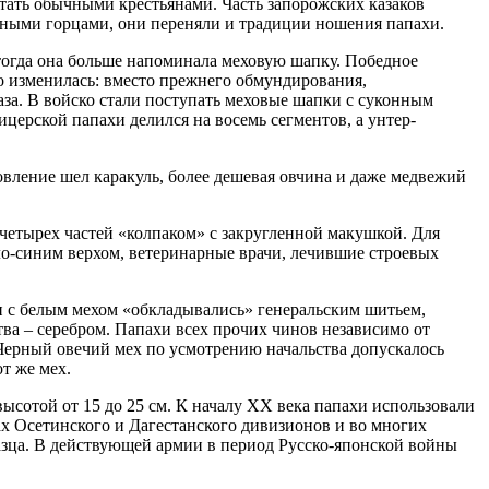
стать обычными крестьянами. Часть запорожских казаков
стными горцами, они переняли и традиции ношения папахи.
 тогда она больше напоминала меховую шапку. Победное
но изменилась: вместо прежнего обмундирования,
аза. В войско стали поступать меховые шапки с суконным
ицерской папахи делился на восемь сегментов, а унтер-
овление шел каракуль, более дешевая овчина и даже медвежий
 четырех частей «колпаком» с закругленной макушкой. Для
тло-синим верхом, ветеринарные врачи, лечившие строевых
и с белым мехом «обкладывались» генеральским шитьем,
тва – серебром. Папахи всех прочих чинов независимо от
ерный овечий мех по усмотрению начальства допускалось
т же мех.
сотой от 15 до 25 см. К началу XX века папахи использовали
ах Осетинского и Дагестанского дивизионов и во многих
азца. В действующей армии в период Русско-японской войны