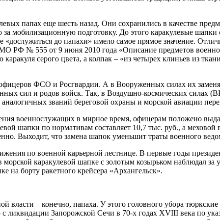
левых папах еще шесть назад. Они сохранились в качестве пре
 за мобилизационную подготовку. До этого каракулевые шапки с
 «дослужиться до папахи» имело самое прямое значение. Отличи
е МО РФ № 555 от 9 июня 2010 года «Описание предметов воен
каракуля серого цвета, а колпак – «из четырех клиньев из ткани
 офицеров ФСО и Росгвардии. А в Вооруженных силах их заменят
нных сил и родов войск. Так, в Воздушно-космических силах (В
аналогичных званий береговой охраны и морской авиации перей
ения военнослужащих в мирное время, офицерам положено выдав
вой шапки по нормативам составляет 10,7 тыс. руб., а меховой 
венно. Выходит, что замена шапок уменьшит траты военного ведо
ижения по военной карьерной лестнице. В первые годы президе
нт в морской каракулевой шапке с золотым козырьком наблюдал з
пке на борту ракетного крейсера «Архангельск».
 власти – конечно, папаха. У этого головного убора тюркские 
о с ликвидации Запорожской Сечи в 70-х годах XVIII века по ук