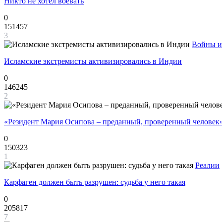
Никто не хотел воевать
0
151457
3
Войны и
Исламские экстремисты активизировались в Индии
0
146245
2
«Резидент Мария Осипова – преданный, проверенный человек
0
150323
1
Реалии
Карфаген должен быть разрушен: судьба у него такая
0
205817
7