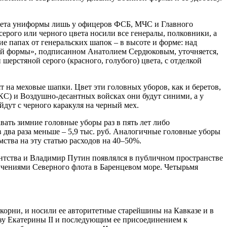
дмета униформы лишь у офицеров ФСБ, МЧС и Главного
ерого или черного цвета носили все генералы, полковники, а
е папах от генеральских шапок – в высоте и форме: над
ной формы», подписанном Анатолием Сердюковым, уточняется,
 шерстяной серого (красного, голубого) цвета, с отделкой
 на меховые шапки. Цвет эти головных уборов, как и беретов,
КС) и Воздушно-десантных войсках они будут синими, а у
дут с черного каракуля на черный мех.
ать зимние головные уборы раз в пять лет либо
в два раза меньше – 5,9 тыс. руб. Аналогичные головные уборы
мства на эту статью расходов на 40–50%.
нтства и Владимир Путин появлялся в публичном пространстве
а учениями Северного флота в Баренцевом море. Четырьмя
корни, и носили ее авторитетные старейшины на Кавказе и в
азу Екатерины II и последующим ее присоединением к