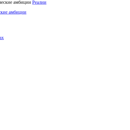
Реалии
ские амбиции
ах