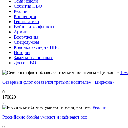
Тема недели
События НВО
Реалии
Концепции
Геополитика
Войны и конфликты
Армии
Вооружения
Спецслужбы
Колонка эксперта НВО
История
Заметки на погонах
Досье НВО
Тем
Северный флот обзавелся третьим носителем «Циркона»
0
170829
8
Реалии
Российские бомбы умнеют и набирают вес
0