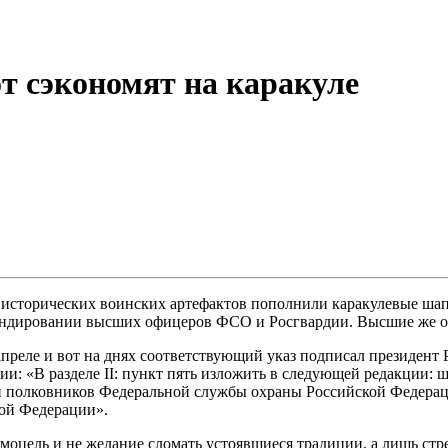
т сэкономят на каракуле
к исторических воинских артефактов пополнили каракулевые ша
мундировании высших офицеров ФСО и Росгвардии. Высшие же о
реле и вот на днях соответствующий указ подписал президент Р
 «В разделе II: пункт пять изложить в следующей редакции: ша
 и полковников Федеральной службы охраны Российской Федерац
кой Федерации».
оцель и не желание сломать устоявшиеся традиции, а лишь стр