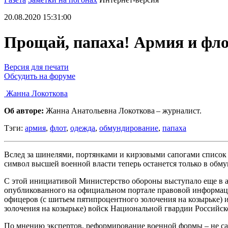
20.08.2020 15:31:00
Прощай, папаха! Армия и фло
Версия для печати
Обсудить на форуме
Жанна Локоткова
Об авторе:
Жанна Анатольевна Локоткова – журналист.
Тэги:
армия
,
флот
,
одежда
,
обмундирование
,
папаха
Вслед за шинелями, портянками и кирзовыми сапогами списо
символ высшей военной власти теперь останется только в об
С этой инициативой Министерство обороны выступало еще в ап
опубликованного на официальном портале правовой информации:
офицеров (с шитьем пятипроцентного золочения на козырьке)
золочения на козырьке) войск Национальной гвардии Российс
По мнению экспертов, реформирование военной формы – не сам