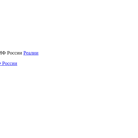
Реалии
 России