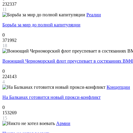
232337
11
Реалии
Борьба за мир до полной капитуляции
0
371992
18
Воюющий Черноморский флот преуспевает в состязаниях ВМФ
0
224143
4
Концепции
На Балканах готовится новый прокси-конфликт
0
153269
15
Армии