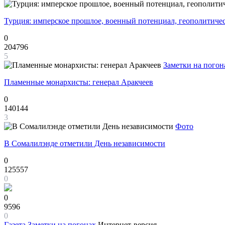
Турция: имперское прошлое, военный потенциал, геополитиче
0
204796
5
Заметки на погон
Пламенные монархисты: генерал Аракчеев
0
140144
3
Фото
В Сомалилэнде отметили День независимости
0
125557
0
0
9596
0
Газета
Заметки на погонах
Интернет-версия