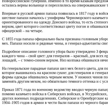
Новороссийской губернии. Именно в то время казакам предлож
остались верны вольнице и переселились на северокавказские 
Впервые в русской армии папаха появилась в 1817 году в войс
шествие папахи началось с униформы Черноморского казачьего 
ориентированного на одежду Донского войска, то есть степно
верхом, цвет которого соответствовал цвету погон и обшивался
офицерской – на четыре.
С 1855 года папаха официально была признана головным убором
мех. Папахи носили и рядовые чины, и генерал-адъютанты сви
Подробное описание головного убора было утверждено 3 февра
каждого чина – свой цвет: для генералов – красный, для всех
лошадей, – с темно-синим верхом. Низ колпака обшивался овч
На генеральские парадные папахи шел мех белого цвета, для 
которое вышивалось на красном сукне: для генералов и генера
формы одежды обшивались черным мехом. У нижних чинов по 
заменять другим мехом, но обязательно темного оттенка и с ус
Приказ 1871 года по военному ведомству вводил черную папах
помимо казачьего войска в Сибирских войсках, в Уссурийских,
других военных подразделениях. Сибирские и Оренбургские к
1904–1905 годов в армии в чести были папахи из черного баран