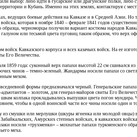
или выбор: либо идти в гусарские или драгунские полки, либо 
территории и Кубань. Именно на этих землях, контактируя с ме
ках, ведущих боевые действия на Кавказе и в Средней Азии. Но
войска, которая в ноябре 1840 – феврале 1841 годов существен
го образца, черноморцы получили вариант костюма народов Кавк
 галуном или тесьмой цвета пуговиц таким образом, что верх оф
 войск Кавказского корпуса и всех казачьих войск. На ее изгот
ты Его Величества.
ля 1859 года: суконный верх папахи высотой 22 см сшивался из
 прочих чинов – темно-зеленый. Жандармы носили папахи со све
инным мехом.
повседневной формы предназначался черный. Генеральские папах
л-адъютантов – золотом, для генерал-майоров свиты Его Величес
швам колпака прокладывались выпушки цвета погон мундира. Ч
ловием, чтобы в одной воинской части все чины носили один и то
у из смушки или мерлушки (шкуры ягненка или молодой овцы) вы
 Забайкальских, Амурских степных войсках, в кавказских войск
азаки носили «трухменки» – мохнатые папахи туркменского обр
ьего меха.