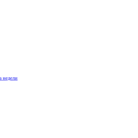
а недели