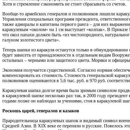
Хотя и стремление сэкономить не стоит сбрасывать со счетов.
Вообще-то армейских генералов и полковников лишили караку
Управления специальных программ президента, ответственного
также адмиралы и капитаны первого ранга – для них выражение
каракулевым «околом» на 1 см выступает «колпак». В Приказ
что окол папахи должен быть «из чистопородного, натурального 
галуном золотистого цвета».
Теперь шапки из каракуля останутся только в обмундировании
будет зависеть от принадлежности к отдельным видам Вооруже
остальных – черными или защитного цвета. Моряки и офицеры 
Экономия получается существенной. Согласно нормам обеспеч
компенсировать их стоимость. Стоимость генеральской каракуле
полковников оцениваются в 5,6 тыс. руб. и 970 руб. соответст
Каракулевая шапка долгое время была зримым символом продв
в каракулевой шапке несколько раз: так, в 2000 году президе
годами позже он наблюдал за учениями, стоя в каракулевой ша
Роскошь царей, генералов и казаков
Прародительница каракулевых шапок и видимый символ военной
Средней Азии. В XIX веке ее переняли и русские. Повелось эт