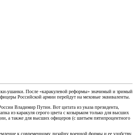
пки-ушанки. После «каракулевой реформы» значимый и зримый
фицеры Российской армии перейдут на меховые эквиваленты.
оссии Владимир Путин. Вот цитата из указа президента,
пка из каракуля серого цвета с козырьком только для высших
ии, а также для высших офицеров (с шитьем пятипроцентного
емление к современному дизайну военной формы и ее удобству.