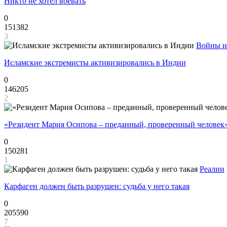
Никто не хотел воевать
0
151382
3
Войны и
Исламские экстремисты активизировались в Индии
0
146205
2
«Резидент Мария Осипова – преданный, проверенный человек
0
150281
1
Реалии
Карфаген должен быть разрушен: судьба у него такая
0
205590
7