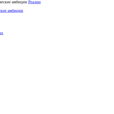
Реалии
ские амбиции
ах