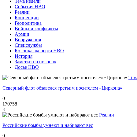
Тема недели
События НВО
Реалии
Концепции
Геополитика
Войны и конфликты
Армии
Вооружения
Спецслужбы
Колонка эксперта НВО
История
Заметки на погонах
Досье НВО
Тем
Северный флот обзавелся третьим носителем «Циркона»
0
170758
8
Реалии
Российские бомбы умнеют и набирают вес
0