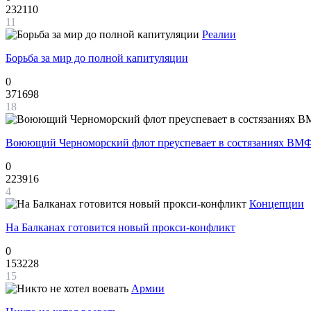
232110
11
Реалии
Борьба за мир до полной капитуляции
0
371698
18
Воюющий Черноморский флот преуспевает в состязаниях ВМФ
0
223916
4
Концепции
На Балканах готовится новый прокси-конфликт
0
153228
15
Армии