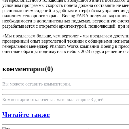
четырехлопастного толкающего воздушного винта позволяют д
условиям программы скорость полета должна составлять не ме
расположением сидений и удобным интерфейсом управления дл
наличием сенсорного экрана. Boeing FARA получил ряд иннова
необходимости в дополнительных подъемах, встроенную систем
разрабатывается с открытой архитектурой, позволяющей, при н
«Мы предлагаем больше, чем вертолет - мы предлагаем досту
проверенный опыт вертолетной техники с обширными испытани
генеральный менеджер Phantom Works компании Boeing в пресс-
опытные образцы поднимутся в небо к 2023 году, а решение о 
комментарии
(0)
Вы можете оставить комментарии.
Комментарии отключены - материал старше 3 дней
Читайте также