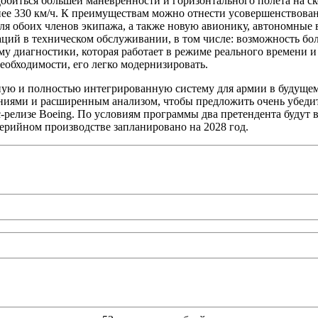
обиться большей маневренности и горизонтального полета на с
нее 330 км/ч. К преимуществам можно отнести усовершенствова
я обоих членов экипажа, а также новую авионику, автономные
ций в техническом обслуживании, в том числе: возможность бол
у диагностики, которая работает в режиме реального времени и
еобходимости, его легко модернизировать.
пную и полностью интегрированную систему для армии в будуще
ями и расширенным анализом, чтобы предложить очень убедител
релизе Boeing. По условиям программы два претендента будут в
серийном производстве запланировано на 2028 год.