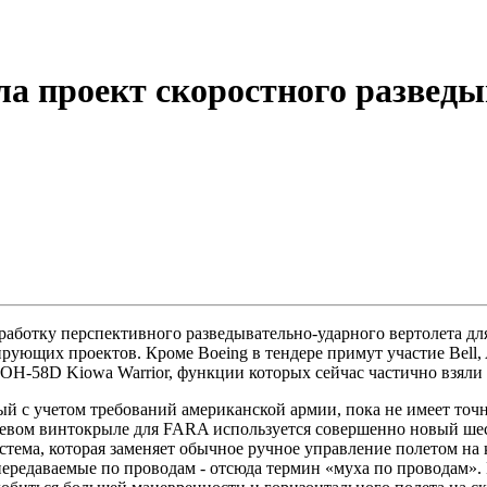
ла проект скоростного разведы
зработку перспективного разведывательно-ударного вертолета д
рующих проектов. Кроме Boeing в тендере примут участие Bell, AV
OH-58D Kiowa Warrior, функции которых сейчас частично взяли 
ый с учетом требований американской армии, пока не имеет точ
 боевом винтокрыле для FARA используется совершенно новый 
истема, которая заменяет обычное ручное управление полетом н
передаваемые по проводам - отсюда термин «муха по проводам».