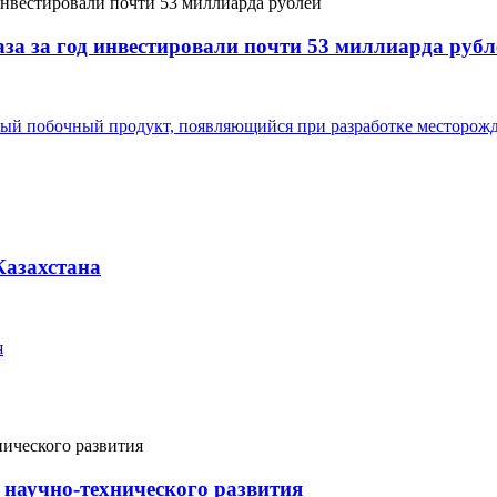
аза за год инвестировали почти 53 миллиарда рубл
ный побочный продукт, появляющийся при разработке месторож
Казахстана
я
 научно-технического развития