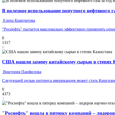
В полезное использование попутного нефтяного г
Елена Крапчатова
"Роснефть" пытается максимально эффективно применять цен
0
1317
0
США нашли замену китайскому сырью в степях 
Виктория Панфилова
Следующей целью интереса американцев может стать Киргизи
0
4373
3
"Роснефть" вошла в пятерку компаний – лидеров