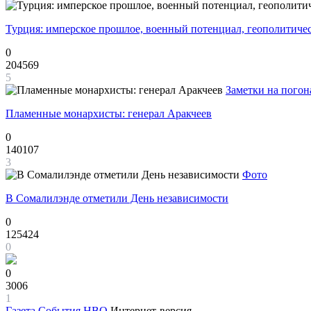
Турция: имперское прошлое, военный потенциал, геополитиче
0
204569
5
Заметки на погон
Пламенные монархисты: генерал Аракчеев
0
140107
3
Фото
В Сомалилэнде отметили День независимости
0
125424
0
0
3006
1
Газета
События НВО
Интернет-версия