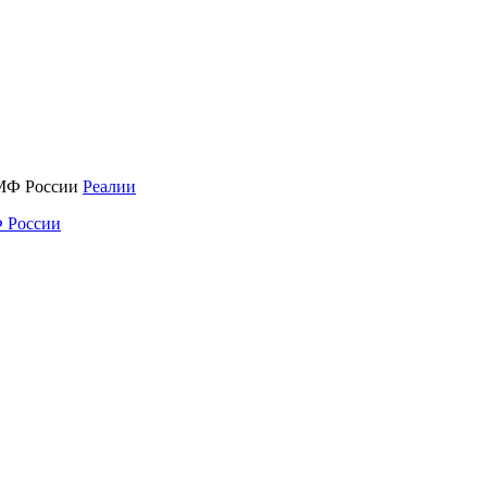
Реалии
 России