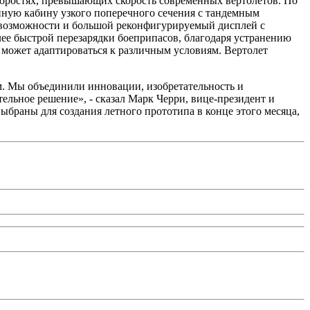
коростях, превышающих скорость современных вертолетов. По
нную кабину узкого поперечного сечения с тандемным
 возможности и большой реконфигурируемый дисплей с
ее быстрой перезарядки боеприпасов, благодаря устранению
 может адаптироваться к различным условиям. Вертолет
м. Мы объединили инновации, изобретательность и
ьное решение», - сказал Марк Черри, вице-президент и
ыбраны для создания летного прототипа в конце этого месяца,