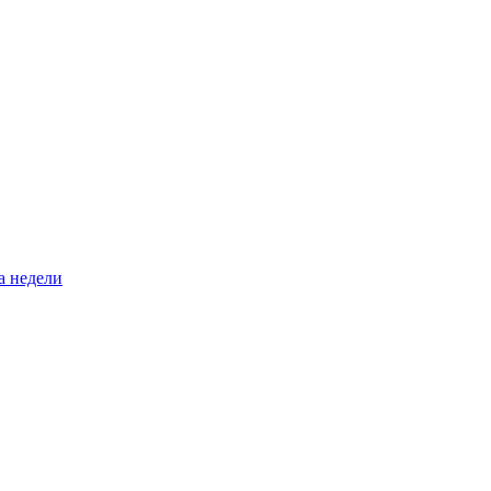
а недели